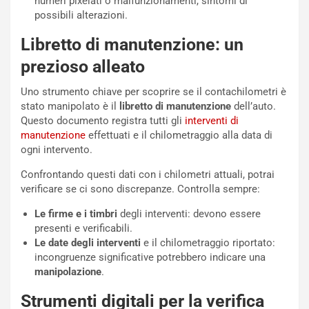
e
numeri pixelati o malfunzionamenti, sintomi di
-
possibili alterazioni.
P
Libretto di manutenzione: un
O
W
prezioso alleato
E
R
Uno strumento chiave per scoprire se il contachilometri è
S
stato manipolato è il
libretto di manutenzione
dell’auto.
t
Questo documento registra tutti gli
interventi di
a
manutenzione
effettuati e il chilometraggio alla data di
b
ogni intervento.
i
l
Confrontando questi dati con i chilometri attuali, potrai
i
verificare se ci sono discrepanze. Controlla sempre:
s
Le firme e i timbri
degli interventi: devono essere
c
presenti e verificabili.
e
Le date degli interventi
e il chilometraggio riportato:
u
incongruenze significative potrebbero indicare una
n
manipolazione
.
N
NOTIZIE
u
Strumenti digitali per la verifica
o
C