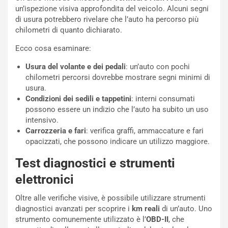
a
r
un’ispezione visiva approfondita del veicolo. Alcuni segni
g
t
di usura potrebbero rivelare che l’auto ha percorso più
g
e
chilometri di quanto dichiarato.
i
n
o
z
Ecco cosa esaminare:
p
a
Usura del volante e dei pedali
: un’auto con pochi
i
d
chilometri percorsi dovrebbe mostrare segni minimi di
ù
e
usura.
L
l
Condizioni dei sedili e tappetini
: interni consumati
u
G
possono essere un indizio che l’auto ha subito un uso
n
P
intensivo.
g
d
Carrozzeria e fari
: verifica graffi, ammaccature e fari
o
e
opacizzati, che possono indicare un utilizzo maggiore.
m
l
a
B
Test diagnostici e strumenti
i
a
C
h
elettronici
o
r
m
a
Oltre alle verifiche visive, è possibile utilizzare strumenti
p
i
diagnostici avanzati per scoprire i
km reali
di un’auto. Uno
i
n
strumento comunemente utilizzato è l’
OBD-II
, che