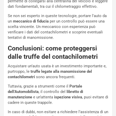
u
:
permette di collegarsi alla centralina del veicolo e leggere
t
l
dati fondamentali, tra cui il chilometraggio effettivo.
o
a
Se non sei esperto in queste tecnologie, portare l’auto da
d
F
un
meccanico di fiducia
per un controllo può essere una
a
I
scelta vincente. Un meccanico con esperienza può
u
A
verificare i dati del contachilometri e scoprire eventuali
n
S
tentativi di manomissione.
S
m
U
e
Conclusioni: come proteggersi
V
n
E
t
dalle truffe del contachilometri
l
i
e
s
Acquistare un’auto usata è un investimento importante e,
t
c
purtroppo, le
truffe legate alla manomissione del
t
e
contachilometri
sono ancora frequenti.
r
l
Tuttavia, grazie a strumenti come il
Portale
i
a
dell’Automobilista
, il controllo del
libretto di
f
C
manutenzione
e un’attenta
ispezione visiva
, puoi evitare di
i
o
cadere in queste trappole.
c
r
a
s
In caso di dubbi, non esitare a richiedere l’assistenza di un
t
a