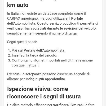
v
o
km auto
o
n
R
f
In Italia, non esiste un database completo come il
e
e
CARFAX americano, ma puoi utilizzare il
Portale
c
r
dell’Automobilista
. Questo servizio pubblico ti permette di
o
m
verificare i km registrati durante le revisioni
del veicolo,
r
a
semplicemente inserendo il numero di targa.
d
t
Segui questi passi:
M
o
o
l
Vai sul
Portale dell’Automobilista
.
n
’
Inserisci la targa del veicolo.
d
O
Confronta i chilometri riportati nell’ultima revisione
i
r
con quelli attuali.
a
a
l
r
Eventuali discrepanze possono essere un segnale di
e
i
allarme per
indagini più approfondite
.
:
o
I
d
Ispezione visiva: come
l
i
riconoscere i segni di usura
V
P
i
a
Un altro metodo efficace per
verificare i km reali
è fare