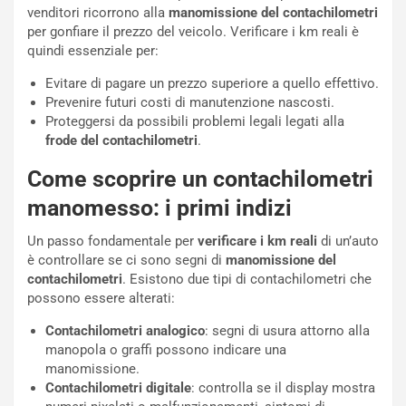
venditori ricorrono alla
manomissione del contachilometri
per gonfiare il prezzo del veicolo. Verificare i km reali è
quindi essenziale per:
Evitare di pagare un prezzo superiore a quello effettivo.
Prevenire futuri costi di manutenzione nascosti.
Proteggersi da possibili problemi legali legati alla
NOTIZIE
frode del contachilometri
.
N
Come scoprire un contachilometri
i
s
manomesso: i primi indizi
s
a
Un passo fondamentale per
verificare i km reali
di un’auto
n
è controllare se ci sono segni di
manomissione del
Q
contachilometri
. Esistono due tipi di contachilometri che
a
possono essere alterati:
s
h
Contachilometri analogico
: segni di usura attorno alla
q
manopola o graffi possono indicare una
a
manomissione.
i
Contachilometri digitale
: controlla se il display mostra