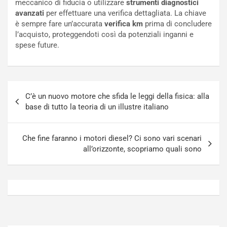
meccanico di fiducia o utilizzare
strumenti diagnostici
o
N
avanzati
per effettuare una verifica dettagliata. La chiave
N
o
è sempre fare un’accurata
verifica km
prima di concludere
o
t
l’acquisto, proteggendoti così da potenziali inganni e
n
t
spese future.
P
u
l
r
u
n
g
a
Navigazione
-
a
C’è un nuovo motore che sfida le leggi della fisica: alla
articoli
i
S
base di tutto la teoria di un illustre italiano
n
e
R
p
E
a
Che fine faranno i motori diesel? Ci sono vari scenari
E
n
all’orizzonte, scopriamo quali sono
V
g
Agosto
Agosto
6,
5,
2026
2026
Admin
Admin