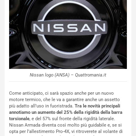
NOTIZIE
u
o
C
v
o
o
n
R
f
e
e
c
r
o
m
r
a
d
t
M
o
o
l
Nissan logo (ANSA) – Quattromania.it
n
’
d
O
i
r
Come anticipato, ci sarà spazio anche per un nuovo
a
a
motore termico, che le va a garantire anche un assetto
l
r
più adatto all’uso in fuoristrada.
Tra le novità principali
e
i
annotiamo un aumento del 25% della rigidità della barra
:
o
torsionale
, e del 57% sul fronte della rigidità laterale.
I
d
Nissan Armada diventa così molto più guidabile e, se si
l
i
opta per l’allestimento Pro-4X, vi ritroverete al volante di