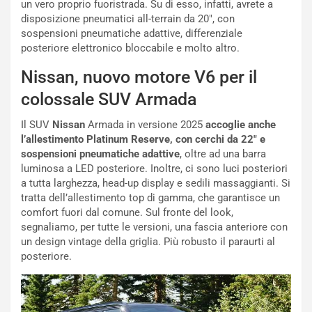
V
P
un vero proprio fuoristrada. Su di esso, infatti, avrete a
i
a
disposizione pneumatici all-terrain da 20″, con
a
r
sospensioni pneumatiche adattive, differenziale
g
t
posteriore elettronico bloccabile e molto altro.
g
e
Nissan, nuovo motore V6 per il
i
n
o
z
colossale SUV Armada
p
a
i
d
Il SUV
Nissan
Armada in versione 2025
accoglie anche
ù
e
l’allestimento Platinum Reserve, con cerchi da 22″ e
L
l
sospensioni pneumatiche adattive
, oltre ad una barra
u
G
luminosa a LED posteriore. Inoltre, ci sono luci posteriori
n
P
a tutta larghezza, head-up display e sedili massaggianti. Si
g
d
tratta dell’allestimento top di gamma, che garantisce un
o
e
comfort fuori dal comune. Sul fronte del look,
m
l
segnaliamo, per tutte le versioni, una fascia anteriore con
a
B
un design vintage della griglia. Più robusto il paraurti al
i
a
posteriore.
C
h
o
r
m
a
p
i