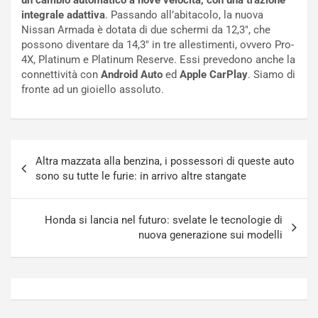
a
s
integrale adattiva
. Passando all’abitacolo, la nuova
t
a
Nissan Armada è dotata di due schermi da 12,3″, che
o
N
possono diventare da 14,3″ in tre allestimenti, ovvero Pro-
N
o
4X, Platinum e Platinum Reserve. Essi prevedono anche la
o
t
connettività con
Android Auto
ed
Apple
CarPlay
. Siamo di
n
t
fronte ad un gioiello assoluto.
P
u
l
r
u
n
g
a
Navigazione
-
a
Altra mazzata alla benzina, i possessori di queste auto
articoli
i
S
sono su tutte le furie: in arrivo altre stangate
n
e
R
p
E
a
Honda si lancia nel futuro: svelate le tecnologie di
E
n
nuova generazione sui modelli
V
g
Agosto
Agosto
6,
5,
2026
2026
Admin
Admin