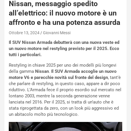
Nissan, messaggio spedito
i
e
all’elettrico: il nuovo motore è un
-
affronto e ha una potenza assurda
P
O
Ottobre 13, 2024
Giovanni Messi
W
E
Il SUV Nissan Armada debutterà con una nuova veste ed
R
un nuovo motore nel restyling previsto per il 2025. Ecco
S
tutti i particolari.
t
Restyling in chiave 2025 per uno dei modelli più longevi
a
della gamma
Nissan
.
Il SUV Armada accoglie un nuovo
b
motore V6 e parecchie novità sul fronte del design
, tant’è
i
che parlare di restyling, in questo caso, appare a dir poco
l
riduttivo. L’Armada fece il proprio esordio sul mercato nel
i
lontano 2003, mentre la seconda generazione venne
s
lanciata nel 2016. Per il 2025, si tratta di un’auto che è
c
stata riprogettata da zero, con un look più aggressivo ed
e
un abitacolo molto più tecnologico.
u
n
N