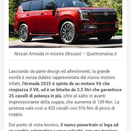
i
n
u
:
t
l
o
a
d
F
a
I
u
A
n
S
S
m
Nissan Armada in mostra (Nissan) – Quattromania.it
U
e
V
n
Lasciando da parte design ed allestimenti, la grande
E
t
novità è senza dubbio rappresentata dal nuovo motore.
l
i
Infatti,
l’Armada 2025 è spinta da un motore V6 che
e
s
rimpiazza il V8, ed è un biturbo da 3,5 litri che garantisce
t
c
25 cavalli di potenza in più
, oltre al salto in avanti
t
e
impressionante della coppia, che aumenta di 139 Nm. La
r
l
potenza sale così a 425 cavalli con 516 Nm di picco di
i
a
coppia.
f
C
i
o
Dal punto di vista tecnico,
il nuovo powertrain si lega ad
c
r
un cambio automatico a nove velocità, con una trazione