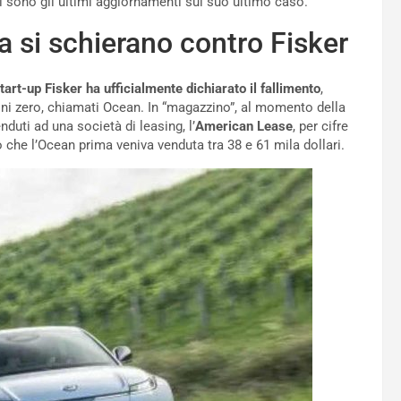
li sono gli ultimi aggiornamenti sul suo ultimo caso.
ca si schierano contro Fisker
start-up Fisker ha ufficialmente dichiarato il
fallimento
,
ni zero, chiamati Ocean. In “magazzino”, al momento della
duti ad una società di leasing, l’
American Lease
, per cifre
 che l’Ocean prima veniva venduta tra 38 e 61 mila dollari.