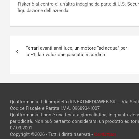
Fisker è al centro di un’altra indagine da parte di U.S. Se
liquidazione dell’azienda.
Navigazione
Ferrari avanti anni luce, un motore “ad acqua” per
articoli
la F1: la rivoluzione passata in sordina
Quattromania.it di proprietà di NEXTMEDIAWEB SRL - Via Sist
Codice Fiscale e Partita I.V.A. 09689341007
Quattromania.it non è una testata giornalistica, in quanto vie
periodicità. Non può pertanto considerarsi un prodotto editorial
07.03.2001
Copyright ©2026 - Tutti i diritti riservati -
Contattaci