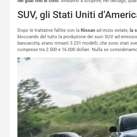
nei guai fino al collo
. Andiamo a scoprire, nei dettagli, qua
SUV, gli Stati Uniti d’Ameri
Dopo le trattative fallite con la
Nissan
ad inizio estate,
la 
bloccando del tutto la produzione dei suoi SUV ad emissio
bancarotta, erano rimasti 3.231 modelli, che sono stati sven
comprese tra 2.500 e 16.000 dollari. Nulla se consideriamo