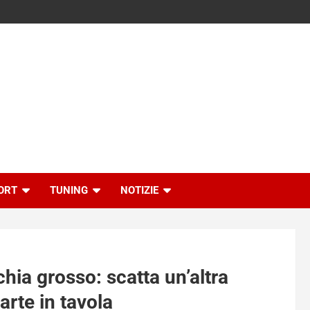
ORT
TUNING
NOTIZIE
chia grosso: scatta un’altra
rte in tavola