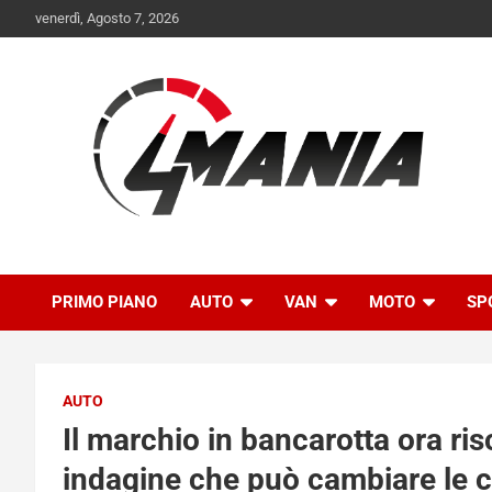
Skip
venerdì, Agosto 7, 2026
to
content
Il mondo delle quattroruote senza più segreti
QuattroMania
PRIMO PIANO
AUTO
VAN
MOTO
SP
AUTO
Il marchio in bancarotta ora ris
indagine che può cambiare le ca