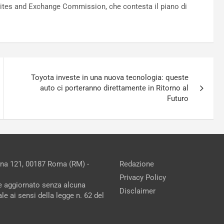
curites and Exchange Commission, che contesta il piano di
Toyota investe in una nuova tecnologia: queste
auto ci porteranno direttamente in Ritorno al
Futuro
ina 121, 00187 Roma (RM) -
Redazione
Privacy Policy
ne aggiornato senza alcuna
Disclaimer
e ai sensi della legge n. 62 del