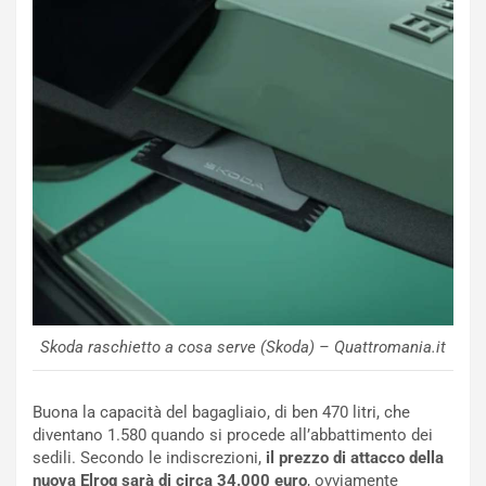
o
e
m
l
a
B
i
a
C
h
o
r
m
a
p
i
i
n
u
:
t
l
o
a
d
F
a
I
u
A
n
S
Skoda raschietto a cosa serve (Skoda) – Quattromania.it
S
m
U
e
Buona la capacità del bagagliaio, di ben 470 litri, che
V
n
diventano 1.580 quando si procede all’abbattimento dei
E
t
sedili. Secondo le indiscrezioni,
il prezzo di attacco della
l
i
nuova Elroq sarà di circa 34.000 euro
, ovviamente
e
s