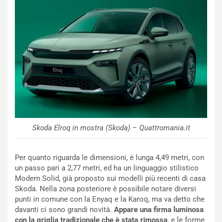
i
s
c
e
u
n
N
NOTIZIE
u
o
C
v
o
o
n
R
f
Skoda Elroq in mostra (Skoda) – Quattromania.it
e
e
c
r
o
m
Per quanto riguarda le dimensioni, è lunga 4,49 metri, con
r
a
un passo pari a 2,77 metri, ed ha un linguaggio stilistico
d
t
Modern Solid, già proposto sui modelli più recenti di casa
M
o
Skoda. Nella zona posteriore è possibile notare diversi
o
l
punti in comune con la Enyaq e la Karoq, ma va detto che
n
’
davanti ci sono grandi novità.
Appare una firma luminosa
d
O
con la griglia tradizionale che è stata rimossa
, e le forme