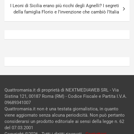
E
a
I Leoni di Sicilia erano più ricchi degli Agnelli? I segreti
E
n
della famiglia Florio e l’invenzione che cambiò l’Italia
V
g
Agosto
Agosto
6,
5,
2026
2026
Admin
Admin
Quattromania.it di proprietà di NEXTMEDIAWEB SRL - Via
Sistina 121, 00187 Roma (RM) - Codice Fiscale e Partita I.V.A.
09689341007
Quattromania.it non è una testata giornalistica, in quanto
viene aggiornato senza alcuna periodicità. Non può pertanto
considerarsi un prodotto editoriale ai sensi della legge n. 62
del 07.03.2001
Copyright ©2026 - Tutti i diritti riservati -
Contattaci