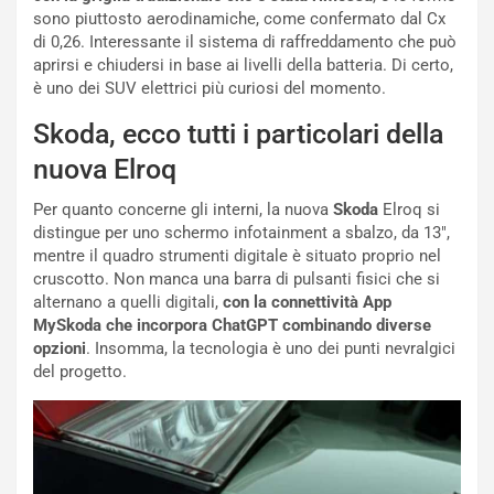
i
r
sono piuttosto aerodinamiche, come confermato dal Cx
a
a
di 0,26. Interessante il sistema di raffreddamento che può
l
r
aprirsi e chiudersi in base ai livelli della batteria. Di certo,
e
i
è uno dei SUV elettrici più curiosi del momento.
:
o
I
d
Skoda, ecco tutti i particolari della
l
i
nuova Elroq
V
P
i
a
Per quanto concerne gli interni, la nuova
Skoda
Elroq si
a
r
distingue per uno schermo infotainment a sbalzo, da 13″,
g
t
mentre il quadro strumenti digitale è situato proprio nel
g
e
cruscotto. Non manca una barra di pulsanti fisici che si
i
n
alternano a quelli digitali,
con la connettività App
o
z
MySkoda che incorpora ChatGPT combinando diverse
p
a
opzioni
. Insomma, la tecnologia è uno dei punti nevralgici
i
d
del progetto.
ù
e
L
l
u
G
n
P
g
d