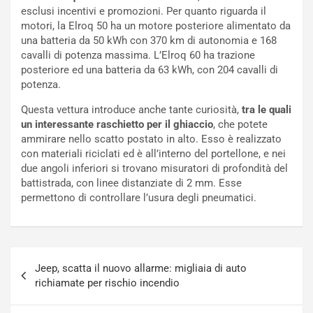
esclusi incentivi e promozioni. Per quanto riguarda il
t
c
motori, la Elroq 50 ha un motore posteriore alimentato da
t
e
una batteria da 50 kWh con 370 km di autonomia e 168
r
l
cavalli di potenza massima. L’Elroq 60 ha trazione
i
a
posteriore ed una batteria da 63 kWh, con 204 cavalli di
f
C
potenza.
i
o
c
r
Questa vettura introduce anche tante curiosità,
tra le quali
a
s
un interessante raschietto per il ghiaccio
, che potete
t
a
ammirare nello scatto postato in alto. Esso è realizzato
o
N
con materiali riciclati ed è all’interno del portellone, e nei
N
o
due angoli inferiori si trovano misuratori di profondità del
o
t
battistrada, con linee distanziate di 2 mm. Esse
n
t
permettono di controllare l’usura degli pneumatici.
P
u
l
r
u
n
g
a
Navigazione
-
a
Jeep, scatta il nuovo allarme: migliaia di auto
articoli
i
S
richiamate per rischio incendio
n
e
R
p