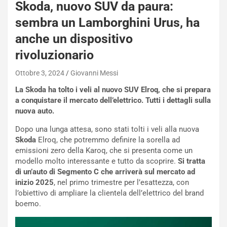
a
Skoda, nuovo SUV da paura:
n
sembra un Lamborghini Urus, ha
Q
a
anche un dispositivo
s
rivoluzionario
h
q
Ottobre 3, 2024
Giovanni Messi
a
i
La Skoda ha tolto i veli al nuovo SUV Elroq, che si prepara
e
a conquistare il mercato dell’elettrico. Tutti i dettagli sulla
-
nuova auto.
P
Dopo una lunga attesa, sono stati tolti i veli alla nuova
O
Skoda
Elroq, che potremmo definire la sorella ad
W
emissioni zero della Karoq, che si presenta come un
E
modello molto interessante e tutto da scoprire.
Si tratta
R
di un’auto di Segmento C che arriverà sul mercato ad
S
inizio 2025
, nel primo trimestre per l’esattezza, con
t
l’obiettivo di ampliare la clientela dell’elettrico del brand
a
boemo.
b
i
l