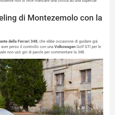
residente non si fece mancare una critica ad una supercar
feeling di Montezemolo con la
nte della Ferrari 348
, che ebbe occasione di guidare già
 aver perso il controllo con una
Volkswagen
Golf GTI per le
uale non usò giri di parole per commentare la 348.