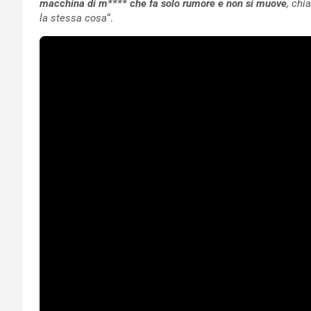
macchina di m**** che fa solo rumore e non si muove
, chi
la stessa cosa
“.