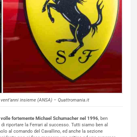
 vent’anni insieme (ANSA) – Quattromania.it
volle fortemente Michael Schumacher nel 1996
, ben
di riportare la Ferrari al successo. Tutti siamo ben al
olo al comando del Cavallino, ed anche la sezione