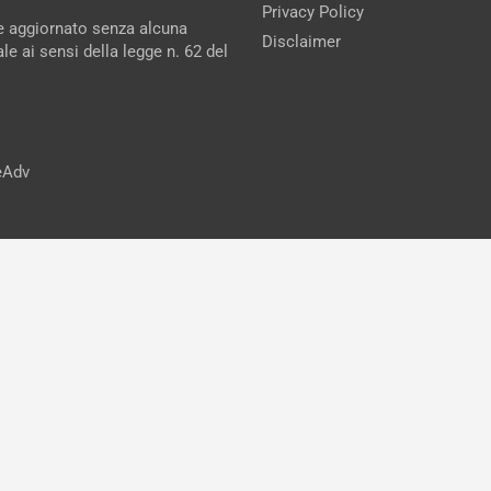
Privacy Policy
ne aggiornato senza alcuna
Disclaimer
e ai sensi della legge n. 62 del
reAdv