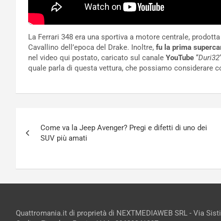
La Ferrari 348 era una sportiva a motore centrale, prodotta 
Cavallino dell’epoca del Drake. Inoltre,
fu la prima superca
nel video qui postato, caricato sul canale
YouTube
“
Duri32
quale parla di questa vettura, che possiamo considerare co
Navigazione
Come va la Jeep Avenger? Pregi e difetti di uno dei
articoli
SUV più amati
Quattromania.it di proprietà di NEXTMEDIAWEB SRL - Via Sist