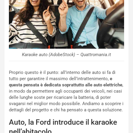
v
o
o
n
R
f
e
e
c
r
o
m
r
a
d
t
M
o
Karaoke auto (AdobeStock) – Quattromania.it
o
l
n
’
d
O
Proprio questo è il punto: all’interno delle auto si fa di
i
r
tutto per garantire il massimo dell’intrattenimento,
e
a
a
questa pensata è dedicata soprattutto alle auto elettriche
,
l
r
in modo da permettere agli occupanti dei veicoli, nei casi
e
i
delle lunghe soste per ricaricare la batteria, di poter
:
o
svagarsi nel miglior modo possibile. Andiamo a scoprire i
I
d
dettagli del progetto e chi ha pensato a questa soluzione.
l
i
V
P
Auto, la Ford introduce il karaoke
i
a
nell’abitacolo