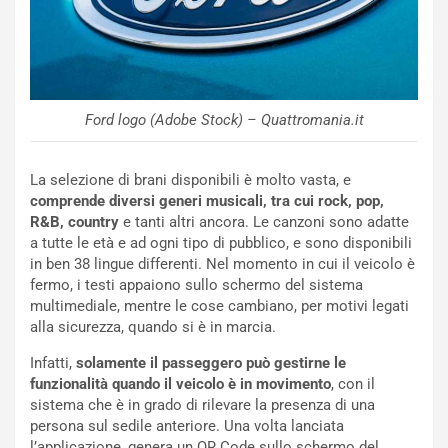
t
l
o
a
d
F
a
I
u
A
n
S
Ford logo (Adobe Stock) – Quattromania.it
S
m
U
e
La selezione di brani disponibili è molto vasta, e
V
n
comprende diversi generi musicali, tra cui rock, pop,
E
t
R&B, country
e tanti altri ancora. Le canzoni sono adatte
l
i
a tutte le età e ad ogni tipo di pubblico, e sono disponibili
e
s
in ben 38 lingue differenti. Nel momento in cui il veicolo è
t
c
fermo, i testi appaiono sullo schermo del sistema
t
e
multimediale, mentre le cose cambiano, per motivi legati
r
l
alla sicurezza, quando si è in marcia.
i
a
f
C
Infatti,
solamente il passeggero può gestirne le
i
o
funzionalità quando il veicolo è in movimento
, con il
c
r
sistema che è in grado di rilevare la presenza di una
a
s
persona sul sedile anteriore. Una volta lanciata
t
a
l’applicazione, genera un QR Code sullo schermo del