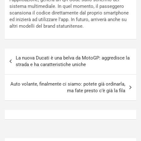
o
N
sistema multimediale. In quel momento, il passeggero
N
o
scansiona il codice direttamente dal proprio smartphone
o
t
ed inizierà ad utilizzare l’app. In futuro, arriverà anche su
n
t
altri modelli del brand statunitense.
P
u
l
r
u
n
g
a
Navigazione
-
a
La nuova Ducati è una belva da MotoGP: aggredisce la
articoli
i
S
strada e ha caratteristiche uniche
n
e
R
p
E
a
Auto volante, finalmente ci siamo: potete già ordinarla,
E
n
ma fate presto c’è già la fila
V
g
Agosto
Agosto
6,
5,
2026
2026
Admin
Admin