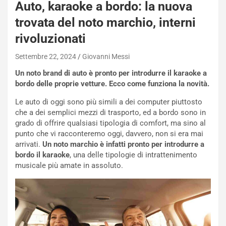
Auto, karaoke a bordo: la nuova
-
P
trovata del noto marchio, interni
O
rivoluzionati
W
E
Settembre 22, 2024
Giovanni Messi
R
S
Un noto brand di auto è pronto per introdurre il karaoke a
t
bordo delle proprie vetture. Ecco come funziona la novità.
a
Le auto di oggi sono più simili a dei computer piuttosto
b
che a dei semplici mezzi di trasporto, ed a bordo sono in
i
grado di offrire qualsiasi tipologia di comfort, ma sino al
l
punto che vi racconteremo oggi, davvero, non si era mai
i
arrivati.
Un noto marchio è infatti pronto per introdurre a
s
bordo il karaoke
, una delle tipologie di intrattenimento
c
musicale più amate in assoluto.
e
u
n
N
NOTIZIE
u
o
C