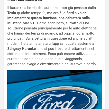
a
r
g
t
Il karaoke a bordo dell’auto era stato già pensato dalla
g
e
Tesla
qualche tempo fa,
ma ora è la Ford a voler
i
n
implementare questa funzione, che debutterà sulla
o
z
Mustang Mach-E
. Come anticipato, si tratta di una
p
a
soluzione pensata principalmente per le auto elettriche,
i
d
che hanno dei tempi di ricarica, ad oggi, ancora molto
ù
e
prolungati. Sulla vettura in questione ed anche su altri
L
l
modelli è stata installata un’app sviluppata assieme a
u
G
Stingray Karaoke
, che si può trovare direttamente nel
n
P
sistema di infotainment. Essa può essere utilizzata sia
g
d
durante le soste che quando si sta viaggiando,
o
e
garantendo svago e divertimento a chi si trova a bordo.
m
l
a
B
i
a
C
h
o
r
m
a
p
i
i
n
u
: