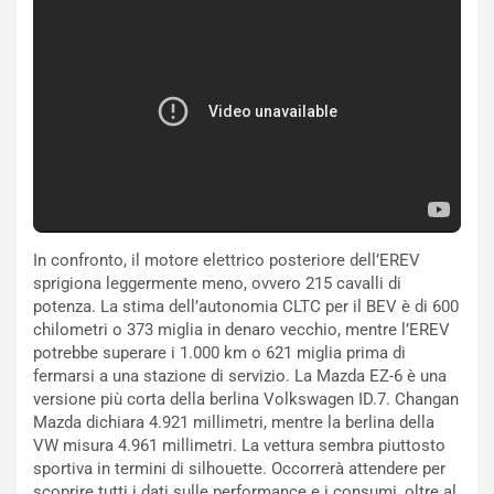
d
F
a
I
u
A
n
S
S
m
U
e
V
n
E
t
l
i
e
s
t
c
In confronto, il motore elettrico posteriore dell’EREV
t
e
sprigiona leggermente meno, ovvero 215 cavalli di
r
l
potenza. La stima dell’autonomia CLTC per il BEV è di 600
i
a
chilometri o 373 miglia in denaro vecchio, mentre l’EREV
f
C
potrebbe superare i 1.000 km o 621 miglia prima di
i
o
fermarsi a una stazione di servizio. La Mazda EZ-6 è una
c
r
versione più corta della berlina Volkswagen ID.7. Changan
a
s
Mazda dichiara 4.921 millimetri, mentre la berlina della
t
a
VW misura 4.961 millimetri. La vettura sembra piuttosto
o
N
sportiva in termini di silhouette. Occorrerà attendere per
N
o
scoprire tutti i dati sulle performance e i consumi, oltre al