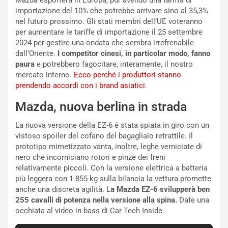
g
e
Mazda esporterà in Europa, pur avendo una tariffa di
i
n
importazione del 10% che potrebbe arrivare sino al 35,3%
o
z
nel futuro prossimo. Gli stati membri dell’UE voteranno
p
a
per aumentare le tariffe di importazione il 25 settembre
i
d
2024 per gestire una ondata che sembra irrefrenabile
ù
e
dall’Oriente.
I competitor cinesi, in particolar modo, fanno
L
l
paura
e potrebbero fagocitare, interamente, il nostro
u
G
mercato interno.
Ecco perché i produttori stanno
n
P
prendendo accordi con i brand asiatici.
g
d
Mazda, nuova berlina in strada
o
e
m
l
La nuova versione della EZ-6 è stata spiata in giro con un
a
B
vistoso spoiler del cofano del bagagliaio retrattile. Il
i
a
prototipo mimetizzato vanta, inoltre, leghe verniciate di
C
h
nero che incorniciano rotori e pinze dei freni
o
r
relativamente piccoli. Con la versione elettrica a batteria
m
a
più leggera con 1.855 kg sulla bilancia la vettura promette
p
i
anche una discreta agilità. L
a Mazda EZ-6 svilupperà ben
i
n
255 cavalli di potenza nella versione alla spina.
Date una
u
:
occhiata al video in bass di Car Tech Inside.
t
l
o
a