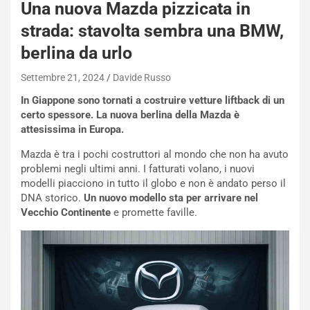
Una nuova Mazda pizzicata in
O
W
strada: stavolta sembra una BMW,
E
berlina da urlo
R
S
Settembre 21, 2024
Davide Russo
t
a
In Giappone sono tornati a costruire vetture liftback di un
b
certo spessore. La nuova berlina della Mazda è
i
attesissima in Europa.
l
i
Mazda è tra i pochi costruttori al mondo che non ha avuto
s
problemi negli ultimi anni. I fatturati volano, i nuovi
c
modelli piacciono in tutto il globo e non è andato perso il
e
DNA storico.
Un nuovo modello sta per arrivare nel
u
Vecchio Continente
e promette faville.
n
N
NOTIZIE
u
o
C
v
o
o
n