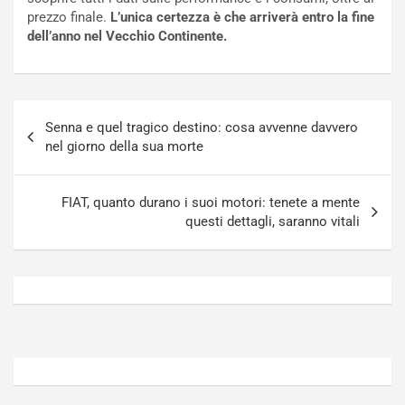
o
t
prezzo finale.
L’unica certezza è che arriverà entro la fine
n
t
dell’anno nel Vecchio Continente.
P
u
l
r
u
n
g
a
Navigazione
-
a
Senna e quel tragico destino: cosa avvenne davvero
articoli
i
S
nel giorno della sua morte
n
e
R
p
E
a
FIAT, quanto durano i suoi motori: tenete a mente
E
n
questi dettagli, saranno vitali
V
g
Agosto
Agosto
6,
5,
2026
2026
Admin
Admin