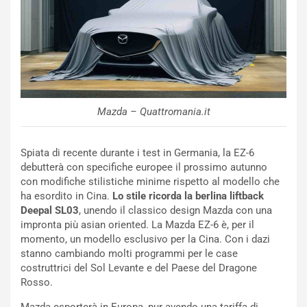
R
f
e
e
c
r
o
m
r
a
d
t
M
o
o
l
Mazda – Quattromania.it
n
’
d
O
i
r
Spiata di recente durante i test in Germania, la EZ-6
a
a
debutterà con specifiche europee il prossimo autunno
l
r
con modifiche stilistiche minime rispetto al modello che
e
i
ha esordito in Cina.
Lo stile ricorda la berlina liftback
:
o
Deepal SL03
, unendo il classico design Mazda con una
I
d
impronta più asian oriented. La Mazda EZ-6 è, per il
l
i
momento, un modello esclusivo per la Cina. Con i dazi
V
P
stanno cambiando molti programmi per le case
i
a
costruttrici del Sol Levante e del Paese del Dragone
a
r
Rosso.
g
t