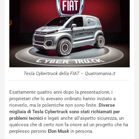
N
i
s
s
a
n
Q
a
s
h
q
Tesla Cybertruck della FIAT – Quatromania.it
a
i
e
Esattamente quattro anni dopo la presentazione, i
-
proprietari che lo avevano ordinato hanno iniziato a
P
riceverlo, ma le polemiche non sono finite.
Diverse
O
migliaia di Tesla Cybertruck sono stati richiamati per
W
problemi tecnici
e legati anche all’aspetto sicurezza, un
E
qualcosa che di certo non fa onore ad un progetto che ha
R
perplesso persino
Elon Musk
in persona.
S