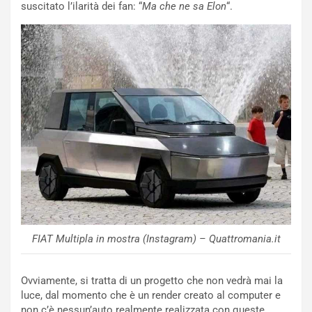
d
t
suscitato l’ilarità dei fan: “
Ma che ne sa Elon
“.
M
o
o
l
n
’
d
O
i
r
a
a
l
r
e
i
:
o
I
d
l
i
V
P
i
a
a
r
g
t
g
e
FIAT Multipla in mostra (Instagram) – Quattromania.it
i
n
o
z
p
a
Ovviamente, si tratta di un progetto che non vedrà mai la
i
d
luce, dal momento che è un render creato al computer e
ù
e
non c’è nessun’auto realmente realizzata con queste