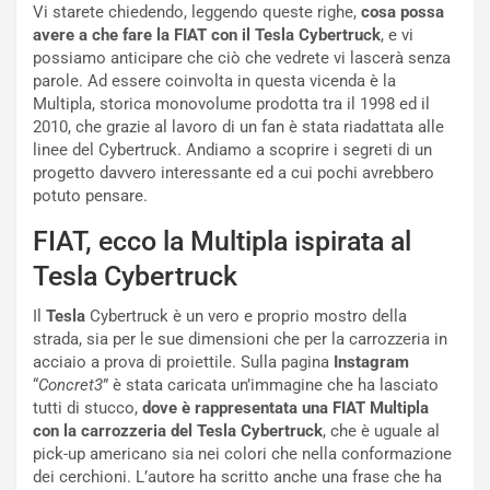
t
Vi starete chiedendo, leggendo queste righe,
cosa possa
a
avere a che fare la FIAT con il Tesla Cybertruck
, e vi
b
possiamo anticipare che ciò che vedrete vi lascerà senza
i
parole. Ad essere coinvolta in questa vicenda è la
l
Multipla, storica monovolume prodotta tra il 1998 ed il
i
2010, che grazie al lavoro di un fan è stata riadattata alle
s
linee del Cybertruck. Andiamo a scoprire i segreti di un
c
progetto davvero interessante ed a cui pochi avrebbero
e
potuto pensare.
u
FIAT, ecco la Multipla ispirata al
n
N
Tesla Cybertruck
NOTIZIE
u
o
C
Il
Tesla
Cybertruck è un vero e proprio mostro della
v
o
strada, sia per le sue dimensioni che per la carrozzeria in
o
n
acciaio a prova di proiettile. Sulla pagina
Instagram
R
f
“
Concret3
” è stata caricata un’immagine che ha lasciato
e
e
tutti di stucco,
dove è rappresentata una FIAT Multipla
c
r
con la carrozzeria del Tesla Cybertruck
, che è uguale al
o
m
pick-up americano sia nei colori che nella conformazione
r
a
dei cerchioni. L’autore ha scritto anche una frase che ha