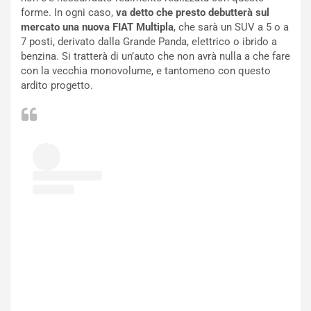
L
l
forme. In ogni caso,
va detto che presto debutterà sul
u
G
mercato una nuova FIAT Multipla
, che sarà un SUV a 5 o a
n
P
7 posti, derivato dalla Grande Panda, elettrico o ibrido a
g
d
benzina. Si tratterà di un’auto che non avrà nulla a che fare
o
e
con la vecchia monovolume, e tantomeno con questo
m
l
ardito progetto.
a
B
i
a
C
h
o
r
m
a
p
i
i
n
u
:
t
l
o
a
d
F
a
I
u
A
n
S
S
m