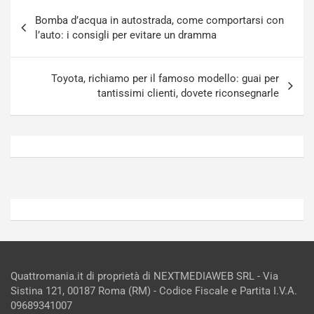
g
a
Navigazione
-
a
Bomba d’acqua in autostrada, come comportarsi con
articoli
i
S
l’auto: i consigli per evitare un dramma
n
e
R
p
E
a
Toyota, richiamo per il famoso modello: guai per
E
n
tantissimi clienti, dovete riconsegnarle
V
g
Agosto
Agosto
6,
5,
2026
2026
Admin
Admin
Quattromania.it di proprietà di NEXTMEDIAWEB SRL - Via
Sistina 121, 00187 Roma (RM) - Codice Fiscale e Partita I.V.A.
09689341007