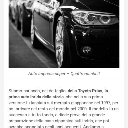
o
n
R
f
e
e
c
r
o
m
r
a
d
t
M
o
o
l
n
’
d
O
i
r
Auto impresa super – Quattromania.it
a
a
l
r
e
i
Stiamo parlando, nel dettaglio,
della Toyota Prius, la
:
o
prima auto ibrida della storia
, che nella sua prima
I
d
versione fu lanciata sul mercato giapponese nel 1997, per
l
i
poi arrivare nel resto del mondo nel 2000. Il modello fu un
V
P
successo a tutto tondo, e diede prova della grande
i
a
preparazione della casa nipponica sull’ibrido, che poi
a
r
avrebbe spopolato negli anni seguenti. Andiamo a