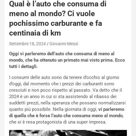
-
Qual è l’auto che consuma di
P
meno al mondo? Ci vuole
O
W
pochissimo carburante e fa
E
centinaia di km
R
S
Settembre 18, 2024
Giovanni Messi
t
a
Oggi vi parleremo dell’auto che consuma di meno al
b
mondo, che ha ottenuto un primato mai visto prima. Ecco
i
tutti i dettagli.
l
I consumi delle auto sono da tenere d’occhio al giorno
i
d’oggi, dal momento che i prezzi dei carburanti sono
s
cresciuti e non poco rispetto al passato. Va detto che il
c
2024 è un anno in cui si sta assistendo al ribasso dei
e
suddetti prezzi, nella speranza che possano normalizzarsi
u
quanto più possibile. Nella giornata di oggi,
vi parleremo
n
di quella che è forse l’auto che consuma meno al mondo
,
N
che si è resa protagonista di una super impresa.
NOTIZIE
u
o
C
v
o