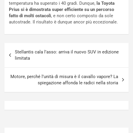
temperatura ha superato i 40 gradi. Dunque,
la Toyota
N
o
Prius si è dimostrata super efficiente su un percorso
o
t
fatto di molti ostacoli
, e non certo composto da sole
n
t
autostrade. Il risultato è dunque ancor più eccezionale.
P
u
l
r
u
n
g
a
Navigazione
-
a
Stellantis cala l’asso: arriva il nuovo SUV in edizione
articoli
i
S
limitata
n
e
R
p
E
a
Motore, perché l’unità di misura è il cavallo vapore? La
E
n
spiegazione affonda le radici nella storia
V
g
Agosto
Agosto
6,
5,
2026
2026
Admin
Admin