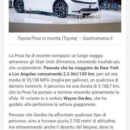
t
l
o
a
d
F
a
I
u
A
n
S
S
m
Toyota Prius in mostra (Toyota) – Quattromania.it
U
e
V
n
La Prius ha di recente compiuto un lungo viaggio
E
t
attraverso gli Stati Uniti d’America, ottenendo risultati più
l
i
che sorprendenti.
Pensate che ha viaggiato da New York
e
s
a Los Angeles consumando 2,5 litri/100 km
, pari ad una
t
c
media di 93,158 MPG (miglia per gallone), un qualcosa di
t
e
davvero notevole. Il percorso ha una durata di 5.168,7 km,
r
l
che la Prius ha portato a termine vincendo pienamente la
i
a
sfida. Al volante si è seduto
Wayne Gerdes
, che ha
f
C
guidato alla perfezione la vettura giapponese.
i
o
c
r
Pensate che Gerdes ha affrontato qualsiasi tipo di
a
s
percorso, sino a toccare quota 2.100 metri di altitudine,
t
a
ma attraversando anche il deserto del Mojave, dove la
o
N