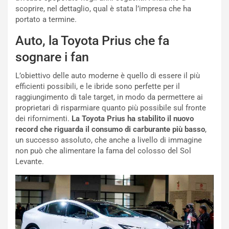
g
t
scoprire, nel dettaglio, qual è stata l’impresa che ha
g
e
portato a termine.
i
n
Auto, la Toyota Prius che fa
o
z
p
a
sognare i fan
i
d
ù
e
L’obiettivo delle auto moderne è quello di essere il più
L
l
efficienti possibili, e le ibride sono perfette per il
u
G
raggiungimento di tale target, in modo da permettere ai
n
P
proprietari di risparmiare quanto più possibile sul fronte
g
d
dei rifornimenti.
La Toyota Prius ha stabilito il nuovo
o
e
record che riguarda il consumo di carburante più basso
,
m
l
un successo assoluto, che anche a livello di immagine
a
B
non può che alimentare la fama del colosso del Sol
i
a
Levante.
C
h
o
r
m
a
p
i
i
n
u
: