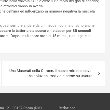
ttutto nella valvola EGR, ovvero il ricircolo dei gas di scarico;
 elettronici vanno in avaria;
one dell’aria ed influenzano in maniera negativa la miscela
e quasi sempre andare da un meccanico, ma ci sono anche
accare la batteria o a suonare il clacson per 30 secondi
atore. Dopo un ulteriore stop di 15 minuti, ricollegate la
Una Maserati della Citroen, il nuovo mix esplosivo:
ha soluzioni mai viste prime su un’auto
ina 121, 00187 Roma (RM) -
Redazione