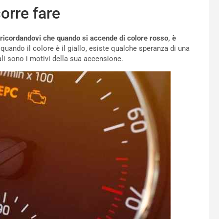
orre fare
ricordandovi che quando si accende di colore rosso, è
 quando il colore è il giallo, esiste qualche speranza di una
li sono i motivi della sua accensione.