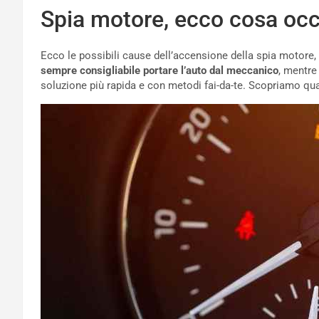
Spia motore, ecco cosa occ
Ecco le possibili cause dell’accensione della spia motore,
sempre consigliabile portare l’auto dal meccanico
, mentre
soluzione più rapida e con metodi fai-da-te. Scopriamo qua