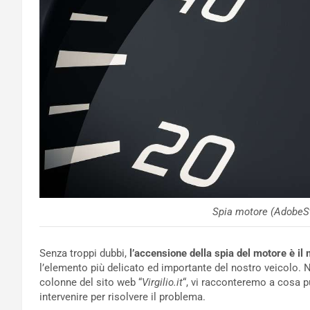
Spia motore (AdobeSt
Senza troppi dubbi,
l’accensione della spia del motore è il
l’elemento più delicato ed importante del nostro veicolo. N
colonne del sito web “
Virgilio.it
“, vi racconteremo a cosa 
intervenire per risolvere il problema.