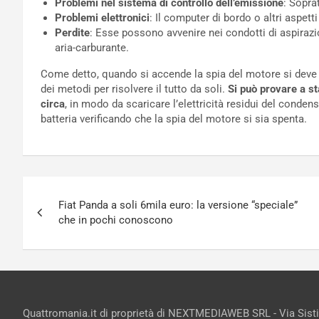
Problemi nel sistema di controllo dell’emissione
: Sopra
Problemi elettronici
: Il computer di bordo o altri aspetti
Perdite
: Esse possono avvenire nei condotti di aspirazi
aria-carburante.
Come detto, quando si accende la spia del motore si dev
dei metodi per risolvere il tutto da soli.
Si può provare a st
circa
, in modo da scaricare l’elettricità residui del condens
batteria verificando che la spia del motore si sia spenta.
Navigazione
Fiat Panda a soli 6mila euro: la versione “speciale”
articoli
che in pochi conoscono
Quattromania.it di proprietà di NEXTMEDIAWEB SRL - Via Sist