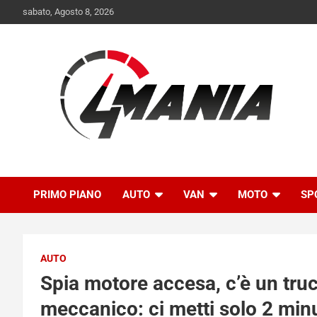
Skip
sabato, Agosto 8, 2026
to
content
Il mondo delle quattroruote senza più segreti
QuattroMania
PRIMO PIANO
AUTO
VAN
MOTO
SP
AUTO
Spia motore accesa, c’è un trucc
meccanico: ci metti solo 2 minu