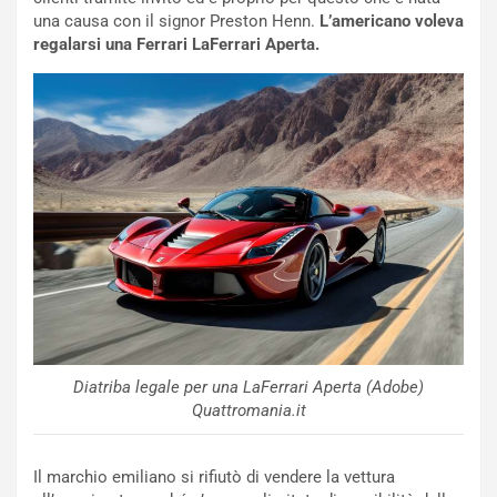
p
i
una causa con il signor Preston Henn.
L’americano voleva
i
n
regalarsi una Ferrari LaFerrari Aperta.
u
:
t
l
o
a
d
F
a
I
u
A
n
S
S
m
U
e
V
n
E
t
l
i
e
s
t
c
Diatriba legale per una LaFerrari Aperta (Adobe)
t
e
Quattromania.it
r
l
i
a
f
C
Il marchio emiliano si rifiutò di vendere la vettura
i
o