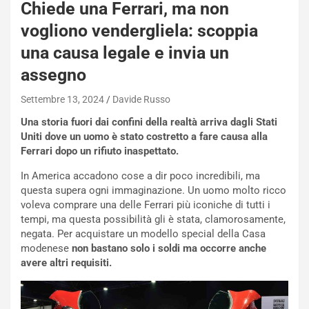
Chiede una Ferrari, ma non
a
i
vogliono vendergliela: scoppia
e
una causa legale e invia un
-
P
assegno
O
W
Settembre 13, 2024
Davide Russo
E
Una storia fuori dai confini della realtà arriva dagli Stati
R
Uniti dove un uomo è stato costretto a fare causa alla
S
Ferrari dopo un rifiuto inaspettato.
t
a
In America accadono cose a dir poco incredibili, ma
b
questa supera ogni immaginazione. Un uomo molto ricco
i
voleva comprare una delle Ferrari più iconiche di tutti i
l
tempi, ma questa possibilità gli è stata, clamorosamente,
i
negata. Per acquistare un modello special della Casa
s
modenese
non bastano solo i soldi ma occorre anche
c
avere altri requisiti.
e
u
n