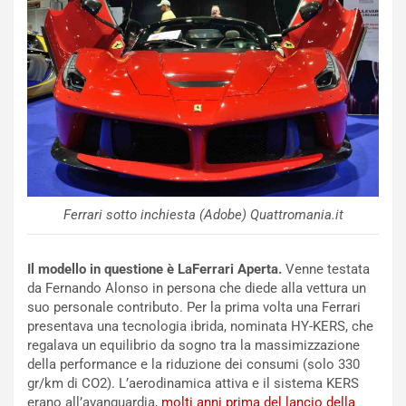
N
NOTIZIE
u
o
C
v
o
o
n
R
f
e
e
c
r
o
m
r
a
d
t
Ferrari sotto inchiesta (Adobe) Quattromania.it
M
o
o
l
n
’
Il modello in questione è LaFerrari Aperta.
Venne testata
d
O
da Fernando Alonso in persona che diede alla vettura un
i
r
suo personale contributo. Per la prima volta una Ferrari
a
a
presentava una tecnologia ibrida, nominata HY-KERS, che
l
r
regalava un equilibrio da sogno tra la massimizzazione
e
i
della performance e la riduzione dei consumi (solo 330
:
o
gr/km di CO2). L’aerodinamica attiva e il sistema KERS
I
d
erano all’avanguardia,
molti anni prima del lancio della