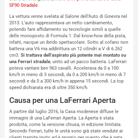
l
i
SF90 Stradale.
V
P
i
a
La vettura venne svelata al Salone dell’Auto di Ginevra nel
a
r
2013. L’auto rappresentava un netto cambiamento,
g
t
potendo fare affidamento su tecnologie simili a quelle
g
e
delle monoposto di Formula 1. Dal know-how della pista,
i
n
infatti, nacque un ibrido spettacolare. Sotto al cofano non
o
z
batteva una V6 ma addirittura un 12 cilindri a V di 6.262
p
a
cm3.
Si trattava dell’aspirato più potente mai montato su
i
d
una Ferrari stradale
, unito ad un pacco batteria. LaFerrari
ù
e
poteva vantare ben 963 cavalli. Accelerava da 0 a 100
L
l
km/h in meno di 3 secondi, da 0 a 200 km/h in meno di 7
u
G
secondi e da 0 a 300 km/h in appena 15 secondi. La top
n
P
speed dichiarata era di oltre 350 km/h.
g
d
o
e
Causa per una LaFerrari Aperta
m
l
a
B
A partire dal luglio 2016, la Casa modenese diffuse le
i
a
immagini di una LaFerrari Aperta. La Aperta è stata
C
h
prodotta, come la versione chiusa, in edizione limitata.
o
r
Secondo Ferrari, tutte le unità sono già state vendute ai
m
a
clienti tramite invito ed è proprio per questo che è nata