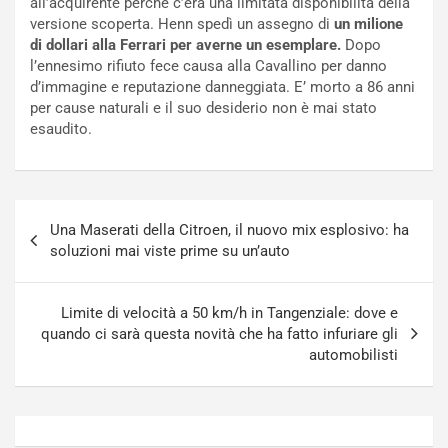
all’acquirente perché c’era una limitata disponibilità della
c
r
versione scoperta. Henn spedì un assegno di
un milione
a
s
di dollari alla Ferrari per averne un esemplare.
Dopo
t
a
l’ennesimo rifiuto fece causa alla Cavallino per danno
o
N
d’immagine e reputazione danneggiata. E’ morto a 86 anni
N
o
per cause naturali e il suo desiderio non è mai stato
o
t
esaudito.
n
t
P
u
l
r
u
n
Navigazione
g
a
Una Maserati della Citroen, il nuovo mix esplosivo: ha
articoli
-
a
soluzioni mai viste prime su un’auto
i
S
n
e
R
p
Limite di velocità a 50 km/h in Tangenziale: dove e
E
a
quando ci sarà questa novità che ha fatto infuriare gli
E
n
automobilisti
V
g
Agosto
Agosto
6,
5,
2026
2026