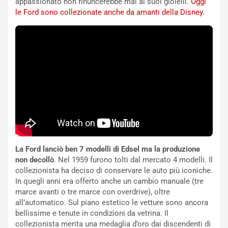
appassionato non rinuncerebbe mai ai suoi gioielli.
Oggi
I
G
le Ford sono collezionate anche da amanti della Disney.
A
u
S
i
m
d
e
a
n
P
t
i
i
e
s
g
c
h
e
e
l
v
a
o
C
l
La Ford lanciò ben 7 modelli di Edsel ma la produzione
o
e
non decollò
. Nel 1959 furono tolti dal mercato 4 modelli. Il
r
e
collezionista ha deciso di conservare le auto più iconiche.
s
R
In quegli anni era offerto anche un cambio manuale (tre
a
i
marce avanti o tre marce con overdrive), oltre
N
n
all’automatico. Sul piano estetico le vetture sono ancora
o
f
bellissime e tenute in condizioni da vetrina. Il
t
o
collezionista merita una medaglia d’oro dai discendenti di