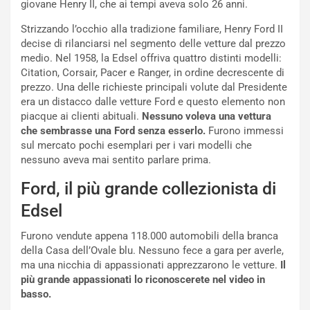
e
t
giovane Henry II, che ai tempi aveva solo 26 anni.
r
C
m
h
Strizzando l’occhio alla tradizione familiare, Henry Ford II
a
a
decise di rilanciarsi nel segmento delle vetture dal prezzo
t
l
medio. Nel 1958, la Edsel offriva quattro distinti modelli:
o
l
Citation, Corsair, Pacer e Ranger, in ordine decrescente di
l
e
prezzo. Una delle richieste principali volute dal Presidente
’
n
era un distacco dalle vetture Ford e questo elemento non
O
g
piacque ai clienti abituali.
Nessuno voleva una vettura
r
e
che sembrasse una Ford senza esserlo.
Furono immessi
a
D
sul mercato pochi esemplari per i vari modelli che
r
D
nessuno aveva mai sentito parlare prima.
i
F
Ford, il più grande collezionista di
o
o
d
r
Edsel
i
m
P
u
Furono vendute appena 118.000 automobili della branca
a
l
della Casa dell’Ovale blu. Nessuno fece a gara per averle,
r
a
ma una nicchia di appassionati apprezzarono le vetture.
Il
t
1
più grande appassionati lo riconoscerete nel video in
e
E
basso.
n
d