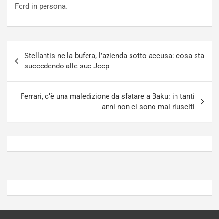
t
r
Ford in persona.
u
z
r
a
n
t
a
a
Navigazione
a
[
Stellantis nella bufera, l’azienda sotto accusa: cosa sta
articoli
S
V
succedendo alle sue Jeep
e
I
p
D
a
E
Ferrari, c’è una maledizione da sfatare a Baku: in tanti
n
O
anni non ci sono mai riusciti
g
]
Agosto
Agosto
5,
4,
2026
2026
Admin
Admin