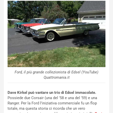
z
i
a
t
d
i
e
o
l
n
G
:
P
U
d
n
e
’
l
E
B
s
a
p
h
e
Ford, il più grande collezionista di Edsel (YouTube)
r
r
Quattromania.it
a
i
i
e
n
n
Dave Kirkel può vantare un trio di Edsel immacolate.
:
z
Possiede due Corsair (una del ’58 e una del ’59) e una
l
a
Ranger. Per la Ford l’iniziativa commerciale fu un flop
a
d
totale, ma questa storia ci ricorda che un vero
F
i