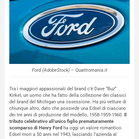
Ford (AdobeStock) – Quattromania.it
NOTIZIE
Tra i maggiori appassionati del brand c’è Dave “Buz”
P
Kirkel, un uomo che ha fatto della collezione dei classici
l
del brand del Michigan una ossessione. Ha più vetture di
NOTIZIE
a
chiunque altro, dato che possiede una Edsel di ciascuno
C
y
dei tre anni di produzione del modello, 1958-1959-1960.
Il
o
s
tributo celebrativo all’unico figlio prematuramente
n
e
scomparso di Henry Ford
ha oggi un valore romantico.
f
a
Edsel morì a 50 anni nel 1943, lasciando l’azienda al