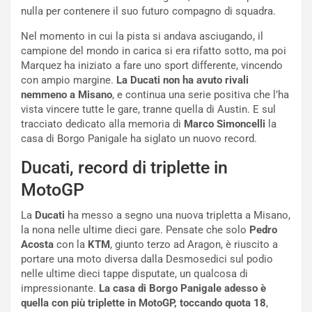
r
a
nulla per contenere il suo futuro compagno di squadra.
t
1
e
E
Nel momento in cui la pista si andava asciugando, il
n
d
campione del mondo in carica si era rifatto sotto, ma poi
z
i
Marquez ha iniziato a fare uno sport differente, vincendo
a
t
con ampio margine.
La Ducati non ha avuto rivali
d
i
nemmeno a Misano
, e continua una serie positiva che l’ha
e
o
vista vincere tutte le gare, tranne quella di Austin. E sul
l
n
tracciato dedicato alla memoria di
Marco Simoncelli
la
G
:
casa di Borgo Panigale ha siglato un nuovo record.
P
U
Ducati, record di triplette in
d
n
e
’
MotoGP
l
E
B
s
La
Ducati
ha messo a segno una nuova tripletta a Misano,
a
p
la nona nelle ultime dieci gare. Pensate che solo
Pedro
h
e
Acosta
con la
KTM
, giunto terzo ad Aragon, è riuscito a
r
r
portare una moto diversa dalla Desmosedici sul podio
a
i
nelle ultime dieci tappe disputate, un qualcosa di
i
e
impressionante.
La casa di Borgo Panigale adesso è
n
n
quella con più triplette in MotoGP, toccando quota 18
,