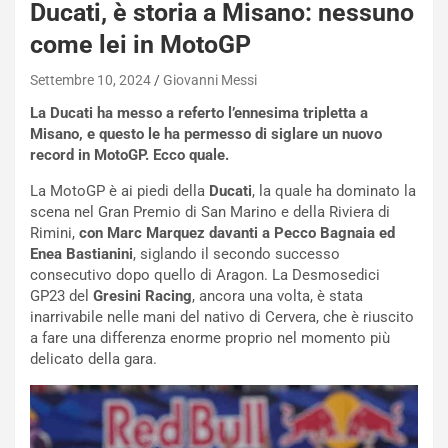
Ducati, è storia a Misano: nessuno
come lei in MotoGP
Settembre 10, 2024
Giovanni Messi
La Ducati ha messo a referto l’ennesima tripletta a
Misano, e questo le ha permesso di siglare un nuovo
record in MotoGP. Ecco quale.
La MotoGP è ai piedi della
Ducati
, la quale ha dominato la
scena nel Gran Premio di San Marino e della Riviera di
Rimini,
con Marc Marquez davanti a Pecco Bagnaia ed
Enea Bastianini
, siglando il secondo successo
consecutivo dopo quello di Aragon. La Desmosedici
GP23 del
Gresini Racing
, ancora una volta, è stata
inarrivabile nelle mani del nativo di Cervera, che è riuscito
a fare una differenza enorme proprio nel momento più
delicato della gara.
NOTIZIE
P
l
NOTIZIE
a
C
y