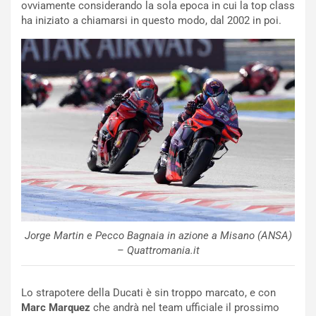
:
z
ovviamente considerando la sola epoca in cui la top class
l
a
ha iniziato a chiamarsi in questo modo, dal 2002 in poi.
a
d
F
i
I
G
A
u
S
i
m
d
e
a
n
P
t
i
i
e
s
g
c
h
e
e
l
v
Jorge Martin e Pecco Bagnaia in azione a Misano (ANSA)
a
o
– Quattromania.it
C
l
o
e
r
e
Lo strapotere della Ducati è sin troppo marcato, e con
s
R
Marc Marquez
che andrà nel team ufficiale il prossimo
a
i