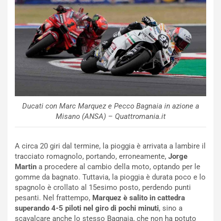
o
s
n
e
f
a
e
t
r
C
m
h
a
a
t
l
o
l
l
e
Ducati con Marc Marquez e Pecco Bagnaia in azione a
’
n
Misano (ANSA) – Quattromania.it
O
g
r
e
a
D
A circa 20 giri dal termine, la pioggia è arrivata a lambire il
r
D
tracciato romagnolo, portando, erroneamente,
Jorge
i
F
Martin
a procedere al cambio della moto, optando per le
o
o
gomme da bagnato. Tuttavia, la pioggia è durata poco e lo
d
r
spagnolo è crollato al 15esimo posto, perdendo punti
i
m
pesanti. Nel frattempo,
Marquez è salito in cattedra
P
u
superando 4-5 piloti nel giro di pochi minuti
, sino a
a
l
scavalcare anche lo stesso Bagnaia, che non ha potuto