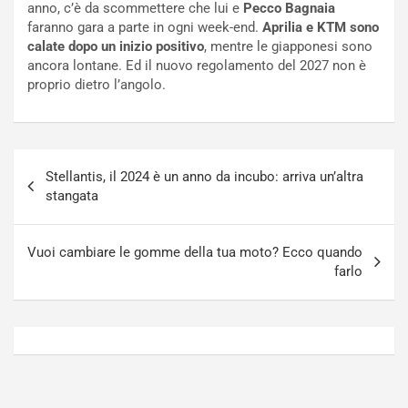
anno, c’è da scommettere che lui e
Pecco Bagnaia
N
n
faranno gara a parte in ogni week-end.
Aprilia e KTM sono
o
f
calate dopo un inizio positivo
, mentre le giapponesi sono
t
o
ancora lontane. Ed il nuovo regolamento del 2027 non è
t
r
proprio dietro l’angolo.
u
z
r
a
n
t
a
a
Navigazione
a
[
Stellantis, il 2024 è un anno da incubo: arriva un’altra
articoli
S
V
stangata
e
I
p
D
a
E
Vuoi cambiare le gomme della tua moto? Ecco quando
n
O
farlo
g
]
Agosto
Agosto
5,
4,
2026
2026
Admin
Admin