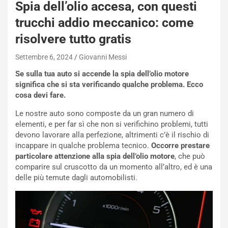
Spia dell’olio accesa, con questi
-
P
trucchi addio meccanico: come
O
risolvere tutto gratis
W
E
Settembre 6, 2024
Giovanni Messi
R
S
Se sulla tua auto si accende la spia dell’olio motore
t
significa che si sta verificando qualche problema. Ecco
a
cosa devi fare.
b
Le nostre auto sono composte da un gran numero di
i
elementi, e per far sì che non si verifichino problemi, tutti
l
devono lavorare alla perfezione, altrimenti c’è il rischio di
i
incappare in qualche problema tecnico.
Occorre prestare
s
particolare attenzione alla spia dell’olio
motore
, che può
c
comparire sul cruscotto da un momento all’altro, ed è una
e
delle più temute dagli automobilisti.
u
n
N
NOTIZIE
u
o
C