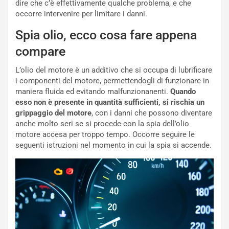
a
r
dire che c’è effettivamente qualche problema, e che
g
t
occorre intervenire per limitare i danni.
g
e
Spia olio, ecco cosa fare appena
i
n
o
z
compare
p
a
i
d
L’olio del motore è un additivo che si occupa di lubrificare
ù
e
i componenti del motore, permettendogli di funzionare in
L
l
maniera fluida ed evitando malfunzionanenti.
Quando
u
G
esso non è presente in quantità sufficienti, si rischia un
n
P
grippaggio del motore
, con i danni che possono diventare
g
d
anche molto seri se si procede con la spia dell’olio
o
e
motore accesa per troppo tempo. Occorre seguire le
m
l
seguenti istruzioni nel momento in cui la spia si accende.
a
B
i
a
C
h
o
r
m
a
p
i
i
n
u
: