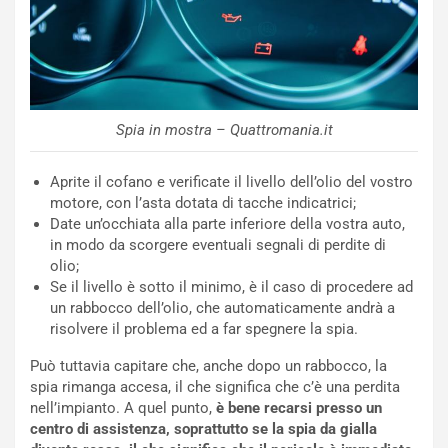
t
l
o
a
d
F
a
I
u
A
n
S
Spia in mostra – Quattromania.it
S
m
U
e
Aprite il cofano e verificate il livello dell’olio del vostro
V
n
motore, con l’asta dotata di tacche indicatrici;
E
t
Date un’occhiata alla parte inferiore della vostra auto,
l
i
in modo da scorgere eventuali segnali di perdite di
e
s
olio;
t
c
Se il livello è sotto il minimo, è il caso di procedere ad
t
e
un rabbocco dell’olio, che automaticamente andrà a
r
l
risolvere il problema ed a far spegnere la spia.
i
a
f
C
Può tuttavia capitare che, anche dopo un rabbocco, la
i
o
spia rimanga accesa, il che significa che c’è una perdita
c
r
nell’impianto. A quel punto,
è bene recarsi presso un
a
s
centro di assistenza, soprattutto se la spia da gialla
t
a