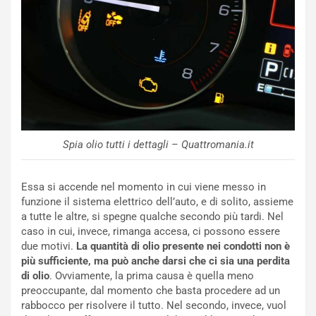
v
o
o
n
R
f
e
e
c
r
o
m
r
a
d
t
M
o
o
l
Spia olio tutti i dettagli – Quattromania.it
n
’
d
O
i
r
Essa si accende nel momento in cui viene messo in
a
a
funzione il sistema elettrico dell’auto, e di solito, assieme
l
r
a tutte le altre, si spegne qualche secondo più tardi. Nel
e
i
caso in cui, invece, rimanga accesa, ci possono essere
:
o
due motivi.
La quantità di olio presente nei condotti non è
I
d
più sufficiente, ma può anche darsi che ci sia una perdita
l
i
di olio
. Ovviamente, la prima causa è quella meno
V
P
preoccupante, dal momento che basta procedere ad un
i
a
rabbocco per risolvere il tutto. Nel secondo, invece, vuol