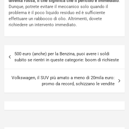
diventa rossa, il che significa che il pericolo è immediato
.
o
N
Dunque, potrete evitare il meccanico solo quando il
N
o
problema è il poco liquido residuo ed è sufficiente
o
t
effettuare un rabbocco di olio. Altrimenti, dovete
n
t
richiedere un intervento immediato.
P
u
l
r
u
n
g
a
Navigazione
-
a
500 euro (anche) per la Benzina, puoi avere i soldi
articoli
i
S
subito se rientri in queste categorie: boom di richieste
n
e
R
p
E
a
Volkswagen, il SUV più amato a meno di 20mila euro:
E
n
promo da record, schizzano le vendite
V
g
Agosto
Agosto
6,
5,
2026
2026
Admin
Admin