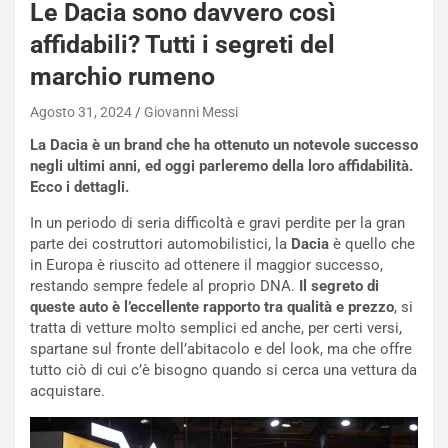
Le Dacia sono davvero così
W
E
affidabili? Tutti i segreti del
R
marchio rumeno
S
t
Agosto 31, 2024
Giovanni Messi
a
b
La Dacia è un brand che ha ottenuto un notevole successo
i
negli ultimi anni, ed oggi parleremo della loro affidabilità.
l
Ecco i dettagli.
i
In un periodo di seria difficoltà e gravi perdite per la gran
s
parte dei costruttori automobilistici, la
Dacia
è quello che
c
in Europa è riuscito ad ottenere il maggior successo,
e
restando sempre fedele al proprio DNA.
Il segreto di
u
queste auto è l’eccellente rapporto tra qualità e prezzo
, si
n
tratta di vetture molto semplici ed anche, per certi versi,
N
spartane sul fronte dell’abitacolo e del look, ma che offre
NOTIZIE
u
tutto ciò di cui c’è bisogno quando si cerca una vettura da
o
C
acquistare.
v
o
o
n
R
f