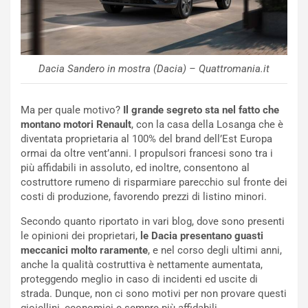
a
I
u
A
n
S
S
m
U
e
Dacia Sandero in mostra (Dacia) – Quattromania.it
V
n
E
t
Ma per quale motivo?
Il grande segreto sta nel fatto che
l
i
montano motori Renault
, con la casa della Losanga che è
e
s
diventata proprietaria al 100% del brand dell’Est Europa
t
c
ormai da oltre vent’anni. I propulsori francesi sono tra i
t
e
più affidabili in assoluto, ed inoltre, consentono al
r
l
costruttore rumeno di risparmiare parecchio sul fronte dei
i
a
costi di produzione, favorendo prezzi di listino minori.
f
C
i
o
Secondo quanto riportato in vari blog, dove sono presenti
c
r
le opinioni dei proprietari,
le Dacia presentano guasti
a
s
meccanici molto raramente
, e nel corso degli ultimi anni,
t
a
anche la qualità costruttiva è nettamente aumentata,
o
N
proteggendo meglio in caso di incidenti ed uscite di
N
o
strada. Dunque, non ci sono motivi per non provare questi
o
t