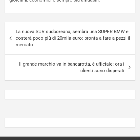
gioiellini, economici e sempre più affidabili.
n
t
P
u
l
r
u
n
Navigazione
g
a
La nuova SUV sudcoreana, sembra una SUPER BMW e
articoli
-
a
costerà poco più di 20mila euro: pronta a fare a pezzi il
i
S
mercato
n
e
R
p
E
a
Il grande marchio va in bancarotta, è ufficiale: ora i
E
n
clienti sono disperati
V
g
Agosto
Agosto
6,
5,
2026
2026
Admin
Admin