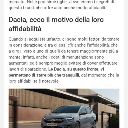
i
n
mercato. Nelle prossime righe, vi sveleremo i segreti di
o
z
questo brand, che offre auto anche molto affidabili.
p
a
Dacia, ecco il motivo della loro
i
d
ù
e
affidabilità
L
l
u
G
Quando si acquista un’auto, ci sono molti fattori da tenere
n
P
in considerazione, e tra di essi c’è anche l’affidabilità, che
g
d
a dire il vero è uno di quelli da tenere maggiormente più a
o
e
mente. Infatti, anche i costi di manutenzione sono
m
l
aumentati, ed è sempre meglio evitare di dover effettuare
a
B
lavori di riparazione.
Le Dacia, su questo fronte, vi
i
a
permettono di stare più che tranquilli
, dal momento che la
C
h
loro affidabilità è notevole.
o
r
m
a
p
i
i
n
u
:
t
l
o
a
d
F