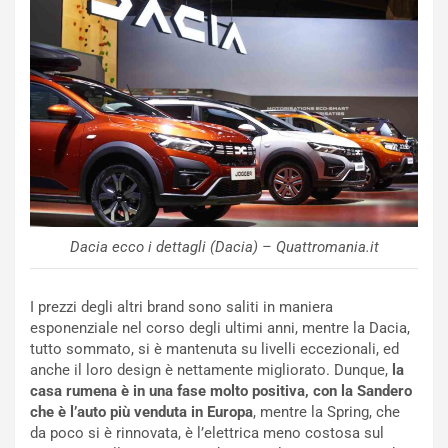
e
e
c
r
o
m
r
a
d
t
M
o
o
l
n
’
d
O
i
r
a
a
l
r
Dacia ecco i dettagli (Dacia) – Quattromania.it
e
i
:
o
I
d
I prezzi degli altri brand sono saliti in maniera
l
i
esponenziale nel corso degli ultimi anni, mentre la Dacia,
V
P
tutto sommato, si è mantenuta su livelli eccezionali, ed
i
a
anche il loro design è nettamente migliorato. Dunque,
la
a
r
casa rumena è in una fase molto positiva, con la Sandero
g
t
che è l’auto più venduta in Europa
, mentre la Spring, che
g
e
da poco si è rinnovata, è l’elettrica meno costosa sul