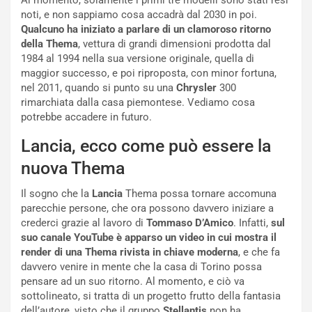
Al momento, solamente i primi tre modelli sono stati resi
t
1
noti, e non sappiamo cosa accadrà dal 2030 in poi.
e
E
Qualcuno ha iniziato a parlare di un clamoroso ritorno
n
d
della Thema
, vettura di grandi dimensioni prodotta dal
z
i
1984 al 1994 nella sua versione originale, quella di
a
t
maggior successo, e poi riproposta, con minor fortuna,
d
i
nel 2011, quando si punto su una
Chrysler
300
e
o
rimarchiata dalla casa piemontese. Vediamo cosa
l
n
potrebbe accadere in futuro.
G
:
P
U
Lancia, ecco come può essere la
d
n
nuova Thema
e
’
l
E
Il sogno che la
Lancia
Thema possa tornare accomuna
B
s
parecchie persone, che ora possono davvero iniziare a
a
p
crederci grazie al lavoro di
Tommaso D’Amico
. Infatti,
sul
h
e
suo canale YouTube è apparso un video in cui mostra il
r
r
render di una Thema rivista in chiave moderna
, e che fa
a
i
davvero venire in mente che la casa di Torino possa
i
e
pensare ad un suo ritorno. Al momento, e ciò va
n
n
sottolineato, si tratta di un progetto frutto della fantasia
:
z
dell’autore, visto che il gruppo
Stellantis
non ha