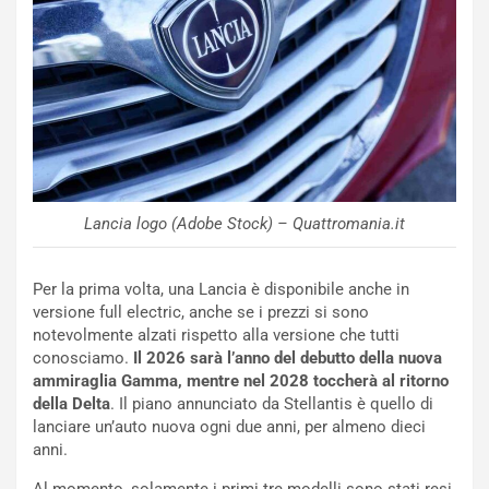
n
e
f
a
e
t
r
C
m
h
a
a
t
l
o
l
l
e
Lancia logo (Adobe Stock) – Quattromania.it
’
n
O
g
r
e
Per la prima volta, una Lancia è disponibile anche in
a
D
versione full electric, anche se i prezzi si sono
r
D
notevolmente alzati rispetto alla versione che tutti
i
F
conosciamo.
Il 2026 sarà l’anno del debutto della nuova
o
o
ammiraglia Gamma, mentre nel 2028 toccherà al ritorno
d
r
della Delta
. Il piano annunciato da Stellantis è quello di
i
m
lanciare un’auto nuova ogni due anni, per almeno dieci
P
u
anni.
a
l
r
a