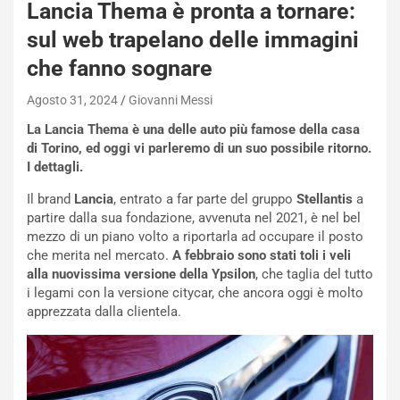
Lancia Thema è pronta a tornare:
sul web trapelano delle immagini
che fanno sognare
Agosto 31, 2024
Giovanni Messi
La Lancia Thema è una delle auto più famose della casa
di Torino, ed oggi vi parleremo di un suo possibile ritorno.
I dettagli.
Il brand
Lancia
, entrato a far parte del gruppo
Stellantis
a
partire dalla sua fondazione, avvenuta nel 2021, è nel bel
mezzo di un piano volto a riportarla ad occupare il posto
che merita nel mercato.
A febbraio sono stati toli i veli
alla nuovissima versione della Ypsilon
, che taglia del tutto
i legami con la versione citycar, che ancora oggi è molto
NOTIZIE
apprezzata dalla clientela.
P
l
NOTIZIE
a
C
y
o
s