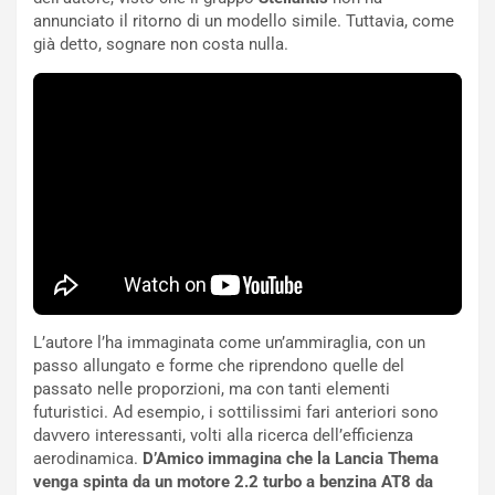
l
a
annunciato il ritorno di un modello simile. Tuttavia, come
a
d
già detto, sognare non costa nulla.
F
i
I
G
A
u
S
i
m
d
e
a
n
P
t
i
i
e
s
g
c
h
e
e
l
v
L’autore l’ha immaginata come un’ammiraglia, con un
a
o
passo allungato e forme che riprendono quelle del
C
l
passato nelle proporzioni, ma con tanti elementi
o
e
futuristici. Ad esempio, i sottilissimi fari anteriori sono
r
e
davvero interessanti, volti alla ricerca dell’efficienza
s
R
aerodinamica.
D’Amico immagina che la Lancia Thema
a
i
venga spinta da un motore 2.2 turbo a benzina AT8 da
N
n