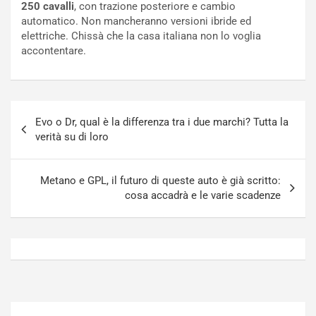
250 cavalli
, con trazione posteriore e cambio
o
f
automatico. Non mancheranno versioni ibride ed
t
o
elettriche. Chissà che la casa italiana non lo voglia
t
r
accontentare.
u
z
r
a
n
t
a
a
Navigazione
a
[
Evo o Dr, qual è la differenza tra i due marchi? Tutta la
articoli
S
V
verità su di loro
e
I
p
D
a
E
Metano e GPL, il futuro di queste auto è già scritto:
n
O
cosa accadrà e le varie scadenze
g
]
Agosto
Agosto
5,
4,
2026
2026
Admin
Admin