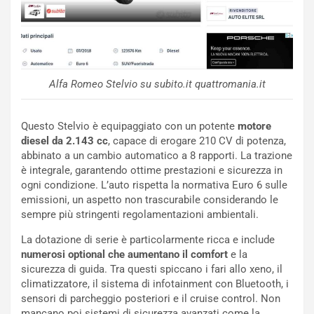
i
d
ù
e
L
l
u
G
n
P
g
d
Alfa Romeo Stelvio su subito.it quattromania.it
o
e
m
l
a
B
Questo Stelvio è equipaggiato con un potente
motore
i
a
diesel da 2.143 cc
, capace di erogare 210 CV di potenza,
C
h
abbinato a un cambio automatico a 8 rapporti. La trazione
o
r
è integrale, garantendo ottime prestazioni e sicurezza in
m
a
ogni condizione. L’auto rispetta la normativa Euro 6 sulle
p
i
emissioni, un aspetto non trascurabile considerando le
i
n
sempre più stringenti regolamentazioni ambientali.
u
:
t
l
La dotazione di serie è particolarmente ricca e include
o
a
numerosi optional che aumentano il comfort
e la
d
F
sicurezza di guida. Tra questi spiccano i fari allo xeno, il
a
I
climatizzatore, il sistema di infotainment con Bluetooth, i
u
A
sensori di parcheggio posteriori e il cruise control. Non
n
S
mancano poi sistemi di sicurezza avanzati come la