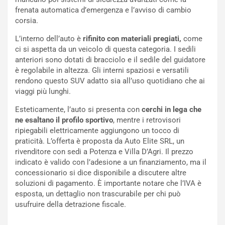
S
m
frenata automatica d’emergenza e l’avviso di cambio
U
e
corsia.
V
n
L’interno dell’auto è
rifinito con materiali pregiati,
come
E
t
ci si aspetta da un veicolo di questa categoria. I sedili
l
i
anteriori sono dotati di bracciolo e il sedile del guidatore
e
s
è regolabile in altezza. Gli interni spaziosi e versatili
t
c
rendono questo SUV adatto sia all’uso quotidiano che ai
t
e
viaggi più lunghi.
r
l
i
a
Esteticamente, l’auto si presenta con
cerchi in lega che
f
C
ne esaltano il profilo sportivo
, mentre i retrovisori
i
o
ripiegabili elettricamente aggiungono un tocco di
c
r
praticità. L’offerta è proposta da Auto Elite SRL, un
a
s
rivenditore con sedi a Potenza e Villa D’Agri. Il prezzo
t
a
indicato è valido con l’adesione a un finanziamento, ma il
o
N
concessionario si dice disponibile a discutere altre
N
o
soluzioni di pagamento. È importante notare che l’IVA è
o
t
esposta, un dettaglio non trascurabile per chi può
n
t
usufruire della detrazione fiscale.
P
u
l
r