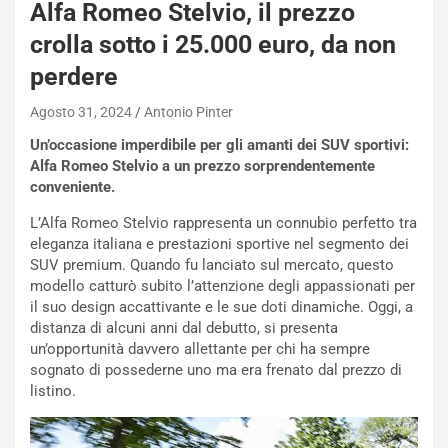
Alfa Romeo Stelvio, il prezzo
NOTIZIE
crolla sotto i 25.000 euro, da non
N
i
perdere
s
s
Agosto 31, 2024
Antonio Pinter
a
Un’occasione imperdibile per gli amanti dei SUV sportivi:
n
Alfa Romeo Stelvio a un prezzo sorprendentemente
Q
conveniente.
a
s
L’Alfa Romeo Stelvio rappresenta un connubio perfetto tra
h
eleganza italiana e prestazioni sportive nel segmento dei
q
SUV premium. Quando fu lanciato sul mercato, questo
a
modello catturò subito l’attenzione degli appassionati per
i
il suo design accattivante e le sue doti dinamiche. Oggi, a
e
distanza di alcuni anni dal debutto, si presenta
-
un’opportunità davvero allettante per chi ha sempre
P
sognato di possederne uno ma era frenato dal prezzo di
O
listino.
W
E
R