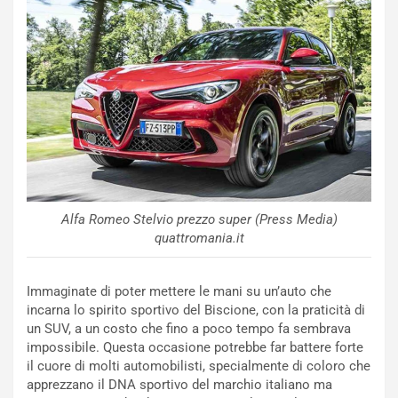
S
t
a
b
i
l
i
s
c
e
u
n
Alfa Romeo Stelvio prezzo super (Press Media)
N
quattromania.it
NOTIZIE
u
o
C
Immaginate di poter mettere le mani su un’auto che
v
o
incarna lo spirito sportivo del Biscione, con la praticità di
o
n
un SUV, a un costo che fino a poco tempo fa sembrava
R
f
impossibile. Questa occasione potrebbe far battere forte
e
e
il cuore di molti automobilisti, specialmente di coloro che
c
r
apprezzano il DNA sportivo del marchio italiano ma
o
m