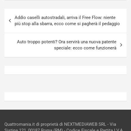
u
n
g
a
Navigazione
-
a
Addio caselli autostradali, arriva il Free Flow: niente
articoli
i
S
più stop alla sbarra, ecco come si pagherà il pedaggio
n
e
R
p
E
a
Auto troppo potenti? Ora servirà una nuova patente
E
n
speciale: ecco come funzionerà
V
g
Agosto
Agosto
6,
5,
2026
2026
Admin
Admin
Quattromania.it di proprietà di NEXTMEDIAWEB SRL - Via
Sistina 121, 00187 Roma (RM) - Codice Fiscale e Partita I.V.A.