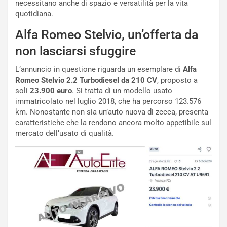
necessitano anche di spazio e versatilità per la vita
r
a
quotidiana.
d
t
M
o
Alfa Romeo Stelvio, un’offerta da
o
l
n
’
non lasciarsi sfuggire
d
O
i
r
L’annuncio in questione riguarda un esemplare di
Alfa
a
a
Romeo Stelvio 2.2 Turbodiesel da 210 CV
, proposto a
l
r
soli
23.900 euro
. Si tratta di un modello usato
e
i
immatricolato nel luglio 2018, che ha percorso 123.576
:
o
km. Nonostante non sia un’auto nuova di zecca, presenta
I
d
caratteristiche che la rendono ancora molto appetibile sul
l
i
mercato dell’usato di qualità.
V
P
i
a
a
r
g
t
g
e
i
n
o
z
p
a