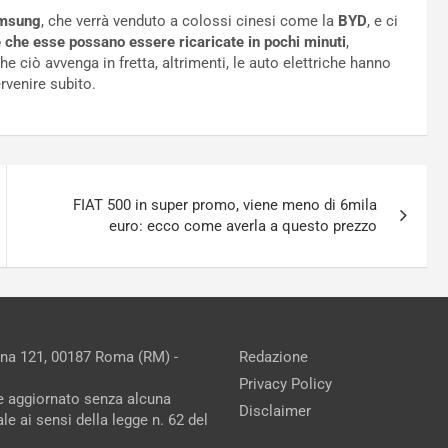
msung
, che verrà venduto a colossi cinesi come la
BYD
, e ci
 che esse possano essere ricaricate in pochi minuti
,
e ciò avvenga in fretta, altrimenti, le auto elettriche hanno
rvenire subito.
FIAT 500 in super promo, viene meno di 6mila
euro: ecco come averla a questo prezzo
ina 121, 00187 Roma (RM) -
Redazione
Privacy Policy
ne aggiornato senza alcuna
Disclaimer
e ai sensi della legge n. 62 del