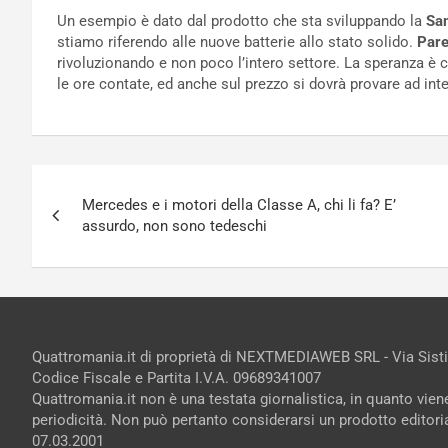
Un esempio è dato dal prodotto che sta sviluppando la
Sa
stiamo riferendo alle nuove batterie allo stato solido.
Pare
rivoluzionando e non poco l’intero settore. La speranza è ch
le ore contate, ed anche sul prezzo si dovrà provare ad inte
Navigazione
Mercedes e i motori della Classe A, chi li fa? E’
articoli
assurdo, non sono tedeschi
Quattromania.it di proprietà di NEXTMEDIAWEB SRL - Via Sist
Codice Fiscale e Partita I.V.A. 09689341007
Quattromania.it non è una testata giornalistica, in quanto vie
periodicità. Non può pertanto considerarsi un prodotto editorial
07.03.2001