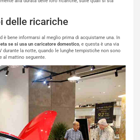
mente alla durata delle loro ricariche, sulle quali si sta
i delle ricariche
ed è bene informarsi al meglio prima di acquistarne una. In
eta se si usa un caricatore domestico
, e questa è una via
EV durante la notte, quando le lunghe tempistiche non sono
e al mattino seguente.