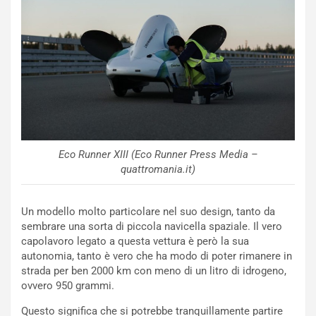
i
e
n
n
:
z
l
a
a
d
F
i
I
G
A
u
S
i
m
d
e
a
Eco Runner XIII (Eco Runner Press Media –
n
P
quattromania.it)
t
i
i
e
Un modello molto particolare nel suo design, tanto da
s
g
sembrare una sorta di piccola navicella spaziale. Il vero
c
h
capolavoro legato a questa vettura è però la sua
e
e
autonomia, tanto è vero che ha modo di poter rimanere in
l
v
strada per ben 2000 km con meno di un litro di idrogeno,
a
o
ovvero 950 grammi.
C
l
o
e
Questo significa che si potrebbe tranquillamente partire