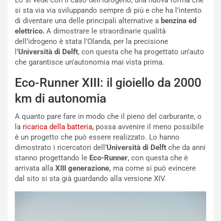
Lo si vede con il caso dell’idrogeno, una nuova forma che
P
u
si sta via via sviluppando sempre di più e che ha l’intento
a
l
di diventare una delle principali alternative a
benzina ed
r
a
elettrico.
A dimostrare le straordinarie qualità
t
1
dell’idrogeno è stata l’Olanda, per la precisione
e
E
l’
Università di Delft
, con questa che ha progettato un’auto
n
d
che garantisce un’autonomia mai vista prima.
z
i
a
t
Eco-Runner XIII: il gioiello da 2000
d
i
km di autonomia
e
o
l
n
A quanto pare fare in modo che il pieno del carburante, o
G
:
la
ricarica della batteria,
possa avvenire il meno possibile
P
U
è un progetto che può essere realizzato. Lo hanno
d
n
dimostrato i ricercatori dell’
Università di Delft
che da anni
e
’
stanno progettando le
Eco-Runner
, con questa che è
l
E
arrivata alla
XIII generazione,
ma come si può evincere
B
s
dal sito si sta già guardando alla versione XIV.
a
p
h
e
r
r
a
i