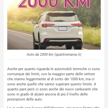
l
NOTIZIE
a
C
y
o
s
n
e
f
a
e
t
r
C
m
h
a
a
t
l
Auto da 2000 km (quattromania.it)
o
l
l
e
’
n
Anche per quanto riguarda le automobili termiche ci sono
O
g
comunque dei limiti, con la maggior parte delle vetture
r
e
che stanno leggermente al di sotto dei 1000 km, ma ci
a
D
sono anche quelle che sanno superare questo limite. A
r
D
quanto pare però ci sono anche dei nuovi carburanti che
i
F
sono in grado di alzare ancora di più il livello delle
o
o
prestazioni delle auto.
d
r
i
m