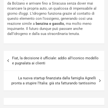
r
e
da Bolzano e arrivare fino a Siracusa senza dover mai
s
R
ricaricare la propria auto, un qualcosa di impensabile al
a
i
giorno d’oggi. L’idrogeno funziona grazie al contatto di
N
n
questo elemento con l’ossigeno, generando così una
o
f
reazione simile a
benzina e gasolio,
ma molto meno
t
o
inquinante. Il futuro dunque può passare anche
t
r
dall’idrogeno e dalla sua straordinaria tenuta.
u
z
r
a
n
t
a
a
Navigazione
a
[
Fiat, la decisione è ufficiale: addio all’iconico modello
articoli
S
V
e pugnalata ai clienti
e
I
p
D
a
E
La nuova startup finanziata dalla famiglia Agnelli
n
O
pronta a stupire l’Italia: già sta fatturando tantissimo
g
]
Agosto
Agosto
5,
4,
2026
2026
Admin
Admin