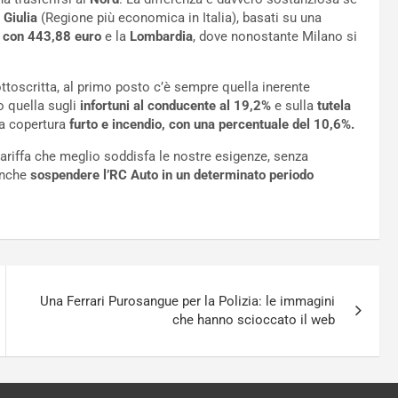
 Giulia
(Regione più economica in Italia), basati su una
e con 443,88 euro
e la
Lombardia
, dove nonostante Milano si
ttoscritta, al primo posto c’è sempre quella inerente
 quella sugli
infortuni al conducente al 19,2%
e sulla
tutela
la copertura
furto e incendio, con una percentuale del 10,6%.
tariffa che meglio soddisfa le nostre esigenze, senza
anche
sospendere l’RC Auto in un determinato periodo
Una Ferrari Purosangue per la Polizia: le immagini
che hanno scioccato il web