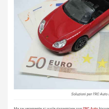
Soluzioni per l’RC Auto
Ma se veramente si vuole risparmiare con
l’RC Auto
bisogn