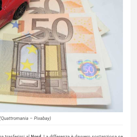
 (Quattromania – Pixabay)
a trasferirsi al
Nord
. La differenza è davvero sostanziosa se