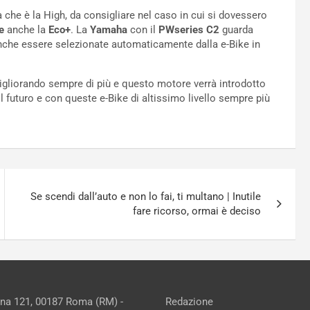
 che è la High, da consigliare nel caso in cui si dovessero
e
anche la
Eco+
. La
Yamaha
con il
PWseries C2
guarda
anche essere selezionate automaticamente dalla e-Bike in
gliorando sempre di più e questo motore verrà introdotto
l futuro e con queste e-Bike di altissimo livello sempre più
Se scendi dall’auto e non lo fai, ti multano | Inutile
fare ricorso, ormai è deciso
ina 121, 00187 Roma (RM) -
Redazione