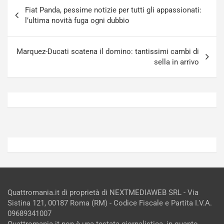
Navigazione
a
[
Fiat Panda, pessime notizie per tutti gli appassionati:
articoli
S
V
l’ultima novità fuga ogni dubbio
e
I
p
D
a
E
Marquez-Ducati scatena il domino: tantissimi cambi di
n
O
sella in arrivo
g
]
Agosto
Agosto
5,
4,
2026
2026
Admin
Admin
Quattromania.it di proprietà di NEXTMEDIAWEB SRL - Via
Sistina 121, 00187 Roma (RM) - Codice Fiscale e Partita I.V.A.
09689341007