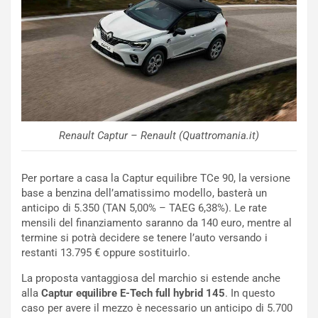
l
n
G
:
P
U
d
n
e
’
l
E
B
s
a
p
h
e
Renault Captur – Renault (Quattromania.it)
r
r
a
i
i
e
Per portare a casa la Captur equilibre TCe 90, la versione
n
n
base a benzina dell’amatissimo modello, basterà un
:
z
anticipo di 5.350 (TAN 5,00% – TAEG 6,38%). Le rate
l
a
mensili del finanziamento saranno da 140 euro, mentre al
a
d
termine si potrà decidere se tenere l’auto versando i
F
i
restanti 13.795 € oppure sostituirlo.
I
G
A
u
La proposta vantaggiosa del marchio si estende anche
S
i
alla
Captur equilibre E-Tech full hybrid 145
. In questo
m
d
caso per avere il mezzo è necessario un anticipo di 5.700
e
a