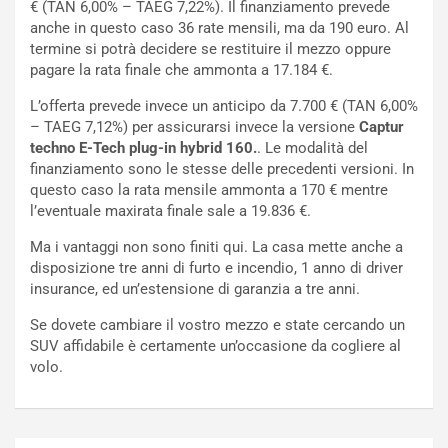
€ (TAN 6,00% – TAEG 7,22%). Il finanziamento prevede
n
P
anche in questo caso 36 rate mensili, ma da 190 euro. Al
t
i
termine si potrà decidere se restituire il mezzo oppure
i
e
pagare la rata finale che ammonta a 17.184 €.
s
g
c
h
L’offerta prevede invece un anticipo da 7.700 € (TAN 6,00%
e
e
– TAEG 7,12%) per assicurarsi invece la versione
Captur
l
v
techno E-Tech plug-in hybrid 160.
. Le modalità del
a
o
finanziamento sono le stesse delle precedenti versioni. In
C
l
questo caso la rata mensile ammonta a 170 € mentre
o
e
l’eventuale maxirata finale sale a 19.836 €.
r
e
Ma i vantaggi non sono finiti qui. La casa mette anche a
s
R
disposizione tre anni di furto e incendio, 1 anno di driver
a
i
insurance, ed un’estensione di garanzia a tre anni.
N
n
o
f
Se dovete cambiare il vostro mezzo e state cercando un
t
o
SUV affidabile è certamente un’occasione da cogliere al
t
r
volo.
u
z
r
a
n
t
a
a