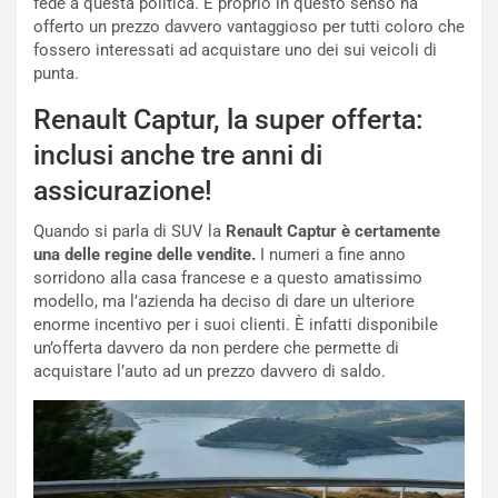
fede a questa politica. E proprio in questo senso ha
o
l
offerto un prezzo davvero vantaggioso per tutti coloro che
l
e
fossero interessati ad acquistare uno dei sui veicoli di
’
n
punta.
O
g
r
e
Renault Captur, la super offerta:
a
D
inclusi anche tre anni di
r
D
i
F
assicurazione!
o
o
d
r
Quando si parla di SUV la
Renault Captur è certamente
i
m
una delle regine delle vendite.
I numeri a fine anno
P
u
sorridono alla casa francese e a questo amatissimo
a
l
modello, ma l’azienda ha deciso di dare un ulteriore
r
a
enorme incentivo per i suoi clienti. È infatti disponibile
t
1
un’offerta davvero da non perdere che permette di
e
E
acquistare l’auto ad un prezzo davvero di saldo.
n
d
z
i
a
t
d
i
e
o