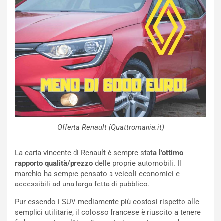
NOTIZIE
P
l
NOTIZIE
a
Offerta Renault (Quattromania.it)
C
y
o
s
La carta vincente di Renault è sempre stat
a l’ottimo
n
e
rapporto qualità/prezzo
delle proprie automobili. Il
f
a
marchio ha sempre pensato a veicoli economici e
e
t
accessibili ad una larga fetta di pubblico.
r
C
m
h
Pur essendo i SUV mediamente più costosi rispetto alle
a
a
semplici utilitarie, il colosso francese è riuscito a tenere
t
l