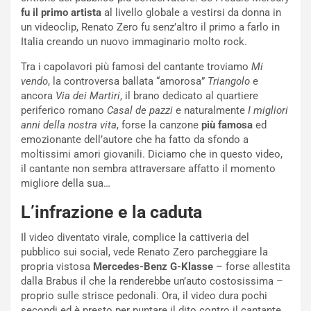
i
fu il primo artista
al livello globale a vestirsi da donna in
s
un videoclip, Renato Zero fu senz’altro il primo a farlo in
c
Italia creando un nuovo immaginario molto rock.
e
u
Tra i capolavori più famosi del cantante troviamo
Mi
n
vendo
, la controversa ballata “amorosa”
Triangolo
e
N
ancora
Via dei Martiri
, il brano dedicato al quartiere
NOTIZIE
u
periferico romano
Casal de pazzi
e naturalmente
I migliori
o
C
anni della nostra vita
, forse la canzone
più famosa
ed
v
o
emozionante dell’autore che ha fatto da sfondo a
o
n
moltissimi amori giovanili. Diciamo che in questo video,
R
f
il cantante non sembra attraversare affatto il momento
e
e
migliore della sua…
c
r
L’infrazione e la caduta
o
m
r
a
Il video diventato virale, complice la cattiveria del
d
t
pubblico sui social, vede Renato Zero parcheggiare la
M
o
propria vistosa
Mercedes-Benz G-Klasse
– forse allestita
o
l
dalla Brabus il che la renderebbe un’auto costosissima –
n
’
proprio sulle strisce pedonali. Ora, il video dura pochi
d
O
secondi ed è presto per puntare il dito contro il cantante