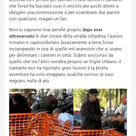
i
r
che forse ha lasciato così il veicolo per pochi attimi a
a
a
sbrigare una commissione o per scambiare due parole
l
r
con qualcuno, magari un fan.
e
i
:
o
Non lo sapremo mai perchè proprio
dopo aver
I
d
attraversato
le due corsie della strada cittadina, l’autore
l
i
romano è capitombolato bruscamente a terra forse
V
P
inciampando in una di quelle reti arancioni che si usano
i
a
per delimitare i cantieri in città. Subito soccorso da
a
r
quello che tra l’altro sembra proprio un Vigile Urbano, il
g
t
cantante non ha riportato gravi lesioni e la brutta
g
e
avventura ha solo strappato qualche sorriso ai suoi
i
n
seguaci, nulla di più.
o
z
p
a
i
d
ù
e
L
l
u
G
n
P
g
d
o
e