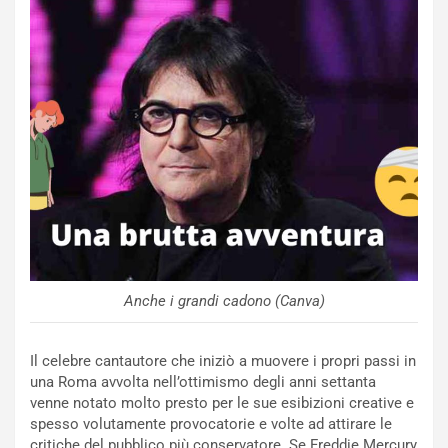
n
Q
a
s
h
q
a
i
e
-
P
O
W
E
Anche i grandi cadono (Canva)
R
S
t
Il celebre cantautore che iniziò a muovere i propri passi in
a
una Roma avvolta nell’ottimismo degli anni settanta
b
venne notato molto presto per le sue esibizioni creative e
i
spesso volutamente provocatorie e volte ad attirare le
l
critiche del pubblico più conservatore. Se Freddie Mercury