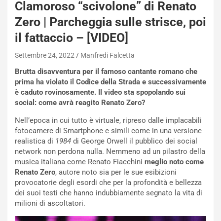
Clamoroso “scivolone” di Renato
Zero | Parcheggia sulle strisce, poi
il fattaccio – [VIDEO]
Settembre 24, 2022
Manfredi Falcetta
Brutta disavventura per il famoso cantante romano che
prima ha violato il Codice della Strada e successivamente
è caduto rovinosamente. Il video sta spopolando sui
social: come avrà reagito Renato Zero?
Nell’epoca in cui tutto è virtuale, ripreso dalle implacabili
fotocamere di Smartphone e simili come in una versione
realistica di
1984
di George Orwell il pubblico dei social
network non perdona nulla. Nemmeno ad un pilastro della
musica italiana come Renato Fiacchini
meglio noto come
NOTIZIE
Renato Zero
, autore noto sia per le sue esibizioni
N
provocatorie degli esordi che per la profondità e bellezza
i
dei suoi testi che hanno indubbiamente segnato la vita di
s
milioni di ascoltatori.
s
a