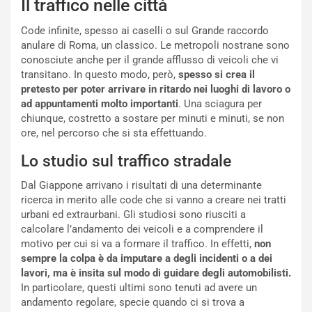
Il traffico nelle città
o
z
p
a
Code infinite, spesso ai caselli o sul Grande raccordo
i
d
anulare di Roma, un classico. Le metropoli nostrane sono
ù
e
conosciute anche per il grande afflusso di veicoli che vi
L
l
transitano. In questo modo, però,
spesso si crea il
u
G
pretesto per poter arrivare in ritardo nei luoghi di lavoro o
n
P
ad appuntamenti molto importanti
. Una sciagura per
g
d
chiunque, costretto a sostare per minuti e minuti, se non
o
e
ore, nel percorso che si sta effettuando.
m
l
a
B
Lo studio sul traffico stradale
i
a
C
h
Dal Giappone arrivano i risultati di una determinante
o
r
ricerca in merito alle code che si vanno a creare nei tratti
m
a
urbani ed extraurbani. Gli studiosi sono riusciti a
p
i
calcolare l’andamento dei veicoli e a comprendere il
i
n
motivo per cui si va a formare il traffico. In effetti,
non
u
:
sempre la colpa è da imputare a degli incidenti o a dei
t
l
lavori, ma è insita sul modo di guidare degli automobilisti.
o
a
In particolare, questi ultimi sono tenuti ad avere un
d
F
andamento regolare, specie quando ci si trova a