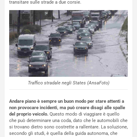
a
I
transitare sulle strade a due corsie.
u
A
n
S
S
m
U
e
V
n
E
t
l
i
e
s
t
c
t
e
r
l
i
a
Traffico stradale negli States (AnsaFoto)
f
C
i
o
c
r
Andare piano è sempre un buon modo per stare attenti a
a
s
non provocare incidenti, ma può creare disagi alle spalle
t
a
del proprio veicolo.
Questo modo di viaggiare è quello
o
N
che può determinare una coda, dato che le automobili che
N
o
si trovano dietro sono costrette a rallentare. La soluzione,
o
t
secondo gli studi, è quella della guida autonoma, che
n
t