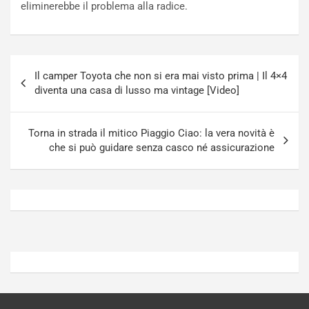
eliminerebbe il problema alla radice.
P
u
l
r
u
n
g
a
Navigazione
-
a
Il camper Toyota che non si era mai visto prima | Il 4×4
articoli
i
S
diventa una casa di lusso ma vintage [Video]
n
e
R
p
E
a
Torna in strada il mitico Piaggio Ciao: la vera novità è
E
n
che si può guidare senza casco né assicurazione
V
g
Agosto
Agosto
6,
5,
2026
2026
Admin
Admin