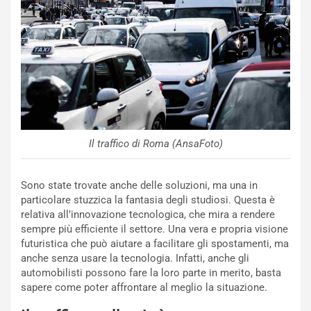
c
r
o
m
r
a
d
t
M
o
o
l
n
’
d
O
i
r
a
a
Il traffico di Roma (AnsaFoto)
l
r
e
i
Sono state trovate anche delle soluzioni, ma una in
:
o
particolare stuzzica la fantasia degli studiosi. Questa è
I
d
relativa all’innovazione tecnologica, che mira a rendere
l
i
sempre più efficiente il settore. Una vera e propria visione
V
P
futuristica che può aiutare a facilitare gli spostamenti, ma
i
a
anche senza usare la tecnologia. Infatti, anche gli
a
r
automobilisti possono fare la loro parte in merito, basta
g
t
sapere come poter affrontare al meglio la situazione.
g
e
i
n