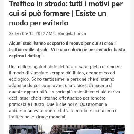
W
Traffico in strada: tutti i motivi per
E
cui si può formare | Esiste un
R
S
modo per evitarlo
t
a
Settembre 13, 2022
Michelangelo Loriga
b
Alcuni studi hanno scoperto il motivo per cui si crea il
i
traffico sulle strade. Vi è una soluzione per evitarlo, basta
l
capirne i dettagli.
i
s
Una delle maggiori sfide del futuro sarà quella di rendere
c
il modo di viaggiare sempre più fluido, economico ed
e
ecologico. Sono tantissime le persone che si stanno
u
adoperando per poter avere una visione d’insieme di
n
queste opportunità. La parte più scientifica di ciò deriva
N
dagli studi che si stanno effettuando per rendere
NOTIZIE
u
praticabile il tutto. Quelli che noi di Quattromania
o
C
abbiamo scovato sono relativi al modo in cui si crea il
v
o
traffico nelle strade mondiali.
o
n
R
f
e
e