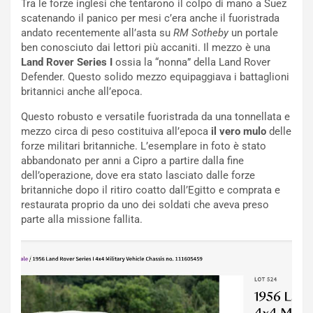
Tra le forze inglesi che tentarono il colpo di mano a Suez
ù
e
scatenando il panico per mesi c’era anche il fuoristrada
L
l
andato recentemente all’asta su
RM Sotheby
un portale
u
G
ben conosciuto dai lettori più accaniti. Il mezzo è una
n
P
Land Rover Series I
ossia la “nonna” della Land Rover
g
d
Defender. Questo solido mezzo equipaggiava i battaglioni
o
e
britannici anche all’epoca.
m
l
a
B
Questo robusto e versatile fuoristrada da una tonnellata e
i
a
mezzo circa di peso costituiva all’epoca
il vero mulo
delle
C
h
forze militari britanniche. L’esemplare in foto è stato
o
r
abbandonato per anni a Cipro a partire dalla fine
m
a
dell’operazione, dove era stato lasciato dalle forze
p
i
britanniche dopo il ritiro coatto dall’Egitto e comprata e
i
n
restaurata proprio da uno dei soldati che aveva preso
u
:
parte alla missione fallita.
t
l
o
a
d
F
a
I
u
A
n
S