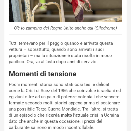
S
t
a
b
i
C’è lo zampino del Regno Unito anche qui (Silodrome)
l
i
Tutti temevano per il peggio quando è arrivata questa
s
vettura – soprattutto, quando sono arrivati i suoi
c
proprietari – ma la situazione è stata risolta in modo
e
pacifico. Ora, va all’asta dopo anni di servizio.
u
n
Momenti di tensione
N
NOTIZIE
u
Pochi momenti storici sono stati così tesi e delicati
o
C
come la Crisi di Suez del 1956 che coinvolse israeliani ed
v
o
egiziani oltre ad un paio di potenze coloniali che vennero
o
n
fermate secondo molti storici appena prima di scatenare
R
f
una possibile Terza Guerra Mondiale. Tra l’altro, si tratta
e
e
di un episodio che
ricorda molto
l’attuale crisi in Ucraina
c
r
dato che anche in questa occasione, i prezzi del
o
m
carburante salirono in modo incontrollabile.