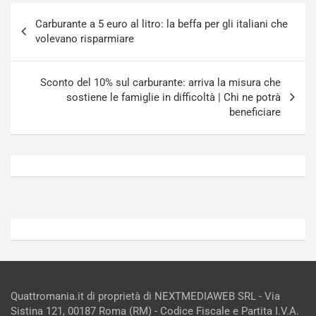
u
n
Navigazione
g
a
Carburante a 5 euro al litro: la beffa per gli italiani che
articoli
-
a
volevano risparmiare
i
S
n
e
R
p
Sconto del 10% sul carburante: arriva la misura che
E
a
sostiene le famiglie in difficoltà | Chi ne potrà
E
n
beneficiare
V
g
Agosto
Agosto
6,
5,
2026
2026
Admin
Admin
Quattromania.it di proprietà di NEXTMEDIAWEB SRL - Via
Sistina 121, 00187 Roma (RM) - Codice Fiscale e Partita I.V.A.