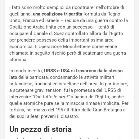
r
a
I fatti sono molto semplici da ricostruire: nell’ottobre di
d
t
quell’anno,
una coalizione tripartita
formata da Regno
M
o
Unito, Francia ed Israele – reduce da una guerra contro la
o
l
Coalizione Araba finita con un successo – tentò di
n
’
occupare il Canale di Suez controllato allora dall’Egitto
d
O
per prendere possesso della importantissima area
i
r
economica. L’Operazione Moschettiere come venne
a
a
chiamata in seguito rischiò però di scatenare una guerra
l
r
atomica.
e
i
:
o
In modo inedito,
URSS e USA si trovarono dallo stesso
I
d
lato
della barricata, condannando le attività militari
l
i
britanniche, francesi ed israeliane nell’area. In particolare,
V
P
a scatenare gravi tensioni fu la promessa dell’URSS di
i
a
intervenire
“Con tutte le armi”
a fianco dell’Egitto, anche
a
r
quelle atomiche pure se la minaccia rimase implicita. Per
g
t
fortuna, nel marzo del 1957 il ritiro della Gran Bretagna e
g
e
dei suoi alleati prevenì il disastro.
i
n
o
z
Un pezzo di storia
p
a
i
d