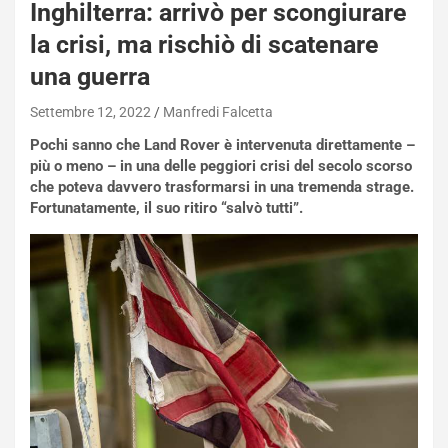
Inghilterra: arrivò per scongiurare
NOTIZIE
N
la crisi, ma rischiò di scatenare
i
una guerra
s
s
Settembre 12, 2022
Manfredi Falcetta
a
n
Pochi sanno che Land Rover è intervenuta direttamente –
Q
più o meno – in una delle peggiori crisi del secolo scorso
a
che poteva davvero trasformarsi in una tremenda strage.
s
Fortunatamente, il suo ritiro “salvò tutti”.
h
q
a
i
e
-
P
O
W
E
R