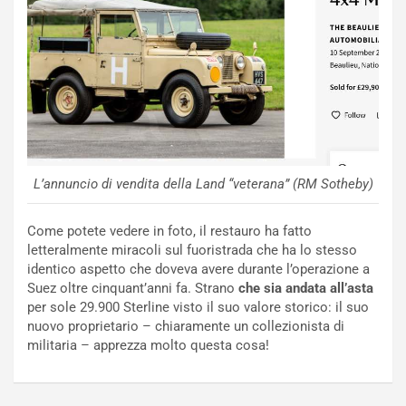
S
m
U
e
V
n
E
t
l
i
e
s
t
c
t
e
r
l
i
a
L’annuncio di vendita della Land “veterana” (RM Sotheby)
f
C
i
o
Come potete vedere in foto, il restauro ha fatto
c
r
letteralmente miracoli sul fuoristrada che ha lo stesso
a
s
identico aspetto che doveva avere durante l’operazione a
t
a
Suez oltre cinquant’anni fa. Strano
che sia andata all’asta
o
N
per sole 29.900 Sterline visto il suo valore storico: il suo
N
o
nuovo proprietario – chiaramente un collezionista di
o
t
militaria – apprezza molto questa cosa!
n
t
P
u
l
r