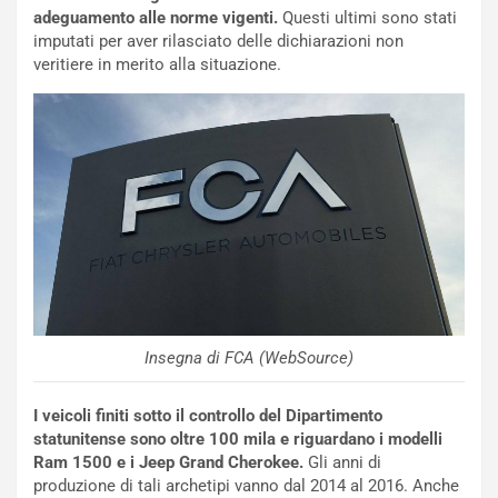
u
:
adeguamento alle norme vigenti.
Questi ultimi sono stati
t
l
imputati per aver rilasciato delle dichiarazioni non
o
a
veritiere in merito alla situazione.
d
F
a
I
u
A
n
S
S
m
U
e
V
n
E
t
l
i
e
s
t
c
t
e
r
l
Insegna di FCA (WebSource)
i
a
f
C
I veicoli finiti sotto il controllo del Dipartimento
i
o
statunitense sono oltre 100 mila e riguardano i modelli
c
r
Ram 1500 e i Jeep Grand Cherokee.
Gli anni di
a
s
produzione di tali archetipi vanno dal 2014 al 2016. Anche
t
a