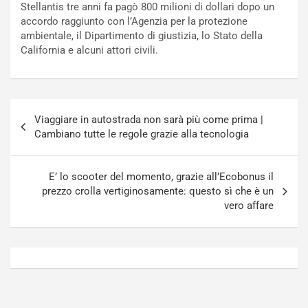
Stellantis tre anni fa pagò 800 milioni di dollari dopo un
o
N
accordo raggiunto con l’Agenzia per la protezione
N
o
ambientale, il Dipartimento di giustizia, lo Stato della
o
t
California e alcuni attori civili.
n
t
P
u
l
r
u
n
Navigazione
g
a
Viaggiare in autostrada non sarà più come prima |
articoli
-
a
Cambiano tutte le regole grazie alla tecnologia
i
S
n
e
R
p
E’ lo scooter del momento, grazie all’Ecobonus il
E
a
prezzo crolla vertiginosamente: questo sì che è un
E
n
vero affare
V
g
Agosto
Agosto
6,
5,
2026
2026
Admin
Admin