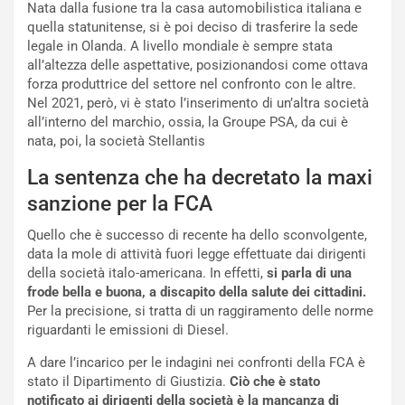
Nata dalla fusione tra la casa automobilistica italiana e
a
r
quella statunitense, si è poi deciso di trasferire la sede
g
t
legale in Olanda. A livello mondiale è sempre stata
g
e
all’altezza delle aspettative, posizionandosi come ottava
i
n
forza produttrice del settore nel confronto con le altre.
o
z
Nel 2021, però, vi è stato l’inserimento di un’altra società
p
a
all’interno del marchio, ossia, la Groupe PSA, da cui è
i
d
nata, poi, la società Stellantis
ù
e
L
l
La sentenza che ha decretato la maxi
u
G
sanzione per la FCA
n
P
g
d
Quello che è successo di recente ha dello sconvolgente,
o
e
data la mole di attività fuori legge effettuate dai dirigenti
m
l
della società italo-americana. In effetti,
si parla di una
a
B
frode bella e buona, a discapito della salute dei cittadini.
i
a
Per la precisione, si tratta di un raggiramento delle norme
C
h
riguardanti le emissioni di Diesel.
o
r
m
a
A dare l’incarico per le indagini nei confronti della FCA è
p
i
stato il Dipartimento di Giustizia.
Ciò che è stato
i
n
notificato ai dirigenti della società è la mancanza di