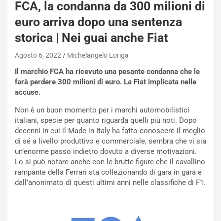
e
FCA, la condanna da 300 milioni di
-
euro arriva dopo una sentenza
P
O
storica | Nei guai anche Fiat
W
E
Agosto 6, 2022
Michelangelo Loriga
R
Il marchio FCA ha ricevuto una pesante condanna che le
S
farà perdere 300 milioni di euro. La Fiat implicata nelle
t
accuse.
a
b
Non è un buon momento per i marchi automobilistici
i
italiani, specie per quanto riguarda quelli più noti. Dopo
l
decenni in cui il Made in Italy ha fatto conoscere il meglio
i
di sé a livello produttivo e commerciale, sembra che vi sia
s
un’enorme passo indietro dovuto a diverse motivazioni.
c
Lo si può notare anche con le brutte figure che il cavallino
e
rampante della Ferrari sta collezionando di gara in gara e
u
dall’anonimato di questi ultimi anni nelle classifiche di F1.
n
N
NOTIZIE
u
o
C