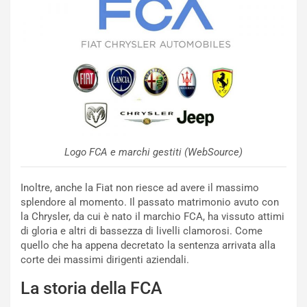
v
o
o
n
R
f
e
e
c
r
o
m
r
a
d
t
M
o
o
l
Logo FCA e marchi gestiti (WebSource)
n
’
d
O
i
r
Inoltre, anche la Fiat non riesce ad avere il massimo
a
a
splendore al momento. Il passato matrimonio avuto con
l
r
la Chrysler, da cui è nato il marchio FCA, ha vissuto attimi
e
i
di gloria e altri di bassezza di livelli clamorosi. Come
:
o
quello che ha appena decretato la sentenza arrivata alla
I
d
corte dei massimi dirigenti aziendali.
l
i
La storia della FCA
V
P
i
a