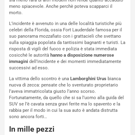
sia meno rara di altri modelli non rende quanto accaduto
o
l
meno spiacevole. Anche perchè poteva scapparci il
l
e
morto.
’
n
L’incidente è avvenuto in una delle località turistiche più
O
g
celebri della Florida, ossia Fort Lauderdale famosa per il
r
e
suo panorama mozzafiato con i grattacieli che svettano
a
D
sulla spiaggia popolata da tantissimi bagnanti e turisti. La
r
D
risposta di vigili del fuoco e polizia è stata immediata
i
F
cosicché le autorità
hanno a disposizione numerose
o
o
immagini
dell’incidente e dei momenti immediatamente
d
r
successivi ad esso.
i
m
P
u
La vittima dello scontro è una
Lamborghini Urus
bianca
a
l
nuova di zecca: pensate che lo sventurato proprietario
r
a
l’aveva immatricolata giusto l’anno scorso.
t
1
Fortunatamente, da quello che si sa l’uomo alla guida del
e
E
SUV se l’è cavata senza gravi ferite ma lo spavento e la
n
d
rabbia per il modo in cui la sua auto è andata distrutta
z
i
sono ancora forti…
a
t
d
i
In mille pezzi
e
o