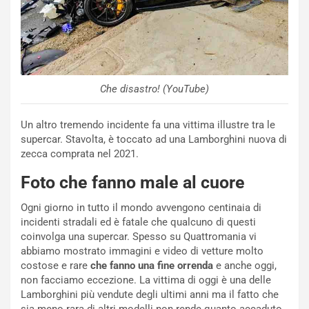
Che disastro! (YouTube)
Un altro tremendo incidente fa una vittima illustre tra le
NOTIZIE
supercar. Stavolta, è toccato ad una Lamborghini nuova di
P
zecca comprata nel 2021.
l
NOTIZIE
a
Foto che fanno male al cuore
C
y
o
s
Ogni giorno in tutto il mondo avvengono centinaia di
n
e
incidenti stradali ed è fatale che qualcuno di questi
f
a
coinvolga una supercar. Spesso su Quattromania vi
e
t
abbiamo mostrato immagini e video di vetture molto
r
C
costose e rare
che fanno una fine orrenda
e anche oggi,
m
h
non facciamo eccezione. La vittima di oggi è una delle
a
a
Lamborghini più vendute degli ultimi anni ma il fatto che
t
l