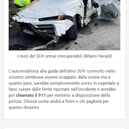
e
a
n
P
t
i
i
e
s
g
c
h
e
e
l
v
a
o
C
l
I resti del SUV ormai irrecuperabili (Miami Herald)
o
e
r
e
L’automobilista alla guida dell’altro SUV coinvolto nello
s
R
scontro sembrava essere scappato dalla scena ma a
a
i
quanto pare, sarebbe semplicemente corso in ospedale a
N
n
farsi curare dalle ferite riportate nell’incidente e avrebbe
o
f
poi
chiamato il 911
per mettersi a disposizione della
t
o
polizia. Chissà come andrà a finire e chi pagherà per
t
r
questo disastro.
u
z
r
a
n
t
a
a