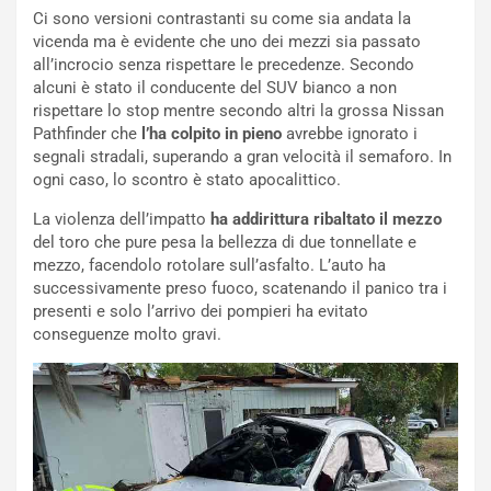
l
n
Ci sono versioni contrastanti su come sia andata la
G
:
vicenda ma è evidente che uno dei mezzi sia passato
P
U
all’incrocio senza rispettare le precedenze. Secondo
d
n
alcuni è stato il conducente del SUV bianco a non
e
’
rispettare lo stop mentre secondo altri la grossa Nissan
l
E
Pathfinder che
l’ha colpito in pieno
avrebbe ignorato i
B
s
segnali stradali, superando a gran velocità il semaforo. In
a
p
ogni caso, lo scontro è stato apocalittico.
h
e
r
r
La violenza dell’impatto
ha addirittura ribaltato il mezzo
a
i
del toro che pure pesa la bellezza di due tonnellate e
i
e
mezzo, facendolo rotolare sull’asfalto. L’auto ha
n
n
successivamente preso fuoco, scatenando il panico tra i
:
z
presenti e solo l’arrivo dei pompieri ha evitato
l
a
conseguenze molto gravi.
a
d
F
i
I
G
A
u
S
i
m
d