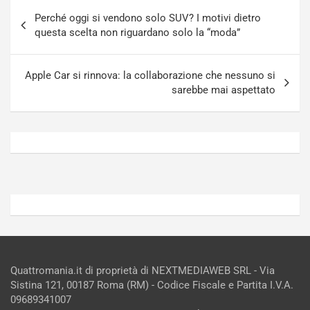
Navigazione
a
[
Perché oggi si vendono solo SUV? I motivi dietro
articoli
S
V
questa scelta non riguardano solo la “moda”
e
I
p
D
a
E
Apple Car si rinnova: la collaborazione che nessuno si
n
O
sarebbe mai aspettato
g
]
Agosto
Agosto
5,
4,
2026
2026
Admin
Admin
Quattromania.it di proprietà di NEXTMEDIAWEB SRL - Via
Sistina 121, 00187 Roma (RM) - Codice Fiscale e Partita I.V.A.
09689341007