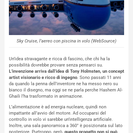
d
F
a
I
u
A
n
S
S
m
U
e
V
n
Sky Cruise, l’aereo con piscina in volo (WebSource)
E
t
l
i
Un’idea stravagante e ricca di fascino, che chi ha la
e
s
possibilità dovrebbe provare senza pensarci su.
t
c
L’invenzione arriva dall’idea di Tony Holmsten, un concept
t
e
artist visionario e ricco di ingegno
. Sono passati 11 anni
r
l
da quando la penna dell’inventore ne ha messo nero su
i
a
bianco il disegno, ma oggi se ne parla perche Hashem Al-
f
C
Ghaili l’ha trasformato in animazione.
i
o
c
r
L’alimentazione è ad energia nucleare, quindi non
a
s
impattante all’avvio del motore. Ad occuparsi del
t
a
controllo in volo vi sarebbe un’intelligenza artificiale.
o
N
Inoltre, una sala panoramica a 360° è posizionata sul lato
N
o
posteriore. Purtroppo, però,
questo progetto
non si può