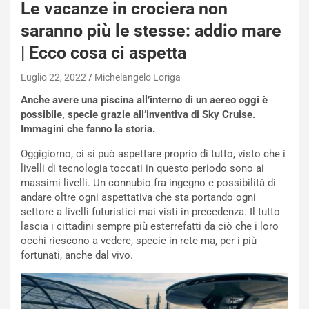
Le vacanze in crociera non
O
W
saranno più le stesse: addio mare
E
| Ecco cosa ci aspetta
R
S
Luglio 22, 2022
Michelangelo Loriga
t
a
Anche avere una piscina all’interno di un aereo oggi è
b
possibile, specie grazie all’inventiva di Sky Cruise.
i
Immagini che fanno la storia.
l
i
Oggigiorno, ci si può aspettare proprio di tutto, visto che i
s
livelli di tecnologia toccati in questo periodo sono ai
c
massimi livelli. Un connubio fra ingegno e possibilità di
e
andare oltre ogni aspettativa che sta portando ogni
u
settore a livelli futuristici mai visti in precedenza. Il tutto
n
lascia i cittadini sempre più esterrefatti da ciò che i loro
N
occhi riescono a vedere, specie in rete ma, per i più
NOTIZIE
u
fortunati, anche dal vivo.
o
C
v
o
o
n