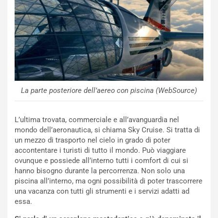
R
f
e
e
c
r
o
m
r
a
d
t
M
o
o
l
n
’
La parte posteriore dell’aereo con piscina (WebSource)
d
O
i
r
a
a
L’ultima trovata, commerciale e all’avanguardia nel
l
r
mondo dell’aeronautica, si chiama Sky Cruise. Si tratta di
e
i
un mezzo di trasporto nel cielo in grado di poter
:
o
accontentare i turisti di tutto il mondo. Può viaggiare
I
d
ovunque e possiede all’interno tutti i comfort di cui si
l
i
hanno bisogno durante la percorrenza. Non solo una
V
P
piscina all’interno, ma ogni possibilità di poter trascorrere
i
a
una vacanza con tutti gli strumenti e i servizi adatti ad
a
r
essa.
g
t
g
e