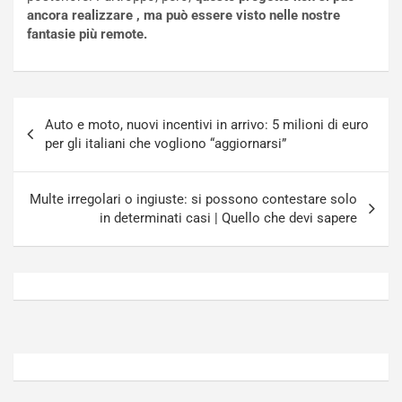
o
t
ancora realizzare , ma può essere visto nelle nostre
n
t
fantasie più remote.
P
u
l
r
u
n
g
a
Navigazione
-
a
Auto e moto, nuovi incentivi in arrivo: 5 milioni di euro
articoli
i
S
per gli italiani che vogliono “aggiornarsi”
n
e
R
p
E
a
Multe irregolari o ingiuste: si possono contestare solo
E
n
in determinati casi | Quello che devi sapere
V
g
Agosto
Agosto
6,
5,
2026
2026
Admin
Admin