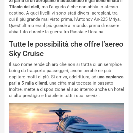
Si parla di un aeroplano mastodontico e già denominato il
i
n
Titanic dei cieli,
ma l’augurio è che non abbia lo stesso
o
z
destino. A quei livelli vi sono stati diversi aeroplani, tra
p
a
cui il più grande mai visto prima, l’Antonov An-225 Mriya.
i
d
Quest’ultimo era il più grande al mondo, prima di essere
ù
e
abbattuto durante la guerra fra Russia e Ucraina.
L
l
Tutte le possibilità che offre l’aereo
u
G
n
P
Sky Cruise
g
d
o
e
Il suo nome rende chiaro che non si tratta di un semplice
m
l
boing da trasporto passeggeri, anche perché ne può
a
B
ospitare molti di più. Si arriva, addirittura, ad
una capienza
i
a
pari a 5 mila clienti
, una cifra mai toccata in passato.
C
h
Inoltre, mette a disposizione al suo interno anche un hotel
o
r
di alto prestigio e fruibile in tutti i suoi servizi.
m
a
p
i
i
n
u
:
t
l
o
a