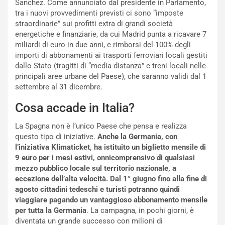
i
r
Sanchez. Come annunciato dal presidente in Parlamento,
a
a
tra i nuovi provvedimenti previsti ci sono “imposte
l
r
straordinarie” sui profitti extra di grandi società
e
i
energetiche e finanziarie, da cui Madrid punta a ricavare 7
:
o
miliardi di euro in due anni, e rimborsi del 100% degli
I
d
importi di abbonamenti ai trasporti ferroviari locali gestiti
l
i
dallo Stato (tragitti di “media distanza” e treni locali nelle
V
P
principali aree urbane del Paese), che saranno validi dal 1
i
a
settembre al 31 dicembre.
a
r
Cosa accade in Italia?
g
t
g
e
La Spagna non è l’unico Paese che pensa e realizza
i
n
questo tipo di iniziative.
Anche la Germania, con
o
z
l’iniziativa Klimaticket, ha istituito un biglietto mensile di
p
a
9 euro per i mesi estivi, onnicomprensivo di qualsiasi
i
d
mezzo pubblico locale sul territorio nazionale, a
ù
e
eccezione dell’alta velocità. Dal 1° giugno fino alla fine di
L
l
agosto cittadini tedeschi e turisti potranno quindi
u
G
viaggiare pagando un vantaggioso abbonamento mensile
n
P
per tutta la Germania
. La campagna, in pochi giorni, è
g
d
diventata un grande successo con milioni di
o
e