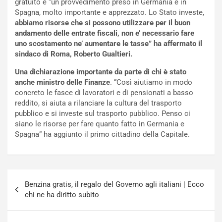
gratuito è “un provvedimento preso in Germania e in
t
c
Spagna, molto importante e apprezzato. Lo Stato investe,
t
e
abbiamo risorse che si possono utilizzare per il buon
r
l
andamento delle entrate fiscali, non e’ necessario fare
i
a
uno scostamento ne’ aumentare le tasse” ha affermato il
f
C
sindaco di Roma, Roberto Gualtieri.
i
o
c
r
Una dichiarazione importante da parte di chi è stato
a
s
anche ministro delle Finanze
. “Così aiutiamo in modo
t
a
concreto le fasce di lavoratori e di pensionati a basso
o
N
reddito, si aiuta a rilanciare la cultura del trasporto
N
o
pubblico e si investe sul trasporto pubblico. Penso ci
o
t
siano le risorse per fare quanto fatto in Germania e
n
t
Spagna” ha aggiunto il primo cittadino della Capitale.
P
u
l
r
u
n
g
a
Navigazione
-
a
Benzina gratis, il regalo del Governo agli italiani | Ecco
articoli
i
S
chi ne ha diritto subito
n
e
R
p