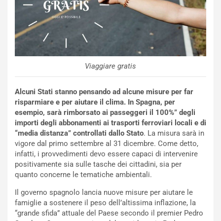
i
s
c
e
u
n
N
Viaggiare gratis
NOTIZIE
u
o
C
Alcuni Stati stanno pensando ad alcune misure per far
v
o
risparmiare e per aiutare il clima. In Spagna, per
o
n
esempio, sarà rimborsato ai passeggeri il 100%” degli
R
f
importi degli abbonamenti ai trasporti ferroviari locali e di
e
e
“media distanza” controllati dallo Stato
. La misura sarà in
c
r
vigore dal primo settembre al 31 dicembre. Come detto,
o
m
infatti, i provvedimenti devo essere capaci di intervenire
r
a
positivamente sia sulle tasche dei cittadini, sia per
d
t
quanto concerne le tematiche ambientali.
M
o
o
l
Il governo spagnolo lancia nuove misure per aiutare le
n
’
famiglie a sostenere il peso dell’altissima inflazione, la
d
O
“grande sfida” attuale del Paese secondo il premier Pedro