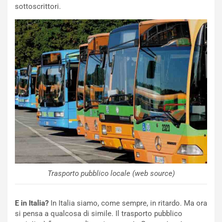
sottoscrittori.
m
l
a
B
i
a
C
h
o
r
m
a
p
i
i
n
u
:
t
l
o
a
d
F
a
I
u
A
n
S
S
m
U
e
Trasporto pubblico locale (web source)
V
n
E
t
E in Italia?
In Italia siamo, come sempre, in ritardo. Ma ora
l
i
si pensa a qualcosa di simile. Il trasporto pubblico
e
s