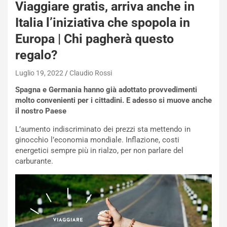
Viaggiare gratis, arriva anche in
n
Q
Italia l’iniziativa che spopola in
a
Europa | Chi pagherà questo
s
h
regalo?
q
a
Luglio 19, 2022
Claudio Rossi
i
Spagna e Germania hanno già adottato provvedimenti
e
molto convenienti per i cittadini. E adesso si muove anche
-
il nostro Paese
P
O
L’aumento indiscriminato dei prezzi sta mettendo in
W
ginocchio l’economia mondiale. Inflazione, costi
E
energetici sempre più in rialzo, per non parlare del
R
carburante.
S
t
a
b
i
l