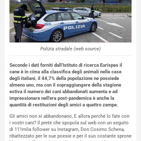
O
W
E
R
S
t
a
Polizia stradale (web source)
b
i
l
Secondo i dati forniti dall’Istituto di ricerca Eurispes il
i
cane è in cima alla classifica degli animali nelle case
s
degli italiani, il 44,7% della popolazione ne possiede
c
almeno uno, ma con il sopraggiungere della stagione
e
estiva il numero dei cani abbandonati aumenta e ad
u
impressionare nell’era post-pandemica è anche la
n
quantità di restituzioni degli amici a quattro zampe.
N
NOTIZIE
u
Gli amici non si abbandonano, E allora perché lo fate con
o
C
i vostri cani? Il prete che spopola sul web con un seguito
v
o
di 111mila follower su Instagram, Don Cosimo Schena,
o
n
ribattezzato per le sue poesie e per il suo costante sprone