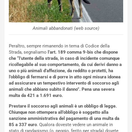
d
F
a
I
u
A
n
S
S
m
Animali abbandonati (web source)
U
e
V
n
Peraltro, sempre rimanendo in tema di Codice della
E
t
Strada, segnaliamo
l’art. 189 comma 9-bis che dispone
l
i
che “l’utente della strada, in caso di incidente comunque
e
s
ricollegabile al suo comportamento, da cui derivi danno a
t
c
uno o più animali d’affezione, da reddito o protetti, ha
t
e
l’obbligo di fermarsi e di porre in atto ogni misura idonea
r
l
ad assicurare un tempestivo intervento di soccorso agli
i
a
animali che abbiano subito il danno”. Pena una severa
f
C
multa da 421 a 1.691 euro.
i
o
c
r
Prestare il soccorso agli animali è un obbligo di legge.
a
s
Chiunque non ottempera all’obbligo è soggetto alla
t
a
sanzione amministrativa del pagamento di una multa da
o
N
85 a 337 euro
. Qualora doveste vedere un animale in
N
o
stato di randagismo (o, peggio, ferito per strada) dovete