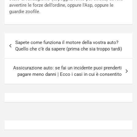
o
t
avvertire le forze dell’ordine, oppure l’Asp, oppure le
n
t
guardie zoofile.
P
u
l
r
u
n
g
a
Navigazione
-
a
Sapete come funziona il motore della vostra auto?
articoli
i
S
Quello che c’è da sapere (prima che sia troppo tardi)
n
e
R
p
E
a
Assicurazione auto: se fai un incidente puoi prenderti
E
n
pagare meno danni | Ecco i casi in cui è consentito
V
g
Agosto
Agosto
6,
5,
2026
2026
Admin
Admin