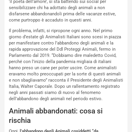
R
f
‘il poeta dell’amore’, si sta battendo sui social per
e
e
sensibilizzare chi ha adottato degli animali a non
c
r
disfarsene abbandonandoli prima delle vacanze estive,
o
m
come purtroppo è accaduto in questi anni.
r
a
Il problema, infatti, si ripropone ogni anno. Nel primo
d
t
giorno d’estate gli Animalisti Italiani sono scesi in piazza
M
o
per manifestare contro l’abbandono degli animali e la
o
l
rapida approvazione del Ddl Proteggi Animali, fermo in
n
’
Parlamento dal 2019. “Dobbiamo dire maledetto Covid,
d
O
perché con l’inizio della pandemia migliaia di italiani
i
r
hanno preso un cane per poter uscire. Come animalisti
a
a
eravamo molto preoccupati per la sorte di questi animali
l
r
e non sbagliavamo” racconta il Presidente degli Animalisti
e
i
Italia, Walter Caporale. Dopo un rallentamento registrato
:
o
negli anni passati siamo di nuovo al fenomeno
I
d
dell’abbandono degli animali nel periodo estivo.
l
i
V
P
Animali abbandonati: cosa si
i
a
rischia
a
r
g
t
Oggi,
l’abbandono degli Animali cosiddetti “da
g
e