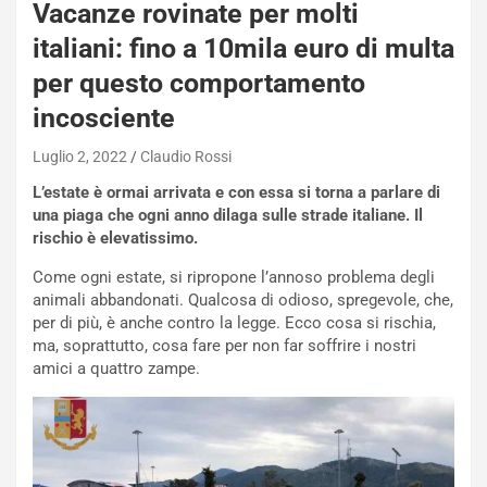
Vacanze rovinate per molti
italiani: fino a 10mila euro di multa
per questo comportamento
NOTIZIE
incosciente
N
i
Luglio 2, 2022
Claudio Rossi
s
L’estate è ormai arrivata e con essa si torna a parlare di
s
una piaga che ogni anno dilaga sulle strade italiane. Il
a
rischio è elevatissimo.
n
Q
Come ogni estate, si ripropone l’annoso problema degli
a
animali abbandonati. Qualcosa di odioso, spregevole, che,
s
per di più, è anche contro la legge. Ecco cosa si rischia,
h
ma, soprattutto, cosa fare per non far soffrire i nostri
q
amici a quattro zampe.
a
i
e
-
P