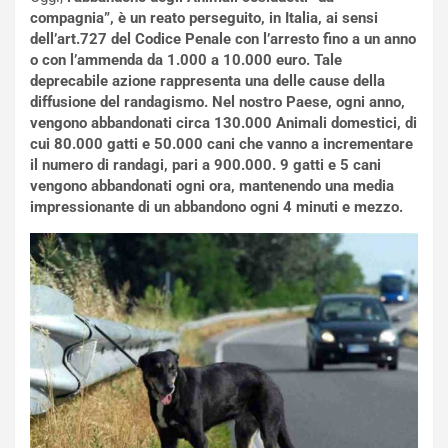
compagnia”, è un reato perseguito, in Italia, ai sensi
i
n
dell’art.727 del Codice Penale con l’arresto fino a un anno
o
z
o con l’ammenda da 1.000 a 10.000 euro. Tale
p
a
deprecabile azione rappresenta una delle cause della
i
d
diffusione del randagismo. Nel nostro Paese, ogni anno,
ù
e
vengono abbandonati circa 130.000 Animali domestici, di
L
l
cui 80.000 gatti e 50.000 cani che vanno a incrementare
u
G
il numero di randagi, pari a 900.000. 9 gatti e 5 cani
n
P
vengono abbandonati ogni ora, mantenendo una media
g
d
impressionante di un abbandono ogni 4 minuti e mezzo.
o
e
m
l
a
B
i
a
C
h
o
r
m
a
p
i
i
n
u
:
t
l
o
a