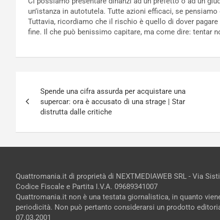
Ci possiamo presentare dinanzi ad un prefetto o ad un giud
un’istanza in autotutela. Tutte azioni efficaci, se pensiamo
Tuttavia, ricordiamo che il rischio è quello di dover paga
fine. Il che può benissimo capitare, ma come dire: tentar 
Navigazione
Spende una cifra assurda per acquistare una
articoli
supercar: ora è accusato di una strage | Star
distrutta dalle critiche
Quattromania.it di proprietà di NEXTMEDIAWEB SRL - Via Sist
Codice Fiscale e Partita I.V.A. 09689341007
Quattromania.it non è una testata giornalistica, in quanto vie
periodicità. Non può pertanto considerarsi un prodotto editorial
07.03.2001