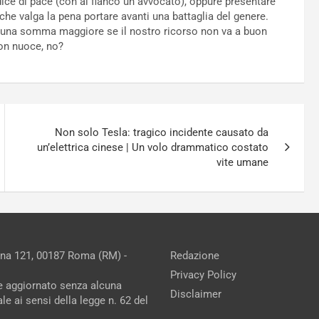
ice di pace (con al fianco un avvocato), oppure presentare
 che valga la pena portare avanti una battaglia del genere.
re una somma maggiore se il nostro ricorso non va a buon
non nuoce, no?
Non solo Tesla: tragico incidente causato da
un’elettrica cinese | Un volo drammatico costato
vite umane
ina 121, 00187 Roma (RM) -
Redazione
Privacy Policy
ne aggiornato senza alcuna
Disclaimer
e ai sensi della legge n. 62 del