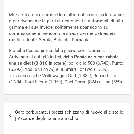
t
c
t
e
Mezzi rubati per commettere altri reati come furti o rapine
r
l
o per rivenderne le parti di ricambio. Le automobili di alta
i
a
gamma e i suv, invece, solitamente spariscono su
f
C
commissione e prendono la strada dei mercati esteri:
i
o
medio oriente, Serbia, Bulgaria, Romania.
c
r
a
s
E anche Russia prima della guerra con l’Ucraina.
t
a
Arrivando ai dati più intimi,
della Panda ne viene rubata
o
N
una su dieci (8.816 in totale)
, poi c’è la 500 (6.743), Punto
N
o
(5.292), Ypsilon (2.979) e la Smart ForTwo (1.389).
o
t
Troviamo anche Volkswagen Golf (1.381), Renault Clio
n
t
(1.284), Ford Fiesta (1.059), Opel Corsa (824) e Uno (559).
P
u
l
r
u
n
g
a
Navigazione
-
a
Caro carburante, i prezzi schizzano di nuovo alle stelle
articoli
i
S
| Vacanze degli italiani a rischio
n
e
R
p