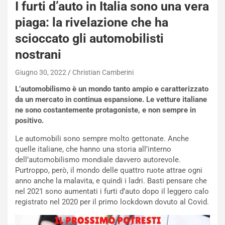
I furti d’auto in Italia sono una vera
n
Q
piaga: la rivelazione che ha
a
scioccato gli automobilisti
s
h
nostrani
q
a
Giugno 30, 2022
Christian Camberini
i
L’automobilismo è un mondo tanto ampio e caratterizzato
e
da un mercato in continua espansione. Le vetture italiane
-
ne sono costantemente protagoniste, e non sempre in
P
positivo.
O
W
Le automobili sono sempre molto gettonate. Anche
E
quelle italiane, che hanno una storia all’interno
R
dell’automobilismo mondiale davvero autorevole.
S
Purtroppo, però, il mondo delle quattro ruote attrae ogni
t
anno anche la malavita, e quindi i ladri. Basti pensare che
a
nel 2021 sono aumentati i furti d’auto dopo il leggero calo
b
registrato nel 2020 per il primo lockdown dovuto al Covid.
i
l