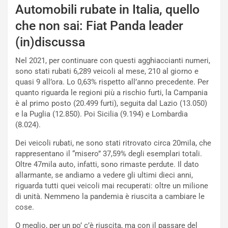
i
r
Automobili rubate in Italia, quello
a
a
l
r
che non sai: Fiat Panda leader
e
i
(in)discussa
:
o
I
d
Nel 2021, per continuare con questi agghiaccianti numeri,
l
i
sono stati rubati 6,289 veicoli al mese, 210 al giorno e
V
P
quasi 9 all’ora. Lo 0,63% rispetto all’anno precedente. Per
i
a
quanto riguarda le regioni più a rischio furti, la Campania
a
r
è al primo posto (20.499 furti), seguita dal Lazio (13.050)
g
t
e la Puglia (12.850). Poi Sicilia (9.194) e Lombardia
g
e
(8.024).
i
n
o
z
Dei veicoli rubati, ne sono stati ritrovato circa 20mila, che
p
a
rappresentano il “misero” 37,59% degli esemplari totali.
i
d
Oltre 47mila auto, infatti, sono rimaste perdute. Il dato
ù
e
allarmante, se andiamo a vedere gli ultimi dieci anni,
L
l
riguarda tutti quei veicoli mai recuperati: oltre un milione
u
G
di unità. Nemmeno la pandemia è riuscita a cambiare le
n
P
cose.
g
d
O meglio, per un po’ c’è riuscita, ma con il passare del
o
e