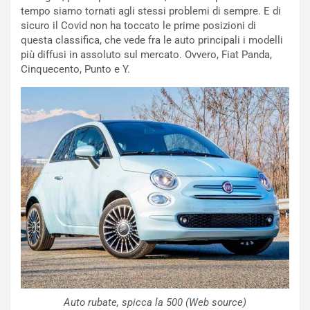
tempo siamo tornati agli stessi problemi di sempre. E di
m
l
sicuro il Covid non ha toccato le prime posizioni di
a
B
questa classifica, che vede fra le auto principali i modelli
i
a
più diffusi in assoluto sul mercato. Ovvero, Fiat Panda,
C
h
Cinquecento, Punto e Y.
o
r
m
a
p
i
i
n
u
:
t
l
o
a
d
F
a
I
u
A
n
S
S
m
U
e
V
n
E
t
l
i
e
s
Auto rubate, spicca la 500 (Web source)