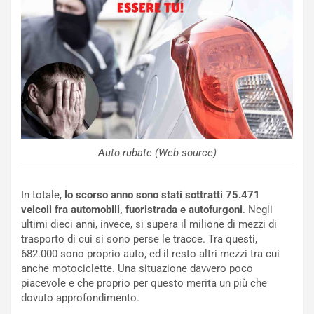
i
s
c
e
u
n
N
NOTIZIE
u
o
C
v
o
Auto rubate (Web source)
o
n
R
f
e
e
In totale,
lo scorso anno sono stati sottratti 75.471
c
r
veicoli fra automobili, fuoristrada e autofurgoni
. Negli
o
m
ultimi dieci anni, invece, si supera il milione di mezzi di
r
a
trasporto di cui si sono perse le tracce. Tra questi,
d
t
682.000 sono proprio auto, ed il resto altri mezzi tra cui
M
o
anche motociclette. Una situazione davvero poco
o
l
piacevole e che proprio per questo merita un più che
n
’
dovuto approfondimento.
d
O