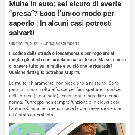
h
Multe in auto: sei sicuro di averla
q
“presa”? Ecco l’unico modo per
a
i
saperlo | In alcuni casi potresti
e
salvarti
-
P
Giugno 29, 2022
Christian Camberini
O
W
Il codice della strada è fondamentale per regolare al
E
meglio gli utenti che circolano sulla stessa. Ma sei sicuro
R
di sapere tutto sulle multe e su ciò che le riguarda?
S
Qualche dettaglio potrebbe stupirti.
t
a
Le multe, chiaramente, non piacciono a nessuno. Sono
b
però un modo molto efficace per far rispettare il codice
i
della strada (e non solo) senza così trasgredire alcuna
l
norma. Purtroppo non sempre funziona e in alcuni casi
i
l’automobilista nemmeno riceve la contravvenzione che
s
gli è stata comminata.
c
e
u