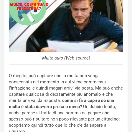
n
N
NOTIZIE
u
o
C
v
o
o
n
R
f
e
e
c
r
Multe auto (Web source)
o
m
r
a
d
t
O meglio, può capitare che la multa non venga
M
o
consegnata nel momento in cui viene commessa
o
l
l’infrazione, e quindi magari arrivi via posta. Ma può anche
n
’
capitare qualcosa di decisamente più anomalo e che
d
O
merita una valida risposta:
come si fa a capire se una
i
r
multa è stata davvero presa o meno?
Un dubbio lecito,
a
a
anche perché si tratta di una somma da pagare che
l
r
spesso può risultare non poco rilevante per un cittadino;
e
i
scopriamo quindi tutto quello che c’è da sapere a
:
o
riguardo.