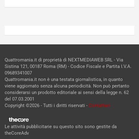
2026
2026
Admin
Admin
Quattromania.it di proprietà di NEXTMEDIAWEB SRL - Via
Sistina 121, 00187 Roma (RM) - Codice Fiscale e Partita I.V.A.
09689341007
Quattromania.it non è una testata giornalistica, in quanto
viene aggiornato senza alcuna periodicità. Non può pertanto
considerarsi un prodotto editoriale ai sensi della legge n. 62
del 07.03.2001
Copyright ©2026 - Tutti i diritti riservati -
Contattaci
Le attività pubblicitarie su questo sito sono gestite da
theCoreAdv