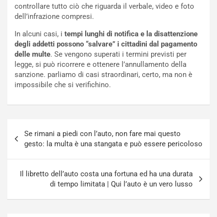
controllare tutto ciò che riguarda il verbale, video e foto
i
o
dell’infrazione compresi.
c
r
a
s
In alcuni casi, i
tempi lunghi di notifica e la disattenzione
t
a
degli addetti possono “salvare” i cittadini dal pagamento
o
N
delle multe
. Se vengono superati i termini previsti per
N
o
legge, si può ricorrere e ottenere l’annullamento della
o
t
sanzione. parliamo di casi straordinari, certo, ma non è
n
t
impossibile che si verifichino.
P
u
l
r
u
n
g
a
Navigazione
-
a
Se rimani a piedi con l’auto, non fare mai questo
articoli
i
S
gesto: la multa è una stangata e può essere pericoloso
n
e
R
p
E
a
Il libretto dell’auto costa una fortuna ed ha una durata
E
n
di tempo limitata | Qui l’auto è un vero lusso
V
g
Agosto
Agosto
6,
5,