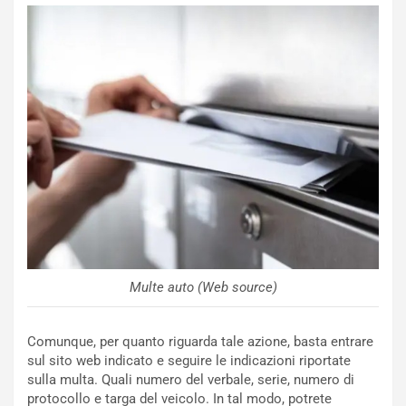
o
r
m
a
p
i
i
n
u
:
t
l
o
a
d
F
a
I
u
A
n
S
S
m
U
e
V
n
E
t
l
i
Multe auto (Web source)
e
s
t
c
Comunque, per quanto riguarda tale azione, basta entrare
t
e
sul sito web indicato e seguire le indicazioni riportate
r
l
sulla multa. Quali numero del verbale, serie, numero di
i
a
protocollo e targa del veicolo. In tal modo, potrete
f
C