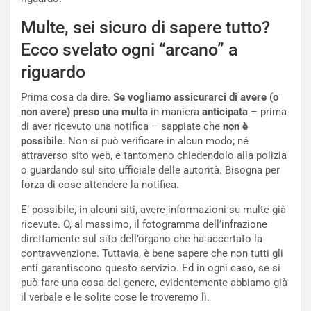
I
d
l
i
Multe, sei sicuro di sapere tutto?
V
P
Ecco svelato ogni “arcano” a
i
a
a
r
riguardo
g
t
g
e
Prima cosa da dire.
Se vogliamo assicurarci di avere (o
i
n
non avere) preso una multa
in maniera
anticipata
– prima
o
z
di aver ricevuto una notifica – sappiate che
non è
p
a
possibile
. Non si può verificare in alcun modo; né
i
d
attraverso sito web, e tantomeno chiedendolo alla polizia
ù
e
o guardando sul sito ufficiale delle autorità. Bisogna per
L
l
forza di cose attendere la notifica.
u
G
E’ possibile, in alcuni siti, avere informazioni su multe già
n
P
ricevute. O, al massimo, il fotogramma dell’infrazione
g
d
direttamente sul sito dell’organo che ha accertato la
o
e
contravvenzione. Tuttavia, è bene sapere che non tutti gli
m
l
enti garantiscono questo servizio. Ed in ogni caso, se si
a
B
può fare una cosa del genere, evidentemente abbiamo già
i
a
il verbale e le solite cose le troveremo lì.
C
h