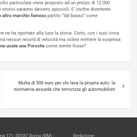
lto particolare viene proposto ad un prezzo di 12.000
i storici saranno davvero spiccioli. E’ inoltre divertente
n altro marchio famoso
partito “dal basso” come
ne ha riportato alla luce la storia. Certo, con i suoi circa
erà nessun record di velocità ma volete mettere la sorpresa
reno usate una Porsche
come niente fosse?
Multa di 500 euro per chi lava la propria auto: la
normativa assurda che terrorizza gli automobilisti
ina 121, 00187 Roma (RM) -
Redazione