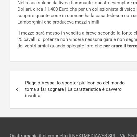
Nella sua splendida livrea fiammante, questo esemplare mo
Dollari, circa 11.400 Euro che per un collezionista di veicol
scoprire quante cose in comune ha la casa tedesca con
u
Lamborghini che produceva mezzi simili.
Il mezzo sarà messo in vendita a breve secondo la fonte che 
25 cavalli di potenza non vincerà nessuna gara e non segn
dei vostri amici quando spiegate loro che
per arare il ter
Navigazione
Piaggio Vespa: lo scooter più iconico del mondo
articoli
torna a far sognare | La caratteristica è davvero
insolita
Quattromania.it di proprietà di NEXTMEDIAWEB SRL - Via Sist