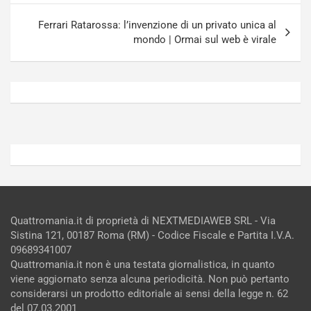
R
p
E
a
Ferrari Ratarossa: l’invenzione di un privato unica al
E
n
mondo | Ormai sul web è virale
V
g
Agosto
Agosto
6,
5,
2026
2026
Admin
Admin
Quattromania.it di proprietà di NEXTMEDIAWEB SRL - Via
Sistina 121, 00187 Roma (RM) - Codice Fiscale e Partita I.V.A.
09689341007
Quattromania.it non è una testata giornalistica, in quanto
viene aggiornato senza alcuna periodicità. Non può pertanto
considerarsi un prodotto editoriale ai sensi della legge n. 62
del 07.03.2001