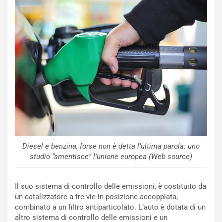
g
d
o
e
m
l
a
B
i
a
C
h
o
r
m
a
p
i
i
n
u
:
t
l
o
a
d
F
a
I
Diesel e benzina, forse non è detta l’ultima parola: uno
u
A
studio “smentisce” l’unione europea (Web source)
n
S
S
m
Il suo sistema di controllo delle emissioni, è costituito da
U
e
un catalizzatore a tre vie in posizione accoppiata,
V
n
combinato a un filtro antiparticolato. L’auto è dotata di un
E
t
altro sistema di controllo delle emissioni e un
l
i