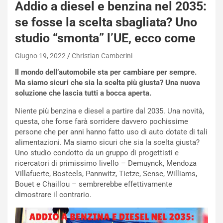
s
Addio a diesel e benzina nel 2035:
a
se fosse la scelta sbagliata? Uno
n
Q
studio “smonta” l’UE, ecco come
a
s
Giugno 19, 2022
Christian Camberini
h
Il mondo dell’automobile sta per cambiare per sempre.
q
Ma siamo sicuri che sia la scelta più giusta? Una nuova
a
soluzione che lascia tutti a bocca aperta.
i
e
Niente più benzina e diesel a partire dal 2035. Una novità,
-
questa, che forse farà sorridere davvero pochissime
P
persone che per anni hanno fatto uso di auto dotate di tali
O
alimentazioni. Ma siamo sicuri che sia la scelta giusta?
W
Uno studio condotto da un gruppo di progettisti e
E
ricercatori di primissimo livello – Demuynck, Mendoza
R
Villafuerte, Bosteels, Pannwitz, Tietze, Sense, Williams,
S
Bouet e Chaillou – sembrerebbe effettivamente
t
dimostrare il contrario.
a
b
i