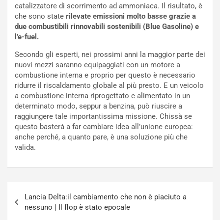
catalizzatore di scorrimento ad ammoniaca. Il risultato, è
e
s
che sono state
rilevate emissioni molto basse grazie a
t
c
due combustibili rinnovabili sostenibili (Blue Gasoline) e
t
e
l’e-fuel.
r
l
i
a
Secondo gli esperti, nei prossimi anni la maggior parte dei
f
C
nuovi mezzi saranno equipaggiati con un motore a
i
o
combustione interna e proprio per questo è necessario
c
r
ridurre il riscaldamento globale al più presto. E un veicolo
a
s
a combustione interna riprogettato e alimentato in un
t
a
determinato modo, seppur a benzina, può riuscire a
o
N
raggiungere tale importantissima missione. Chissà se
N
o
questo basterà a far cambiare idea all’unione europea:
o
t
anche perché, a quanto pare, è una soluzione più che
n
t
valida.
P
u
l
r
u
n
g
a
Navigazione
-
a
Lancia Delta:il cambiamento che non è piaciuto a
articoli
i
S
nessuno | Il flop è stato epocale
n
e