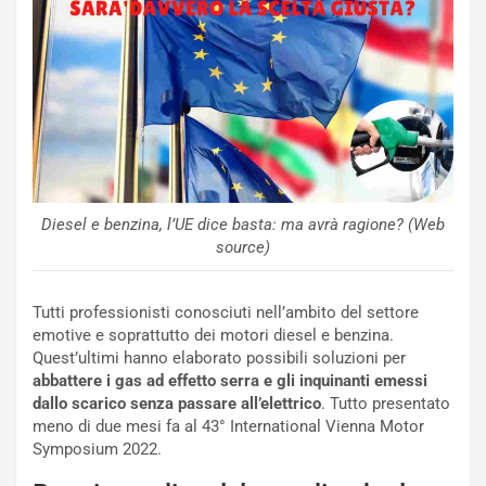
l
i
s
c
e
u
n
N
NOTIZIE
u
o
C
Diesel e benzina, l’UE dice basta: ma avrà ragione? (Web
v
o
source)
o
n
R
f
e
e
Tutti professionisti conosciuti nell’ambito del settore
c
r
emotive e soprattutto dei motori diesel e benzina.
o
m
Quest’ultimi hanno elaborato possibili soluzioni per
r
a
abbattere i gas ad effetto serra e gli inquinanti emessi
d
t
dallo scarico senza passare all’elettrico
. Tutto presentato
M
o
meno di due mesi fa al 43° International Vienna Motor
o
l
Symposium 2022.
n
’