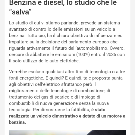
Benzina e diesel, lo studio che le
d
O
i
r
“salva”
a
a
l
r
Lo studio di cui vi stiamo parlando, prevede un sistema
e
i
avanzato di controllo delle emissioni su un veicolo a
:
o
benzina. Tutto ciò, ha il chiaro obiettivo di influenzare ed
I
d
impattare sulla decisione del parlamento europeo che
l
i
riguarda attivamente il futuro dell’automobilismo. Ovvero,
V
P
cercare di abbattere le emissioni (100%) entro il 2035 con
i
a
il solo utilizzo delle auto elettriche.
a
r
Verrebbe escluso qualsiasi altro tipo di tecnologia o altre
g
t
fonti energetiche. E quindi? E quindi, tale proposta punta
g
e
agli obiettivi dell’elettrico sfruttando però il
i
n
miglioramento delle tecnologie di combustione, di
o
z
trattamento dei gas di scarico e di impiego di
p
a
combustibili di nuova generazione senza la nuova
i
d
tecnologia. Per dimostrarne la fattibilità,
è stato
ù
e
realizzato un veicolo dimostrativo e dotato di un motore a
L
l
benzina.
u
G
n
P