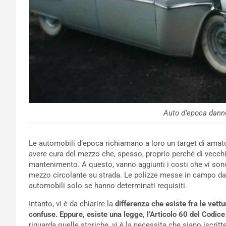
Auto d’epoca dann
Le automobili d’epoca richiamano a loro un target di amator
avere cura del mezzo che, spesso, proprio perché di vecchia 
mantenimento. A questo, vanno aggiunti i costi che vi sono
mezzo circolante su strada. Le polizze messe in campo da
automobili solo se hanno determinati requisiti.
Intanto, vi è da chiarire la
differenza che esiste fra le vett
confuse. Eppure, esiste una legge, l’Articolo 60 del Codice 
riguarda quelle storiche, vi è la necessita che siano iscritt