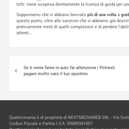
tolti: viene sospesa direttamente la licenza di guida per un
Supponiamo che vi abbiano beccato
più di una volta
a
gui
questo punto, oltre alle sanzioni che vi abbiamo già descrit
praticamente metà di quelli complessivi e di perdere l’abil
attenti…
Navigazione
Se ti viene fame in auto fai attenzione | Potresti
articoli
pagare molto caro il tuo spuntino
Quattromania.it di proprietà di NEXTMEDIAWEB SRL - Via Sist
Codice Fiscale e Partita I.V.A. 09689341007