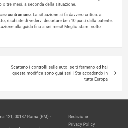
o o tre mesi, a seconda della situazione.
dare contromano
. La situazione si fa davvero critica: a
to, rischiate di vedervi decurtare ben 10 punti dalla patente,
itazione alla guida fino a sei mesi! Meglio stare molto
Scattano i controlli sulle auto: se ti fermano ed hai
questa modifica sono guai seri | Sta accadendo in
tutta Europa
ina 121, 00187 Roma (RM) -
Redazione
Privacy Policy