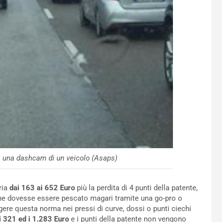
a una dashcam di un veicolo (Asaps)
ria
dai 163 ai 652 Euro
più la perdita di 4 punti della patente,
che dovesse essere pescato magari tramite una go-pro o
ere questa norma nei pressi di curve, dossi o punti ciechi
i 321 ed i 1.283 Euro
e i punti della patente non vengono