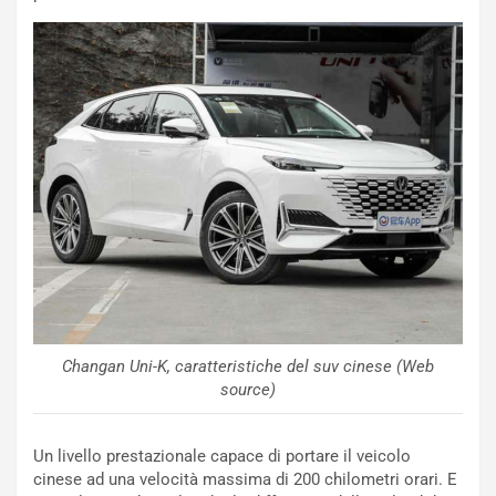
m
l
a
B
i
a
C
h
o
r
m
a
p
i
i
n
u
:
t
l
o
a
d
F
a
I
u
A
n
S
S
m
Changan Uni-K, caratteristiche del suv cinese (Web
U
e
source)
V
n
E
t
Un livello prestazionale capace di portare il veicolo
l
i
cinese ad una velocità massima di 200 chilometri orari. E
e
s