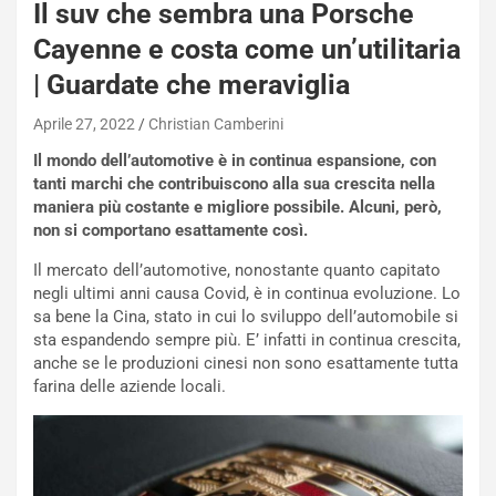
Il suv che sembra una Porsche
n
Q
Cayenne e costa come un’utilitaria
a
| Guardate che meraviglia
s
h
Aprile 27, 2022
Christian Camberini
q
a
Il mondo dell’automotive è in continua espansione, con
i
tanti marchi che contribuiscono alla sua crescita nella
e
maniera più costante e migliore possibile. Alcuni, però,
-
non si comportano esattamente così.
P
Il mercato dell’automotive, nonostante quanto capitato
O
negli ultimi anni causa Covid, è in continua evoluzione. Lo
W
sa bene la Cina, stato in cui lo sviluppo dell’automobile si
E
sta espandendo sempre più. E’ infatti in continua crescita,
R
anche se le produzioni cinesi non sono esattamente tutta
S
farina delle aziende locali.
t
a
b
i
l