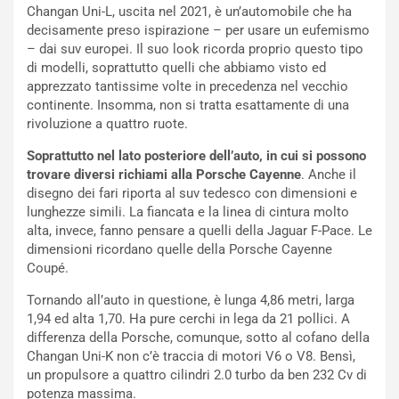
i
r
Changan Uni-L, uscita nel 2021, è un’automobile che ha
a
a
decisamente preso ispirazione – per usare un eufemismo
l
r
– dai suv europei. Il suo look ricorda proprio questo tipo
e
i
di modelli, soprattutto quelli che abbiamo visto ed
:
o
apprezzato tantissime volte in precedenza nel vecchio
I
d
continente. Insomma, non si tratta esattamente di una
l
i
rivoluzione a quattro ruote.
V
P
i
a
Soprattutto nel lato posteriore dell’auto, in cui si possono
a
r
trovare diversi richiami alla Porsche Cayenne
. Anche il
g
t
disegno dei fari riporta al suv tedesco con dimensioni e
g
e
lunghezze simili. La fiancata e la linea di cintura molto
i
n
alta, invece, fanno pensare a quelli della Jaguar F-Pace. Le
o
z
dimensioni ricordano quelle della Porsche Cayenne
p
a
Coupé.
i
d
Tornando all’auto in questione, è lunga 4,86 metri, larga
ù
e
1,94 ed alta 1,70. Ha pure cerchi in lega da 21 pollici. A
L
l
differenza della Porsche, comunque, sotto al cofano della
u
G
Changan Uni-K non c’è traccia di motori V6 o V8. Bensì,
n
P
un propulsore a quattro cilindri 2.0 turbo da ben 232 Cv di
g
d
potenza massima.
o
e