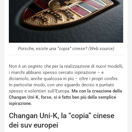
i
s
c
e
u
n
N
NOTIZIE
u
Porsche, esiste una “copia” cinese? (Web source)
o
C
v
o
o
n
Non è un segreto che per la realizzazione di nuovi modelli,
R
f
i marchi abbiano spesso cercato ispirazione – e
e
e
diciamolo, anche qualcosa in più – oltre i propri confini.
c
r
In particolar modo, con uno sguardo deciso e puntato
o
m
spesso e volentieri sull’Europa.
Ma con la creazione della
r
a
Changan Uni-K, forse, si è fatto ben più della semplice
d
t
ispirazione.
M
o
o
l
Changan Uni-K, la “copia” cinese
n
’
dei suv europei
d
O