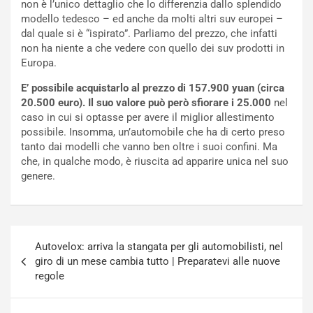
non è l’unico dettaglio che lo differenzia dallo splendido
t
c
modello tedesco – ed anche da molti altri suv europei –
t
e
dal quale si è “ispirato”. Parliamo del prezzo, che infatti
r
l
non ha niente a che vedere con quello dei suv prodotti in
i
a
Europa.
f
C
i
o
E’ possibile acquistarlo al prezzo di 157.900 yuan (circa
c
r
20.500 euro). Il suo valore può però sfiorare i 25.000
nel
a
s
caso in cui si optasse per avere il miglior allestimento
t
a
possibile. Insomma, un’automobile che ha di certo preso
o
N
tanto dai modelli che vanno ben oltre i suoi confini. Ma
N
o
che, in qualche modo, è riuscita ad apparire unica nel suo
o
t
genere.
n
t
P
u
l
r
u
n
Navigazione
g
a
Autovelox: arriva la stangata per gli automobilisti, nel
articoli
-
a
giro di un mese cambia tutto | Preparatevi alle nuove
i
S
regole
n
e
R
p