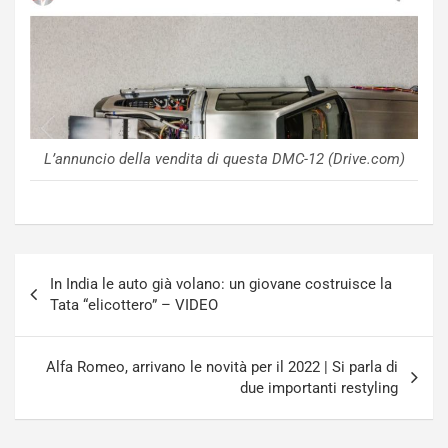
f
C
i
o
c
r
a
s
t
a
o
N
N
o
o
t
L’annuncio della vendita di questa DMC-12 (Drive.com)
n
t
P
u
l
r
u
n
g
a
Navigazione
-
a
In India le auto già volano: un giovane costruisce la
articoli
i
S
Tata “elicottero” – VIDEO
n
e
R
p
E
a
Alfa Romeo, arrivano le novità per il 2022 | Si parla di
E
n
due importanti restyling
V
g
Agosto
Agosto
6,
5,