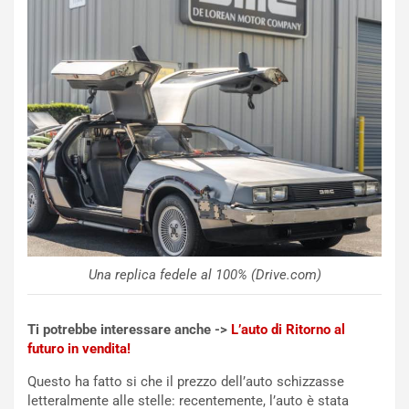
I
d
l
i
V
P
i
a
a
r
g
t
g
e
i
n
o
z
p
a
i
d
ù
e
L
l
u
G
Una replica fedele al 100% (Drive.com)
n
P
g
d
o
e
Ti potrebbe interessare anche ->
L’auto di Ritorno al
m
l
futuro in vendita!
a
B
i
a
Questo ha fatto si che il prezzo dell’auto schizzasse
C
h
letteralmente alle stelle: recentemente, l’auto è stata