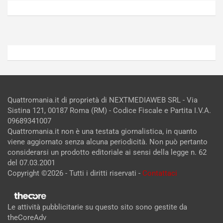
2026
2026
Admin
Admin
Quattromania.it di proprietà di NEXTMEDIAWEB SRL - Via
Sistina 121, 00187 Roma (RM) - Codice Fiscale e Partita I.V.A.
09689341007
Quattromania.it non è una testata giornalistica, in quanto
viene aggiornato senza alcuna periodicità. Non può pertanto
considerarsi un prodotto editoriale ai sensi della legge n. 62
del 07.03.2001
Copyright ©2026 - Tutti i diritti riservati -
Contattaci
Le attività pubblicitarie su questo sito sono gestite da
theCoreAdv