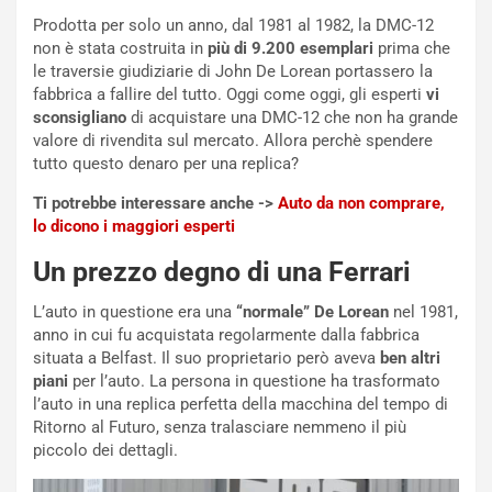
u
n
Prodotta per solo un anno, dal 1981 al 1982, la DMC-12
N
non è stata costruita in
più di 9.200 esemplari
prima che
NOTIZIE
u
le traversie giudiziarie di John De Lorean portassero la
o
C
fabbrica a fallire del tutto. Oggi come oggi, gli esperti
vi
v
o
sconsigliano
di acquistare una DMC-12 che non ha grande
o
n
valore di rivendita sul mercato. Allora perchè spendere
R
f
tutto questo denaro per una replica?
e
e
Ti potrebbe interessare anche ->
Auto da non comprare,
c
r
lo dicono i maggiori esperti
o
m
r
a
Un prezzo degno di una Ferrari
d
t
M
o
L’auto in questione era una
“normale” De Lorean
nel 1981,
o
l
anno in cui fu acquistata regolarmente dalla fabbrica
n
’
situata a Belfast. Il suo proprietario però aveva
ben altri
d
O
piani
per l’auto. La persona in questione ha trasformato
i
r
l’auto in una replica perfetta della macchina del tempo di
a
a
Ritorno al Futuro, senza tralasciare nemmeno il più
l
r
piccolo dei dettagli.
e
i
:
o