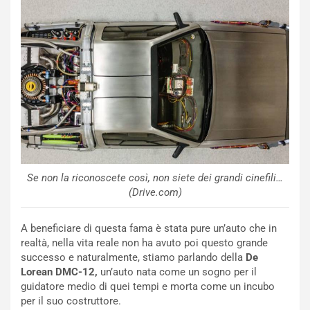
h
q
a
i
e
-
P
O
W
E
R
S
Se non la riconoscete così, non siete dei grandi cinefili…
t
(Drive.com)
a
b
i
A beneficiare di questa fama è stata pure un’auto che in
l
realtà, nella vita reale non ha avuto poi questo grande
i
successo e naturalmente, stiamo parlando della
De
s
Lorean DMC-12,
un’auto nata come un sogno per il
c
guidatore medio di quei tempi e morta come un incubo
e
per il suo costruttore.