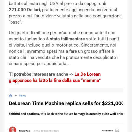
o
r
battuta all’asta negli USA al prezzo da capogiro
di
m
a
221.000 Dollari
, praticamente aggiungendo uno zero al
p
i
prezzo a cui l’auto viene valutata nella sua configurazione
i
n
“base”.
u
:
Un quarto di milione per un’auto che nonostante il suo
t
l
aspetto fantastico
è stata fallimentare
sotto tutti i punti
o
a
di visita, incluso quello motoristico. Sinceramente, noi
d
F
non ce li avremmo spesi ma a fare un grosso affare è
a
I
stato chi l’ha venduta che ha praticamente decuplicato il
u
A
denaro speso per acquistarla…
n
S
S
m
Ti potrebbe interessare anche ->
La De Lorean
U
e
giapponese ha fatto la fine della sua “mamma”
V
n
E
t
l
i
e
s
t
c
t
e
r
l
i
a