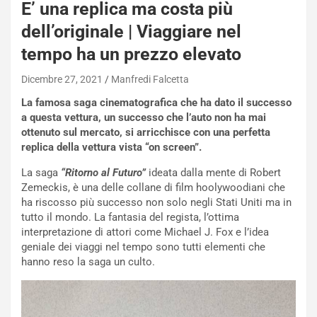
E’ una replica ma costa più
dell’originale | Viaggiare nel
tempo ha un prezzo elevato
Dicembre 27, 2021
Manfredi Falcetta
La famosa saga cinematografica che ha dato il successo
a questa vettura, un successo che l’auto non ha mai
ottenuto sul mercato, si arricchisce con una perfetta
replica della vettura vista “on screen”.
La saga
“Ritorno al Futuro”
ideata dalla mente di Robert
NOTIZIE
Zemeckis, è una delle collane di film hoolywoodiani che
N
ha riscosso più successo non solo negli Stati Uniti ma in
i
tutto il mondo. La fantasia del regista, l’ottima
s
interpretazione di attori come Michael J. Fox e l’idea
s
geniale dei viaggi nel tempo sono tutti elementi che
a
hanno reso la saga un culto.
n
Q
a
s