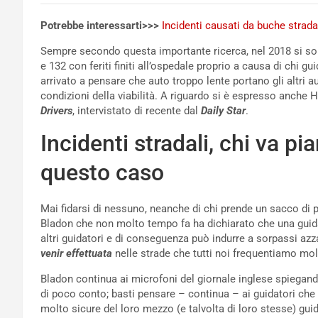
Potrebbe interessarti>>>
Incidenti causati da buche strada
Sempre secondo questa importante ricerca, nel 2018 si sono v
e 132 con feriti finiti all’ospedale proprio a causa di chi g
arrivato a pensare che auto troppo lente portano gli altri a
condizioni della viabilità. A riguardo si è espresso anche
Drivers
, intervistato di recente dal
Daily Star
.
Incidenti stradali, chi va p
questo caso
Mai fidarsi di nessuno, neanche di chi prende un sacco di 
Bladon che non molto tempo fa ha dichiarato che una guid
altri guidatori e di conseguenza può indurre a sorpassi azz
venir effettuata
nelle strade che tutti noi frequentiamo molt
Bladon continua ai microfoni del giornale inglese spiegand
di poco conto; basti pensare – continua – ai guidatori ch
molto sicure del loro mezzo (e talvolta di loro stesse) gui