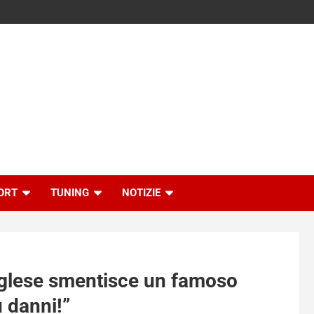
ORT
TUNING
NOTIZIE
inglese smentisce un famoso
ù danni!”