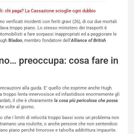
li: chi paga? La Cassazione scioglie ogni dubbio
erificati incidenti con feriti gravi (26), di cui due mortali
uidava troppo piano. Lo stesso ministero dei trasporti è
utomobilisti a fare sorpassi inappropriati ed a peggiorare le
 Hugh
Bladon
, membro fondatore dell’
Alliance of British
iano… preoccupa: cosa fare in
precauzioni alla guida. E’ quello che esprime anche Hugh
a troppo lenta innervosisce ed infastidisce enormemente gli
ardati, il che è chiaramente
la cosa più pericolosa che possa
e volte al giorno.
o che i limiti di velocità troppo bassi sono un problema non
e trainano una roulotte, o anche persone che non sentendosi
dano piano perché timorose e talvolta addirittura impaurite.