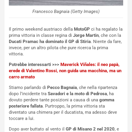
u
:
t
l
Francesco Bagnaia (Getty Images)
o
a
d
F
a
I
Il primo weekend austriaco della
MotoGP
ci ha regalato la
u
A
prima vittoria in classe regina di
Jorge Martin
, che con la
n
S
Ducati Pramac ha dominato il GP di Stiria
. Niente da fare,
S
m
invece, per un altro pilota che pure ricerca la prima
U
e
vittoria.
V
n
E
t
Potrebbe interessarti >>>
Maverick Viñales: il neo papà,
l
i
erede di Valentino Rossi, non guida una macchina, ma un
e
s
carro armato
t
c
Stiamo parlando di
Pecco Bagnaia
, che nella ripartenza
t
e
dopo l’incidente tra
Savadori e la moto di Pedrosa
, ha
r
l
dovuto perdere tante posizioni a causa di una
gomma
i
a
posteriore fallata
. Purtroppo, la prima vittoria sta
f
C
diventato una chimera per il ducatista, ma adesso deve
i
o
toccare a lui.
c
r
a
s
Dopo aver buttato al vento il
GP di Misano 2 nel 2020
, e
t
a