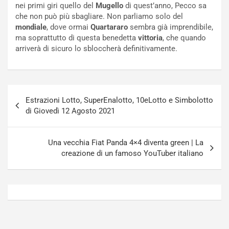
nei primi giri quello del
Mugello
di quest’anno, Pecco sa
o
N
che non può più sbagliare. Non parliamo solo del
N
o
mondiale
, dove ormai
Quartararo
sembra già imprendibile,
o
t
ma soprattutto di questa benedetta
vittoria
, che quando
n
t
arriverà di sicuro lo sbloccherà definitivamente.
P
u
l
r
u
n
g
a
Navigazione
-
a
Estrazioni Lotto, SuperEnalotto, 10eLotto e Simbolotto
articoli
i
S
di Giovedì 12 Agosto 2021
n
e
R
p
E
a
Una vecchia Fiat Panda 4×4 diventa green | La
E
n
creazione di un famoso YouTuber italiano
V
g
Agosto
Agosto
6,
5,
2026
2026
Admin
Admin