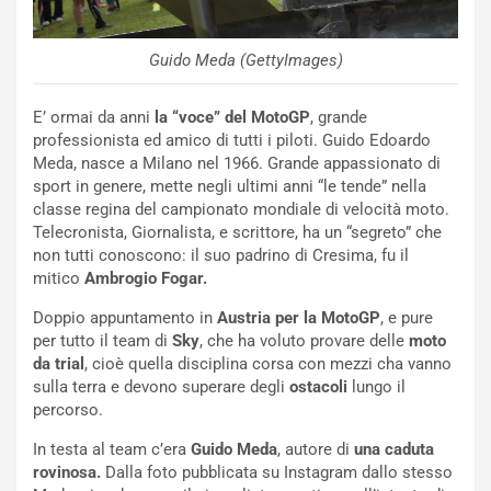
Guido Meda (GettyImages)
E’ ormai da anni
la “voce” del MotoGP
, grande
professionista ed amico di tutti i piloti. Guido Edoardo
Meda, nasce a Milano nel 1966. Grande appassionato di
NOTIZIE
sport in genere, mette negli ultimi anni “le tende” nella
N
classe regina del campionato mondiale di velocità moto.
i
Telecronista, Giornalista, e scrittore, ha un “segreto” che
s
non tutti conoscono: il suo padrino di Cresima, fu il
s
mitico
Ambrogio Fogar.
a
n
Doppio appuntamento in
Austria per la MotoGP
, e pure
Q
per tutto il team di
Sky
, che ha voluto provare delle
moto
a
da trial
, cioè quella disciplina corsa con mezzi cha vanno
s
sulla terra e devono superare degli
ostacoli
lungo il
h
percorso.
q
In testa al team c’era
Guido Meda
, autore di
una caduta
a
rovinosa.
Dalla foto pubblicata su Instagram dallo stesso
i