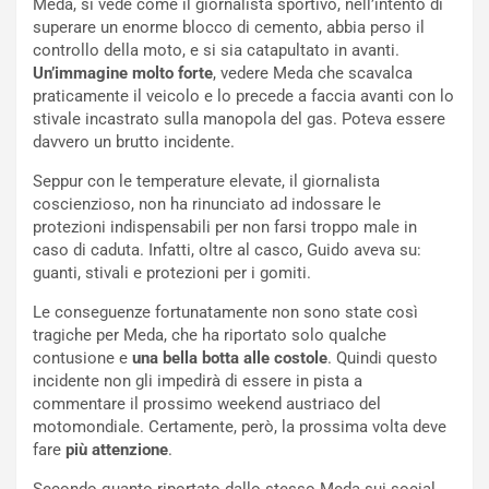
Meda, si vede come il giornalista sportivo, nell’intento di
e
superare un enorme blocco di cemento, abbia perso il
-
controllo della moto, e si sia catapultato in avanti.
P
Un’immagine molto forte
, vedere Meda che scavalca
O
praticamente il veicolo e lo precede a faccia avanti con lo
W
stivale incastrato sulla manopola del gas. Poteva essere
E
davvero un brutto incidente.
R
S
Seppur con le temperature elevate, il giornalista
t
coscienzioso, non ha rinunciato ad indossare le
a
protezioni indispensabili per non farsi troppo male in
b
caso di caduta. Infatti, oltre al casco, Guido aveva su:
i
guanti, stivali e protezioni per i gomiti.
l
i
Le conseguenze fortunatamente non sono state così
s
tragiche per Meda, che ha riportato solo qualche
c
contusione e
una bella botta alle costole
. Quindi questo
e
incidente non gli impedirà di essere in pista a
u
commentare il prossimo weekend austriaco del
n
motomondiale. Certamente, però, la prossima volta deve
N
fare
più attenzione
.
NOTIZIE
u
o
C