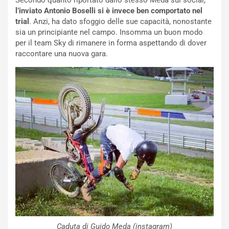
Secondo quanto riportato dallo stesso Meda sui social,
v
o
l’inviato Antonio Boselli si è invece ben comportato nel
o
n
trial
. Anzi, ha dato sfoggio delle sue capacità, nonostante
R
f
sia un principiante nel campo. Insomma un buon modo
e
e
per il team Sky di rimanere in forma aspettando di dover
c
r
raccontare una nuova gara.
o
m
r
a
d
t
M
o
o
l
n
’
d
O
i
r
a
a
l
r
e
i
:
o
I
d
l
i
V
P
i
a
Caduta di Guido Meda (instagram)