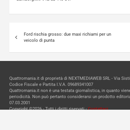
Navigazione
Ford rischia grosso: due maxi richiami per un
articoli
veicolo di punta
Quattromania.it di proprietà di NEXTMEDIAWEB SRL - Via Sist
Codice Fiscale e Partita I.V.A. 09689341007
Quattromania.it non è una testata giornalistica, in quanto vie
periodicità. Non può pertanto considerarsi un prodotto editorial
07.03.2001
Copyright ©2026 - Tutti i diritti riservati -
Contattaci
Le attività pubblicitarie su questo sito sono gestite da theCo