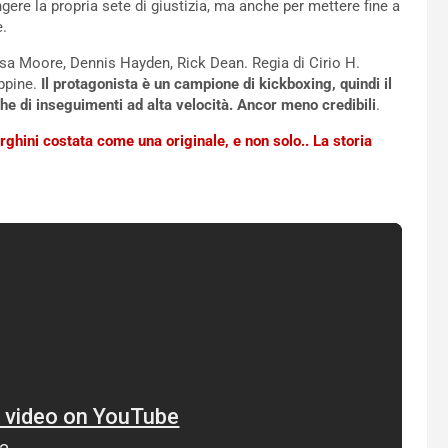
ngere la propria sete di giustizia, ma anche per mettere fine a
e.
ssa Moore, Dennis Hayden, Rick Dean. Regia di Cirio H.
ippine.
Il protagonista è un campione di kickboxing, quindi il
che di inseguimenti ad alta velocità. Ancor meno credibili
.
ghini costata come una originale, e non solo.. La storia