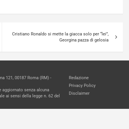
Cristiano Ronaldo si mette la giacca solo per “lei”,
Georgina pazza di gelosia
ina 121, 00187 Roma (RM) -
Redazione
Privacy Policy
ne aggiornato senza alcuna
Disclaimer
e ai sensi della legge n. 62 del
reAdv