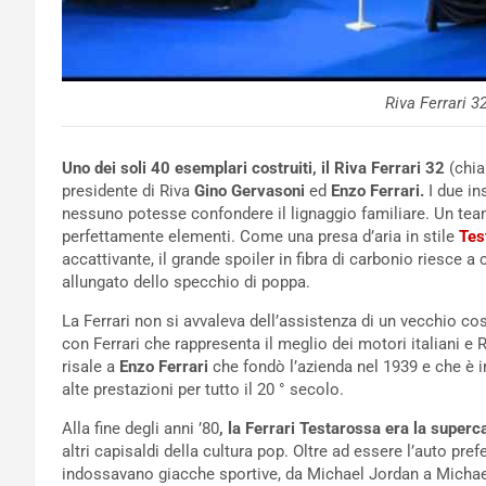
Riva Ferrari 32
Uno dei soli 40 esemplari costruiti, il Riva Ferrari 32
(chia
presidente di Riva
Gino Gervasoni
ed
Enzo Ferrari.
I due i
nessuno potesse confondere il lignaggio familiare. Un team
perfettamente elementi. Come una presa d’aria in stile
Tes
accattivante, il grande spoiler in fibra di carbonio riesce a 
allungato dello specchio di poppa.
La Ferrari non si avvaleva dell’assistenza di un vecchio cos
con Ferrari che rappresenta il meglio dei motori italiani e Ri
risale a
Enzo Ferrari
che fondò l’azienda nel 1939 e che è i
alte prestazioni per tutto il 20 ° secolo.
Alla fine degli anni ’80
, la Ferrari Testarossa era la superc
altri capisaldi della cultura pop. Oltre ad essere l’auto pr
indossavano giacche sportive, da Michael Jordan a Michael 