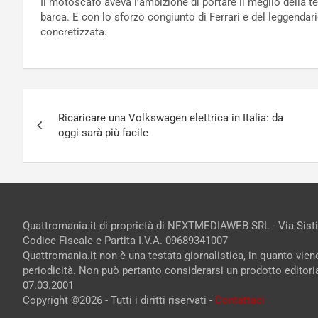
Il motoscafo aveva l’ambizione di portare il meglio della t
barca. E con lo sforzo congiunto di Ferrari e del leggendari
concretizzata.
Navigazione
Ricaricare una Volkswagen elettrica in Italia: da
articoli
oggi sarà più facile
Quattromania.it di proprietà di NEXTMEDIAWEB SRL - Via Sist
Codice Fiscale e Partita I.V.A. 09689341007
Quattromania.it non è una testata giornalistica, in quanto vie
periodicità. Non può pertanto considerarsi un prodotto editorial
07.03.2001
Copyright ©2026 - Tutti i diritti riservati -
Contattaci