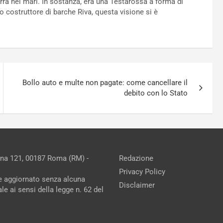
erra nei mari. In sostanza, era una Testarossa a forma di
o costruttore di barche Riva, questa visione si è
Bollo auto e multe non pagate: come cancellare il
debito con lo Stato
ina 121, 00187 Roma (RM) -
Redazione
Privacy Policy
ne aggiornato senza alcuna
Disclaimer
e ai sensi della legge n. 62 del