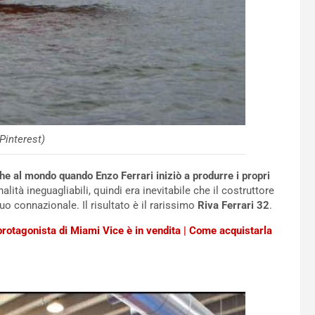
(Pinterest)
he al mondo quando Enzo Ferrari iniziò a produrre i propri
alità ineguagliabili, quindi era inevitabile che il costruttore
uo connazionale. Il risultato è il rarissimo
Riva Ferrari 32
.
protagonista di Miami Vice è in vendita | Come acquistarla