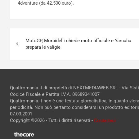
4dventure (da 42.500 euro).
Navigazione
MotoGP, Morbidelli chiede moto ufficiale e Yamaha
articoli
prepara le valigie
Quattromania.it di proprietà di NEXTMEDIAWEB SRL - Via Sist
Codice Fiscale e Partita I.V.A. 09689341007
Quattromania.it non è una testata giornalistica, in quanto vie
periodicità. Non può pertanto considerarsi un prodotto editorial
07.03.2001
Copyright ©2026 - Tutti i diritti riservati -
Contattaci