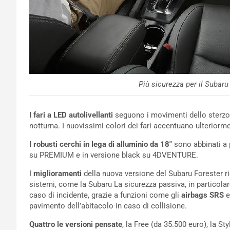
Più sicurezza per il Subaru
I fari a LED autolivellanti
seguono i movimenti dello sterzo, 
notturna. I nuovissimi colori dei fari accentuano ulteriorme
I robusti cerchi in lega di alluminio da 18″
sono abbinati a 
su PREMIUM e in versione black su 4DVENTURE.
I
miglioramenti
della nuova versione del Subaru Forester ri
sistemi, come la Subaru La sicurezza passiva, in particolar
caso di incidente, grazie a funzioni come gli
airbags SRS
e
pavimento dell’abitacolo in caso di collisione.
Quattro le versioni pensate
, la Free (da 35.500 euro), la S