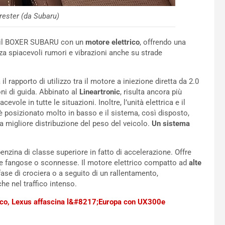
orester (da Subaru)
a il BOXER SUBARU con un
motore elettrico
, offrendo una
za spiacevoli rumori e vibrazioni anche su strade
il rapporto di utilizzo tra il motore a iniezione diretta da 2.0
ioni di guida. Abbinato al
Lineartronic
, risulta ancora più
vole in tutte le situazioni. Inoltre, l’unità elettrica e il
è posizionato molto in basso e il sistema, così disposto,
a migliore distribuzione del peso del veicolo.
Un sistema
nzina di classe superiore in fatto di accelerazione. Offre
de fangose o sconnesse. Il motore elettrico compatto ad
alte
ase di crociera o a seguito di un rallentamento,
e nel traffico intenso.
trico, Lexus affascina l&#8217;Europa con UX300e