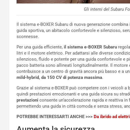
Gli interni del Subaru F
Il sistema e-BOXER Subaru di nuova generazione combin
guida sportiva, un abitacolo confortevole e silenzioso, sen
sconnesse.
Per una guida efficiente,
il sistema e-BOXER Subaru
regola 
litri e il motore elettrico. Per adattarsi alle diverse condiz
silenzioso, fluido e potente per una guida confortevole e piace
pacco batteria sono allineati longitudinalmente. Il motore 
contribuisce a un centro di gravità ancora più basso e a un
mild-hybrid, da 150 CV di potenza massima
.
Grazie al sistema e-BOXER può competere con i veicoli a be
quindi prestazioni emozionanti e una guida sicura su stra
prestazioni
consente un’accelerazione rapida e reattiva in f
permettendo una guida in città comoda e senza stress, anch
POTREBBE INTERESSARTI ANCHE >>>
Da ibrido ad elet
Aumenta la sicurezza