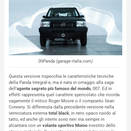
00Panda (garage-italia.com)
Questa versione rispecchia le caratteristiche tecniche
della Panda Integral-e, ma è nata in omaggio alla saga
dell’
agente segreto più famoso del mondo
, 007. Ed in
NOTIZIE
effetti rappresenta quel carattere spericolato che ricorda
N
vagamente il mitico Roger Moore o il compianto Sean
i
Connery. Si differenzia dalla precedente versione nella
s
verniciatura esterna
total black
, in nero opaco ruvido al
s
tatto, ed anche gli interni sono neri ma sempre in
a
alcantara con un
volante sportivo Momo
rivestito dello
n