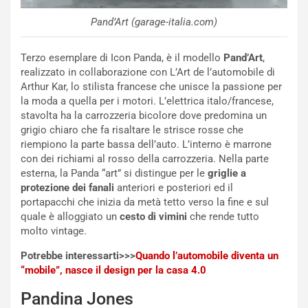
c
Pand’Art (garage-italia.com)
e
u
n
Terzo esemplare di Icon Panda, è il modello
Pand’Art
,
N
realizzato in collaborazione con L’Art de l’automobile di
NOTIZIE
u
Arthur Kar, lo stilista francese che unisce la passione per
o
C
la moda a quella per i motori. L’elettrica italo/francese,
v
o
stavolta ha la carrozzeria bicolore dove predomina un
o
n
grigio chiaro che fa risaltare le strisce rosse che
R
f
riempiono la parte bassa dell’auto. L’interno è marrone
e
e
con dei richiami al rosso della carrozzeria. Nella parte
c
r
esterna, la Panda “art” si distingue per le
griglie a
o
m
protezione dei fanali
anteriori e posteriori ed il
r
a
portapacchi che inizia da metà tetto verso la fine e sul
d
t
quale è alloggiato un
cesto di vimini
che rende tutto
M
o
molto vintage.
o
l
Potrebbe interessarti>>>
Quando l’automobile diventa un
n
’
“mobile”, nasce il design per la casa 4.0
d
O
i
r
Pandina Jones
a
a