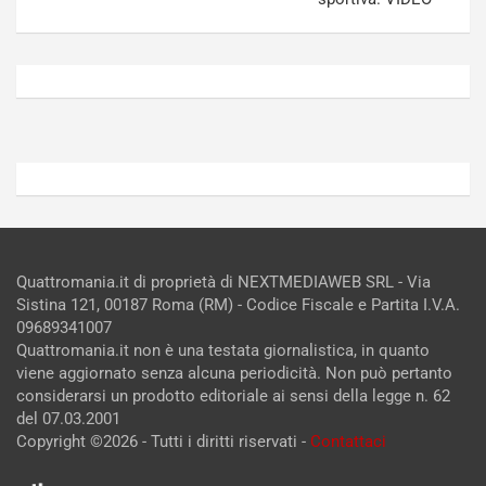
V
g
Agosto
Agosto
6,
5,
2026
2026
Admin
Admin
Quattromania.it di proprietà di NEXTMEDIAWEB SRL - Via
Sistina 121, 00187 Roma (RM) - Codice Fiscale e Partita I.V.A.
09689341007
Quattromania.it non è una testata giornalistica, in quanto
viene aggiornato senza alcuna periodicità. Non può pertanto
considerarsi un prodotto editoriale ai sensi della legge n. 62
del 07.03.2001
Copyright ©2026 - Tutti i diritti riservati -
Contattaci