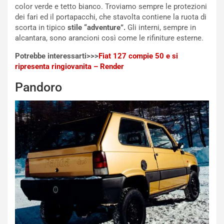
a
B
color verde e tetto bianco. Troviamo sempre le protezioni
i
a
dei fari ed il portapacchi, che stavolta contiene la ruota di
C
h
scorta in tipico
stile “adventure”.
Gli interni, sempre in
o
r
alcantara, sono arancioni così come le rifiniture esterne.
m
a
p
i
Potrebbe interessarti>>>
Fiat 127 compie 50 e si
i
n
ripresenta ringiovanita – Render
u
:
Pandoro
t
l
o
a
d
F
a
I
u
A
n
S
S
m
U
e
V
n
E
t
l
i
e
s
t
c
t
e