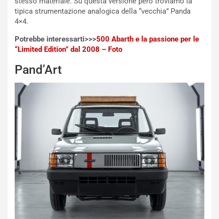
stesso materiale. Su questa versione però troviamo la
Q
tipica strumentazione analogica della “vecchia” Panda
a
4×4.
s
h
Potrebbe interessarti>>>
500 Abarth e la passione per le
q
“Limited Edition” dal 2008 – Foto
a
i
Pand’Art
e
-
P
O
W
E
R
S
t
a
b
i
l
i
s