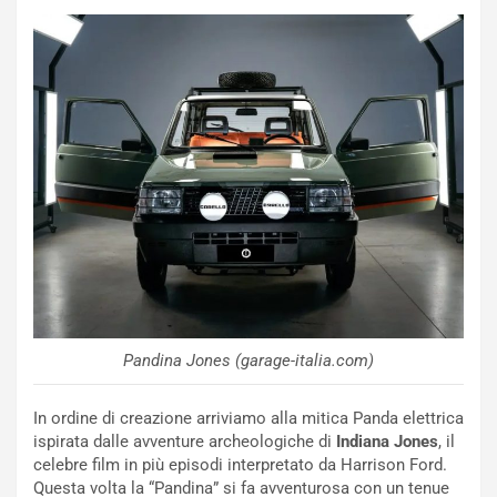
l
r
e
i
:
o
I
d
l
i
V
P
i
a
a
r
g
t
g
e
i
n
o
z
p
a
i
d
ù
e
Pandina Jones (garage-italia.com)
L
l
u
G
n
P
In ordine di creazione arriviamo alla mitica Panda elettrica
g
d
ispirata dalle avventure archeologiche di
Indiana Jones
, il
o
e
celebre film in più episodi interpretato da Harrison Ford.
m
l
Questa volta la “Pandina” si fa avventurosa con un tenue