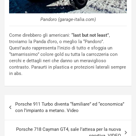
r
l
i
a
f
C
Pandoro (garage-italia.com)
i
o
c
r
Come direbbero gli americani:
“last but not least”
,
a
s
troviamo la Panda d’oro, o meglio la “Pandoro”.
t
a
Quest’auto rappresenta l’inizio di tutto e sfoggia un
o
N
“tamarrissimo” colore gold su tutta la carrozzeria con
N
o
cerchi e dettagli neri che danno un meraviglioso
o
t
contrasto. Paraurti in plastica e protezioni laterali sempre
n
t
in abs.
P
u
l
r
u
n
g
a
Navigazione
-
a
Porsche 911 Turbo diventa “familiare” ed “economica”
articoli
i
S
con l’impianto a metano. Video
n
e
R
p
E
a
Porsche 718 Cayman GT4, sale l’attesa per la nuova
E
n
sportiva. VIDEO