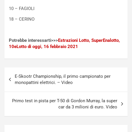
c
r
10 – FAGIOLI
a
s
t
a
18 – CERINO
o
N
N
o
o
t
Potrebbe interessarti>>>
Estrazioni Lotto, SuperEnalotto,
n
t
10eLotto di oggi, 16 febbraio 2021
P
u
l
r
u
n
g
a
Navigazione
-
a
E-Skootr Championship, il primo campionato per
articoli
i
S
monopattini elettrici. – Video
n
e
R
p
E
a
Primo test in pista per T-50 di Gordon Murray, la super
E
n
car da 3 milioni di euro. Video
V
g
Agosto
Agosto
6,
5,
2026
2026