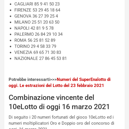
l
i
CAGLIARI 85 9 41 50 23
V
P
FIRENZE 53 29 45 18 64
i
a
GENOVA 36 27 39 25 4
a
r
MILANO 25 51 20 63 50
g
t
NAPOLI 42 81 9 5 78
g
e
PALERMO 26 84 29 10 34
i
n
ROMA 56 25 81 52 89
o
z
TORINO 29 4 58 33 79
p
a
VENEZIA 69 65 71 30 83
i
d
NAZIONALE 27 86 45 53 81
ù
e
L
l
u
G
Potrebbe interessarti>>>
Numeri del SuperEnalotto di
n
P
oggi. Le estrazioni del Lotto del 23 febbraio 2021
g
d
o
e
Combinazione vincente del
m
l
10eLotto di oggi 16 marzo 2021
a
B
i
a
Di seguito i 20 numeri fortunati del gioco 10eLotto ed i
C
h
numeri moltiplicatori Oro e Doppio oro del concorso di
o
r