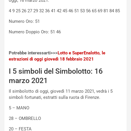
oggi, 16 marzo 2021.
m
a
p
i
4 9 25 26 27 29 32 36 41 42 45 46 51 53 56 65 69 81 84 85
i
n
u
:
Numero Oro: 51
t
l
Numero Doppio Oro: 51 46
o
a
d
F
a
I
u
A
Potrebbe interessarti>>>
Lotto e SuperEnalotto, le
n
S
estrazioni di oggi giovedì 18 febbraio 2021
S
m
U
e
I 5 simboli del Simbolotto: 16
V
n
marzo 2021
E
t
l
i
Il simbolotto di oggi, giovedì 11 marzo 2021, vedrà i 5
e
s
simboli fortunati, estratti sulla ruota di Firenze.
t
c
t
e
5 – MANO
r
l
i
a
28 – OMBRELLO
f
C
20 – FESTA
i
o