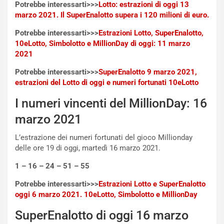
q
Potrebbe interessarti>>>
Lotto: estrazioni di oggi 13
a
marzo 2021. Il SuperEnalotto supera i 120 milioni di euro.
i
Potrebbe interessarti>>>
Estrazioni Lotto, SuperEnalotto,
e
10eLotto, Simbolotto e MillionDay di oggi: 11 marzo
-
2021
P
O
Potrebbe interessarti>>>
SuperEnalotto 9 marzo 2021,
W
estrazioni del Lotto di oggi e numeri fortunati 10eLotto
E
R
I numeri vincenti del MillionDay: 16
S
marzo 2021
t
a
L’estrazione dei numeri fortunati del gioco Millionday
b
delle ore 19 di oggi, martedì 16 marzo 2021.
i
l
1 – 16 – 24 – 51 – 55
i
s
Potrebbe interessarti>>>
Estrazioni Lotto e SuperEnalotto
c
oggi 6 marzo 2021. 10eLotto, Simbolotto e MillionDay
e
u
SuperEnalotto di oggi 16 marzo
n