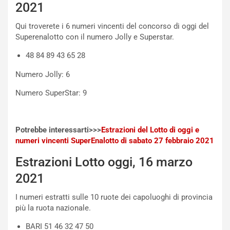
2021
N
NOTIZIE
u
Qui troverete i 6 numeri vincenti del concorso di oggi del
o
C
Superenalotto con il numero Jolly e Superstar.
v
o
o
n
48 84 89 43 65 28
R
f
e
e
Numero Jolly: 6
c
r
Numero SuperStar: 9
o
m
r
a
d
t
M
o
Potrebbe interessarti>>>
Estrazioni del Lotto di oggi e
o
l
numeri vincenti SuperEnalotto di sabato 27 febbraio 2021
n
’
Estrazioni Lotto oggi, 16 marzo
d
O
i
r
2021
a
a
l
r
I numeri estratti sulle 10 ruote dei capoluoghi di provincia
e
i
più la ruota nazionale.
:
o
I
d
BARI 51 46 32 47 50