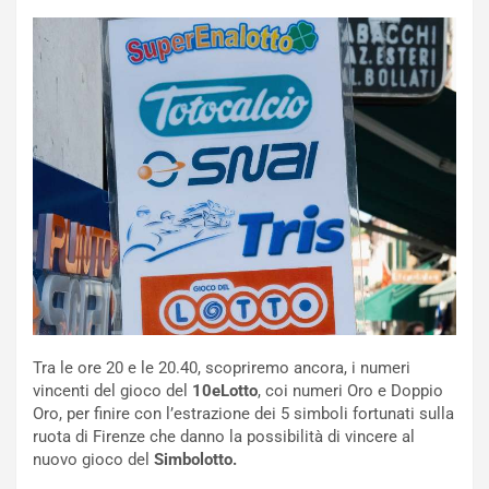
NOTIZIE
N
i
s
s
a
Tra le ore 20 e le 20.40, scopriremo ancora, i numeri
n
vincenti del gioco del
10eLotto
, coi numeri Oro e Doppio
Q
Oro, per finire con l’estrazione dei 5 simboli fortunati sulla
a
ruota di Firenze che danno la possibilità di vincere al
s
nuovo gioco del
Simbolotto.
h