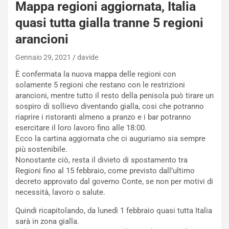
L
l
Mappa regioni aggiornata, Italia
u
G
quasi tutta gialla tranne 5 regioni
n
P
g
d
arancioni
o
e
m
l
Gennaio 29, 2021
davide
a
B
È confermata la nuova mappa delle regioni con
i
a
solamente 5 regioni che restano con le restrizioni
C
h
arancioni, mentre tutto il resto della penisola può tirare un
o
r
sospiro di sollievo diventando gialla, cosi che potranno
m
a
riaprire i ristoranti almeno a pranzo e i bar potranno
p
i
esercitare il loro lavoro fino alle 18:00.
i
n
Ecco la cartina aggiornata che ci auguriamo sia sempre
u
:
più sostenibile.
t
l
Nonostante ciò, resta il divieto di spostamento tra
o
a
Regioni fino al 15 febbraio, come previsto dall’ultimo
d
F
decreto approvato dal governo Conte, se non per motivi di
a
I
necessità, lavoro o salute.
u
A
n
S
Quindi ricapitolando, da lunedì 1 febbraio quasi tutta Italia
S
m
sarà in zona gialla.
U
e