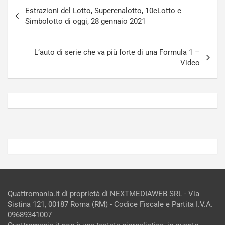
Navigazione
-
a
Estrazioni del Lotto, Superenalotto, 10eLotto e
articoli
i
S
Simbolotto di oggi, 28 gennaio 2021
n
e
R
p
E
a
L’auto di serie che va più forte di una Formula 1 –
E
n
Video
V
g
Agosto
Agosto
6,
5,
2026
2026
Admin
Admin
Quattromania.it di proprietà di NEXTMEDIAWEB SRL - Via
Sistina 121, 00187 Roma (RM) - Codice Fiscale e Partita I.V.A.
09689341007