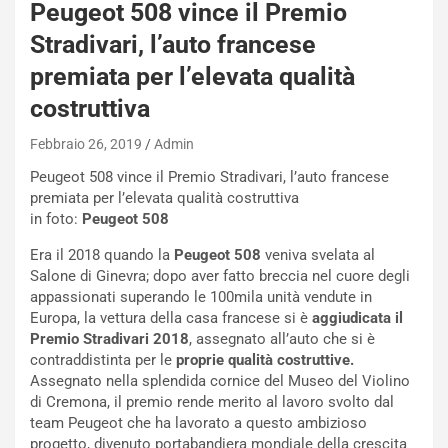
R
Peugeot 508 vince il Premio
S
Stradivari, l’auto francese
t
a
premiata per l’elevata qualità
b
costruttiva
i
l
Febbraio 26, 2019
Admin
i
s
Peugeot 508 vince il Premio Stradivari, l’auto francese
c
premiata per l’elevata qualità costruttiva
e
in foto:
Peugeot 508
u
Era il 2018 quando la
Peugeot 508
veniva svelata al
n
Salone di Ginevra; dopo aver fatto breccia nel cuore degli
N
appassionati superando le 100mila unità vendute in
NOTIZIE
u
Europa, la vettura della casa francese si è
aggiudicata il
o
C
Premio Stradivari 2018
, assegnato all’auto che si è
v
o
contraddistinta per le
proprie qualità costruttive.
o
n
Assegnato nella splendida cornice del Museo del Violino
R
f
di Cremona, il premio rende merito al lavoro svolto dal
e
e
team Peugeot che ha lavorato a questo ambizioso
c
r
progetto, divenuto portabandiera mondiale della crescita
o
m