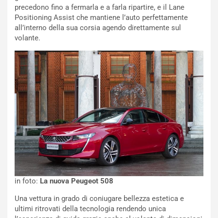
i
d
precedono fino a fermarla e a farla ripartire, e il Lane
ù
e
Positioning Assist che mantiene l’auto perfettamente
L
l
all’interno della sua corsia agendo direttamente sul
u
G
volante.
n
P
g
d
o
e
m
l
a
B
i
a
C
h
o
r
m
a
p
i
i
n
u
:
t
l
o
a
in foto:
La nuova Peugeot 508
d
F
Una vettura in grado di coniugare bellezza estetica e
a
I
ultimi ritrovati della tecnologia rendendo unica
u
A