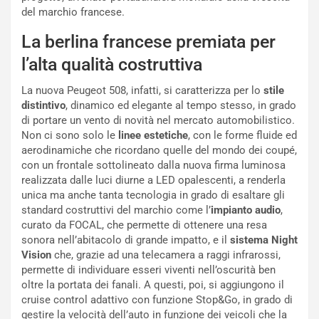
del marchio francese.
r
a
d
t
La berlina francese premiata per
M
o
o
l
l’alta qualità costruttiva
n
’
d
O
La nuova Peugeot 508, infatti, si caratterizza per lo
stile
i
r
distintivo
, dinamico ed elegante al tempo stesso, in grado
a
a
di portare un vento di novità nel mercato automobilistico.
l
r
Non ci sono solo le
linee estetiche
, con le forme fluide ed
e
i
aerodinamiche che ricordano quelle del mondo dei coupé,
:
o
con un frontale sottolineato dalla nuova firma luminosa
I
d
realizzata dalle luci diurne a LED opalescenti, a renderla
l
i
unica ma anche tanta tecnologia in grado di esaltare gli
V
P
standard costruttivi del marchio come l’
impianto audio
,
i
a
curato da FOCAL, che permette di ottenere una resa
a
r
sonora nell’abitacolo di grande impatto, e il
sistema Night
g
t
Vision
che, grazie ad una telecamera a raggi infrarossi,
g
e
permette di individuare esseri viventi nell’oscurità ben
i
n
oltre la portata dei fanali. A questi, poi, si aggiungono il
o
z
cruise control adattivo con funzione Stop&Go, in grado di
p
a
gestire la velocità dell’auto in funzione dei veicoli che la