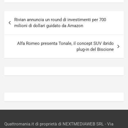
u
n
g
a
Navigazione
-
a
Rivian annuncia un round di investimenti per 700
articoli
i
S
milioni di dollari guidato da Amazon
n
e
R
p
E
a
Alfa Romeo presenta Tonale, il concept SUV ibrido
E
n
plug-in del Biscione
V
g
Agosto
Agosto
6,
5,
2026
2026
Admin
Admin
Quattromania.it di proprietà di NEXTMEDIAWEB SRL - Via