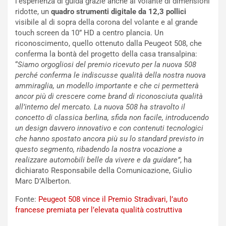
l’esperienza di guida grazie anche al volante di dimensioni
n
S
ridotte, un
quadro strumenti digitale da 12,3 pollici
S
m
visibile al di sopra della corona del volante e al grande
U
e
touch screen da 10” HD a centro plancia. Un
V
n
riconoscimento, quello ottenuto dalla Peugeot 508, che
E
t
conferma la bontà del progetto della casa transalpina:
l
i
“
Siamo orgogliosi del premio ricevuto per la nuova 508
e
s
perché conferma le indiscusse qualità della nostra nuova
t
c
ammiraglia, un modello importante e che ci permetterà
t
e
ancor più di crescere come brand di riconosciuta qualità
r
l
all’interno del mercato. La nuova 508 ha stravolto il
i
a
concetto di classica berlina, sfida non facile, introducendo
f
C
un design davvero innovativo e con contenuti tecnologici
i
o
che hanno spostato ancora più su lo standard previsto in
c
r
questo segmento, ribadendo la nostra vocazione a
a
s
realizzare automobili belle da vivere e da guidare”
, ha
t
a
dichiarato Responsabile della Comunicazione, Giulio
o
N
Marc D’Alberton.
N
o
o
t
Fonte:
Peugeot 508 vince il Premio Stradivari, l’auto
n
t
francese premiata per l’elevata qualità costruttiva
P
u
l
r