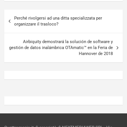
l
r
u
n
Navigazione
g
a
Perché rivolgersi ad una ditta specializzata per
articoli
-
a
organizzare il trasloco?
i
S
n
e
R
p
Airbiquity demostrará la solución de software y
E
a
gestión de datos inalámbrica OTAmatic™ en la Feria de
E
n
Hannover de 2018
V
g
Agosto
Agosto
6,
5,
2026
2026
Admin
Admin