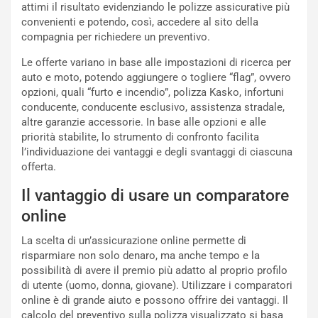
p
a
attimi il risultato evidenziando le polizze assicurative più
i
d
convenienti e potendo, così, accedere al sito della
ù
e
compagnia per richiedere un preventivo.
L
l
Le offerte variano in base alle impostazioni di ricerca per
u
G
auto e moto, potendo aggiungere o togliere “flag”, ovvero
n
P
opzioni, quali “furto e incendio”, polizza Kasko, infortuni
g
d
conducente, conducente esclusivo, assistenza stradale,
o
e
altre garanzie accessorie. In base alle opzioni e alle
m
l
priorità stabilite, lo strumento di confronto facilita
a
B
l’individuazione dei vantaggi e degli svantaggi di ciascuna
i
a
offerta.
C
h
o
r
Il vantaggio di usare un comparatore
m
a
p
i
online
i
n
La scelta di un’assicurazione online permette di
u
:
risparmiare non solo denaro, ma anche tempo e la
t
l
possibilità di avere il premio più adatto al proprio profilo
o
a
di utente (uomo, donna, giovane). Utilizzare i comparatori
d
F
online è di grande aiuto e possono offrire dei vantaggi. Il
a
I
calcolo del preventivo sulla polizza visualizzato si basa