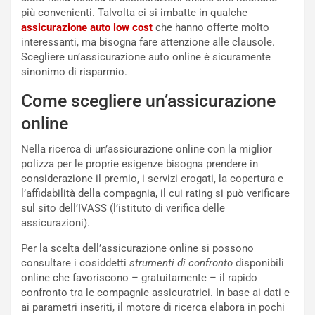
o
m
più convenienti. Talvolta ci si imbatte in qualche
r
a
assicurazione auto low cost
che hanno offerte molto
d
t
interessanti, ma bisogna fare attenzione alle clausole.
M
o
Scegliere un’assicurazione auto online è sicuramente
o
l
sinonimo di risparmio.
n
’
Come scegliere un’assicurazione
d
O
i
r
online
a
a
l
r
Nella ricerca di un’assicurazione online con la miglior
e
i
polizza per le proprie esigenze bisogna prendere in
:
o
considerazione il premio, i servizi erogati, la copertura e
I
d
l’affidabilità della compagnia, il cui rating si può verificare
l
i
sul sito dell’IVASS (l’istituto di verifica delle
V
P
assicurazioni).
i
a
a
r
Per la scelta dell’assicurazione online si possono
g
t
consultare i cosiddetti
strumenti di confronto
disponibili
g
e
online che favoriscono – gratuitamente – il rapido
i
n
confronto tra le compagnie assicuratrici. In base ai dati e
o
z
ai parametri inseriti, il motore di ricerca elabora in pochi