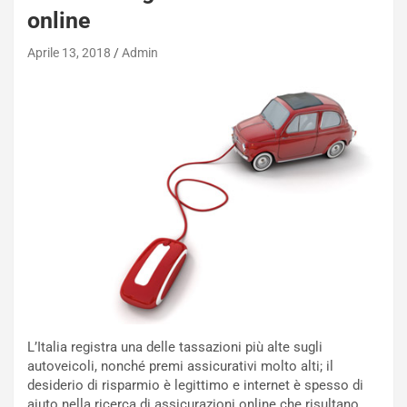
E
online
R
S
Aprile 13, 2018
Admin
t
a
b
i
l
i
s
c
e
u
n
N
NOTIZIE
u
o
C
v
o
o
n
L’Italia registra una delle tassazioni più alte sugli
R
f
autoveicoli, nonché premi assicurativi molto alti; il
e
e
desiderio di risparmio è legittimo e internet è spesso di
c
r
aiuto nella ricerca di assicurazioni online che risultano