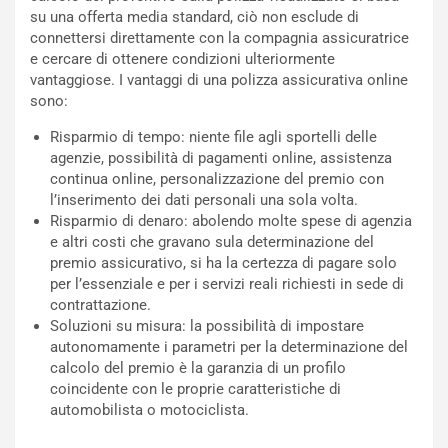
u
A
su una offerta media standard, ciò non esclude di
n
S
connettersi direttamente con la compagnia assicuratrice
S
m
e cercare di ottenere condizioni ulteriormente
U
e
vantaggiose. I vantaggi di una polizza assicurativa online
V
n
sono:
E
t
l
i
Risparmio di tempo: niente file agli sportelli delle
e
s
agenzie, possibilità di pagamenti online, assistenza
t
c
continua online, personalizzazione del premio con
t
e
l’inserimento dei dati personali una sola volta.
r
l
Risparmio di denaro: abolendo molte spese di agenzia
i
a
e altri costi che gravano sula determinazione del
f
C
premio assicurativo, si ha la certezza di pagare solo
i
o
per l’essenziale e per i servizi reali richiesti in sede di
c
r
contrattazione.
a
s
Soluzioni su misura: la possibilità di impostare
t
a
autonomamente i parametri per la determinazione del
o
N
calcolo del premio è la garanzia di un profilo
N
o
coincidente con le proprie caratteristiche di
o
t
automobilista o motociclista.
n
t
P
u