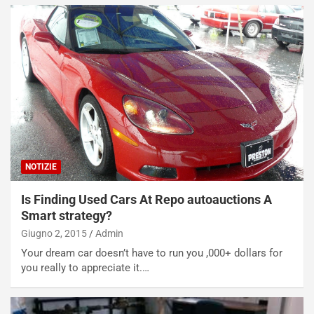
p
i
i
n
u
:
t
l
o
a
d
F
a
I
u
A
n
S
S
m
U
e
NOTIZIE
V
n
E
t
Is Finding Used Cars At Repo autoauctions A
l
i
e
s
Smart strategy?
t
c
Giugno 2, 2015
Admin
t
e
Your dream car doesn’t have to run you ,000+ dollars for
r
l
you really to appreciate it.…
i
a
f
C
i
o