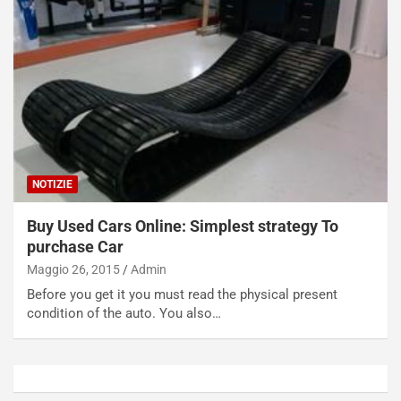
c
r
a
s
t
a
o
N
N
o
o
t
n
t
P
u
l
r
u
n
NOTIZIE
g
a
-
a
Buy Used Cars Online: Simplest strategy To
i
S
purchase Car
n
e
R
p
Maggio 26, 2015
Admin
E
a
Before you get it you must read the physical present
E
n
condition of the auto. You also…
V
g
Agosto
Agosto
6,
5,
2026
2026
Admin
Admin